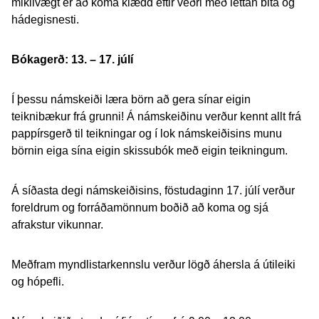
mikilvægt er að koma klædd eftir veðri með léttan bita og
hádegisnesti.
Bókagerð: 13. – 17. júlí
Í þessu námskeiði læra börn að gera sínar eigin
teiknibækur frá grunni! Á námskeiðinu verður kennt allt frá
pappírsgerð til teikningar og í lok námskeiðisins munu
börnin eiga sína eigin skissubók með eigin teikningum.
Á síðasta degi námskeiðisins, föstudaginn 17. júlí verður
foreldrum og forráðamönnum boðið að koma og sjá
afrakstur vikunnar.
Meðfram myndlistarkennslu verður lögð áhersla á útileiki
og hópefli.