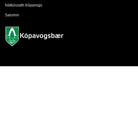
Náttúrusafn Kópavogs
Salurinn