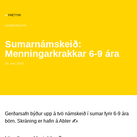
FRÉTTIR
GERÐARSAFN
Sumarnámskeið:
Menningarkrakkar 6-9 ára
26. maí 2026
Gerðarsafn býður upp á tvö námskeið í sumar fyrir 6-9 ára
börn. Skráning er hafin á Abler ✍️