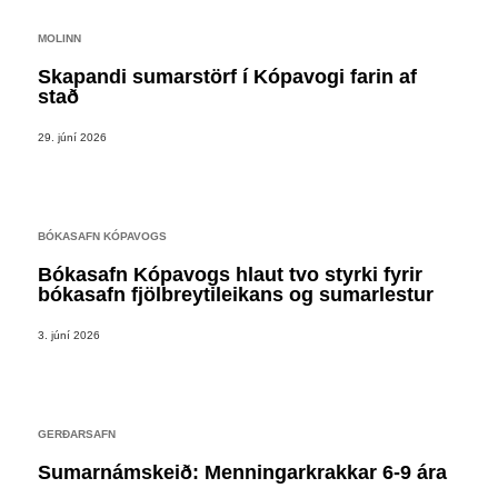
MOLINN
Skapandi sumarstörf í Kópavogi farin af
stað
29. júní 2026
BÓKASAFN KÓPAVOGS
Bókasafn Kópavogs hlaut tvo styrki fyrir
bókasafn fjölbreytileikans og sumarlestur
3. júní 2026
GERÐARSAFN
Sumarnámskeið: Menningarkrakkar 6-9 ára