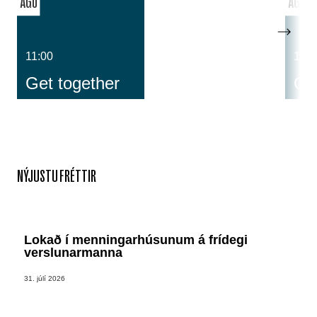
ÁGÚ
ÁGÚ
11:00
14:0
Get together
Cos
NÝJUSTU FRÉTTIR
Lokað í menningarhúsunum á frídegi
verslunarmanna
31. júlí 2026