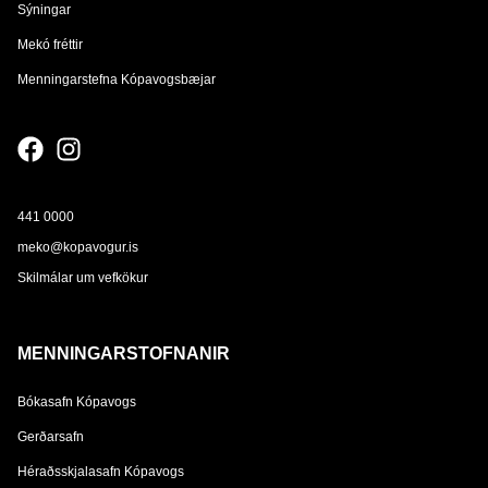
Sýningar
Mekó fréttir
Menningarstefna Kópavogsbæjar
441 0000
meko@kopavogur.is
Skilmálar um vefkökur
MENNINGARSTOFNANIR
Bókasafn Kópavogs
Gerðarsafn
Héraðsskjalasafn Kópavogs