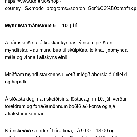
https://www.abler.io/shop?
country=IS&mode=programs&search=Ger%C3%B0arsafn&
Myndlistarnámskeið 6. – 10. júlí
Á námskeiðinu fá krakkar kynnast ýmsum gerðum
myndlistar. Þau munu búa til skúlptúra, teikna, ljósmynda,
mála og vinna í allskyns efni!
Meðfram myndlistarkennslu verður lögð áhersla á útileiki
og hópefli.
Á síðasta degi námskeiðisins, föstudaginn 10. júlí verður
foreldrum og forráðamönnum boðið að koma og sjá
afrakstur vikunnar.
Námskeiðið stendur í fjóra tíma, frá 9:00 – 13:00 og