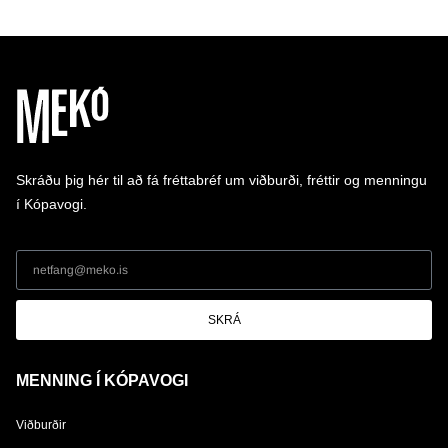
Skráðu þig hér til að fá fréttabréf um viðburði, fréttir og menningu
í Kópavogi.
SKRÁ
MENNING Í KÓPAVOGI
Viðburðir