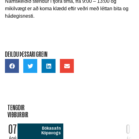
Námskeiðið stendur í fjóra tíma, frá 9:00 – 13:00 og
mikilvægt er að koma klædd eftir veðri með léttan bita og
hádegisnesti.
DEILDU ÞESSARI GREIN
TENGDIR
VIÐBURÐIR
07
07
Bókasafn
Kópavogs