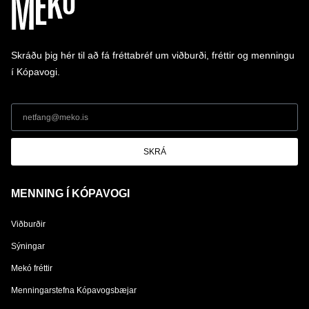
Skráðu þig hér til að fá fréttabréf um viðburði, fréttir og menningu
í Kópavogi.
SKRÁ
MENNING Í KÓPAVOGI
Viðburðir
Sýningar
Mekó fréttir
Menningarstefna Kópavogsbæjar