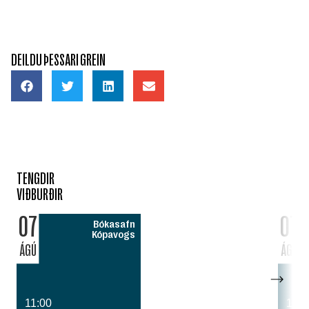
DEILDU ÞESSARI GREIN
TENGDIR
VIÐBURÐIR
07
07
Bókasafn
Kópavogs
ÁGÚ
ÁGÚ
11:00
14:0