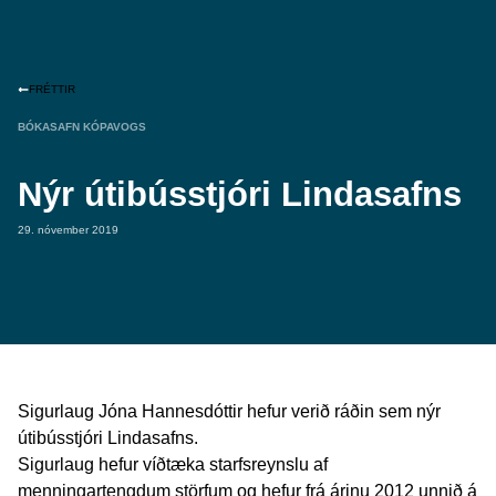
FRÉTTIR
BÓKASAFN KÓPAVOGS
Nýr útibússtjóri Lindasafns
29. nóvember 2019
Sigurlaug Jóna Hannesdóttir hefur verið ráðin sem nýr
útibússtjóri Lindasafns.
Sigurlaug hefur víðtæka starfsreynslu af
menningartengdum störfum og hefur frá árinu 2012 unnið á