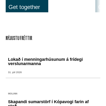
Get together
Cos
NÝJUSTU FRÉTTIR
Lokað í menningarhúsunum á frídegi
verslunarmanna
31. júlí 2026
MOLINN
Skapandi sumarstörf í Kópavogi farin af