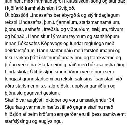
jafnframt með framhaldspróf í klassískum söng og stundaði
í kjölfarið framhaldsnám í Svíþjóð.
Útibússtjóri Lindasafns ber ábyrgð á og stýrir daglegum
rekstri Lindasafns, þ.m.t. fjármálum, starfsmannamálum,
þjónustu, safnefni, fræðslu og viðburðum, tækjum, tölvum
og búnaði. Hann situr í ýmsum teymum og starfshópum
innan Bókasafns Kópavogs og fundar reglulega með
deildarstjórum. Hann starfar náið með forstöðumanni og
tekur virkan þátt í stefnumótunarvinnu og framkvæmd og
þróun verkefna. Starfar einnig náið með bókasafnsfræðingi
Lindaskóla. Útibússtjóri sinnir öðrum verkefnum sem
tengjast grunnstarfsemi og rekstri safnsins í samstarfi við
aðra starfsmenn, s.s afgreiðslu, upplýsingamiðlun og
þjónustu gagnvart gestum.
Starfið var auglýst í október og voru umsækjendur 34.
Sigurlaug var metin hæfust til að gegna starfinu með
hliðsjón af þeim kröfum sem gerðar eru til þess samkvæmt
starfslýsingu og auglýsingu.