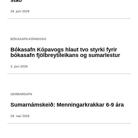
stað
29. júní 2026
BÓKASAFN KÓPAVOGS
Bókasafn Kópavogs hlaut tvo styrki fyrir
bókasafn fjölbreytileikans og sumarlestur
3. júní 2026
GERÐARSAFN
Sumarnámskeið: Menningarkrakkar 6-9 ára
29. maí 2026