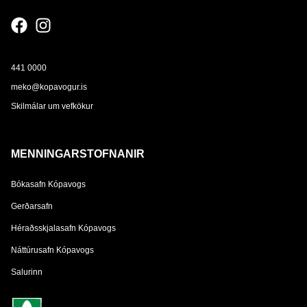
441 0000
meko@kopavogur.is
Skilmálar um vefkökur
MENNINGARSTOFNANIR
Bókasafn Kópavogs
Gerðarsafn
Héraðsskjalasafn Kópavogs
Náttúrusafn Kópavogs
Salurinn