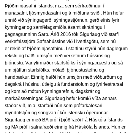
Þjóðminjasafni Íslands, m.a. sem sérfræðingur í
munasafni, ljósmyndasafni og á miðlunarsviði. Hún hefur
unnið við sýningagerð, sýningastjórnun, gerð efnis fyrir
kynningar og samfélagsmiðla ásamt skráningu í
gagnagrunninn Sarp. Árið 2016 tók Sigurlaug við starfi
verkefnisstjóra Safnahússins við Hverfisgötu, sem nú
er rekið af Þjóðminjasafninu. Í starfinu stýrði hún daglegum
rekstri og hafði umsjón með verkefnum hússins og
þjónustu. Var yfirmaður starfsfólks í sýningargæslu og sá
um þjálfun starfsfólks, mótaði þjónustustefnu og
handbækur. Einnig hafði hún umsjón með viðburðum og
dagskrá í húsinu, útleigu á fundarstofum og fyrirlestrarsal
og kom að mótun kynningarefnis, dagskrár og
markaðssetningar. Sigurlaug hefur komið víða annars
staðar við, m.a. starfaði hún sem prófarkalesari,
myndritstjóri og söngvari í kór Íslensku óperunnar.
Sigurlaug er með BA próf í þjóðfræði frá Háskóla Íslands
og MA próf í safnafræði einnig frá Háskóla Íslands. Hún er