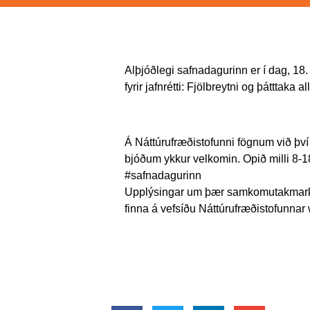
Alþjóðlegi safnadagurinn er í dag, 18. m
fyrir jafnrétti: Fjölbreytni og þátttaka all
Á Náttúrufræðistofunni fögnum við því
bjóðum ykkur velkomin. Opið milli 8-18 
#safnadagurinn
Upplýsingar um þær samkomutakmarkani
finna á vefsíðu Náttúrufræðistofunnar