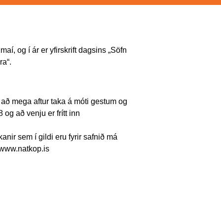
aí, og í ár er yfirskrift dagsins „Söfn
ra“.
 að mega aftur taka á móti gestum og
og að venju er frítt inn
r sem í gildi eru fyrir safnið má
www.natkop.is