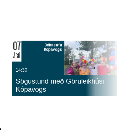
07
0
Bókasafn
Kópavogs
ÁGÚ
ÁG
14:30
1
Sögustund með Göruleikhúsi
G
Kópavogs
S
a