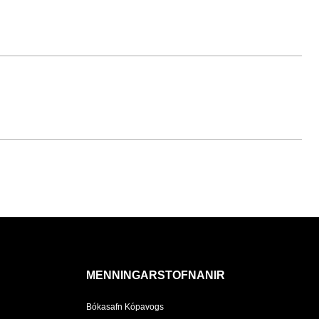
MENNINGARSTOFNANIR
Bókasafn Kópavogs