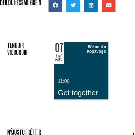
DEILDU ÞESSARI GREIN
07
TENGDIR
Bókasafn
VIÐBURÐIR
Kópavogs
ÁGÚ
11:00
Get together
NÝJUSTU FRÉTTIR