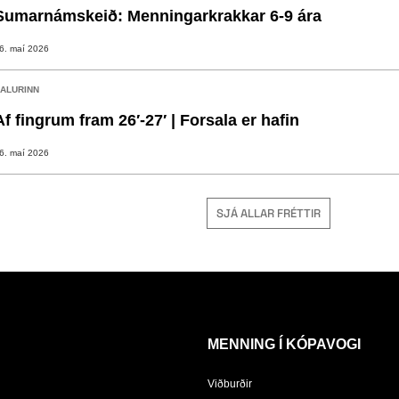
Sumarnámskeið: Menningarkrakkar 6-9 ára
6. maí 2026
ALURINN
Af fingrum fram 26′-27′ | Forsala er hafin
6. maí 2026
SJÁ ALLAR FRÉTTIR
MENNING Í KÓPAVOGI
Viðburðir