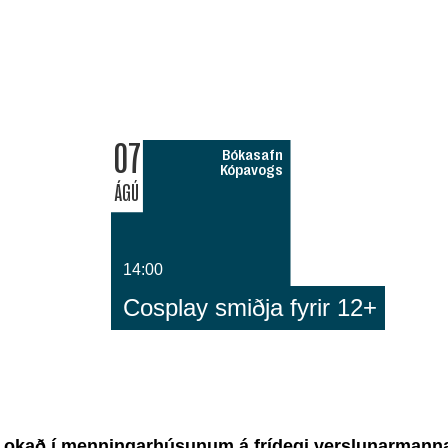
07
Bókasafn
Kópavogs
ÁGÚ
14:00
Cosplay smiðja fyrir 12+
Lokað í menningarhúsunum á frídegi verslunarmann