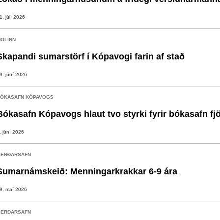
1. júlí 2026
OLINN
Skapandi sumarstörf í Kópavogi farin af stað
9. júní 2026
ÓKASAFN KÓPAVOGS
Bókasafn Kópavogs hlaut tvo styrki fyrir bókasafn fj
. júní 2026
ERÐARSAFN
Sumarnámskeið: Menningarkrakkar 6-9 ára
9. maí 2026
ERÐARSAFN