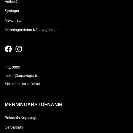
Viðburðir
Sýningar
Mekó fréttir
Menningarstefna Kópavogsbæjar
441 0000
meko@kopavogur.is
Skilmálar um vefkökur
MENNINGARSTOFNANIR
Bókasafn Kópavogs
Gerðarsafn