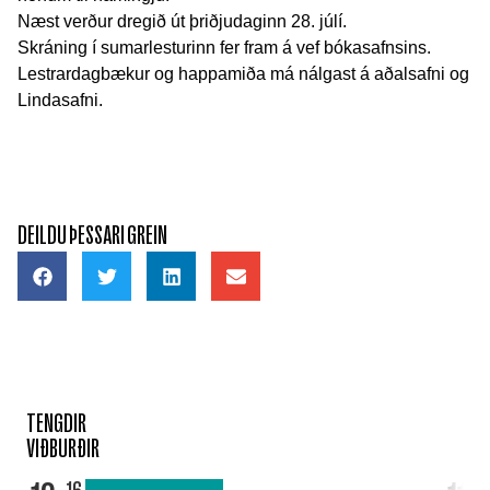
Næst verður dregið út þriðjudaginn 28. júlí.
Skráning í sumarlesturinn fer fram á vef bókasafnsins.
Lestrardagbækur og happamiða má nálgast á aðalsafni og
Lindasafni.
DEILDU ÞESSARI GREIN
TENGDIR
VIÐBURÐIR