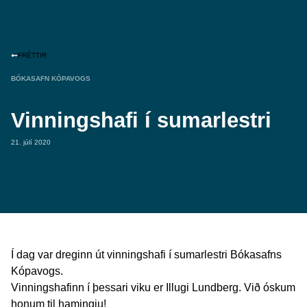
FRÉTTIR
BÓKASAFN KÓPAVOGS
Vinningshafi í sumarlestri
21. júlí 2020
Í dag var dreginn út vinningshafi í sumarlestri Bókasafns
Kópavogs.
Vinningshafinn í þessari viku er Illugi Lundberg. Við óskum
honum til hamingju!