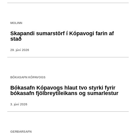
MOLINN
Skapandi sumarstörf í Kópavogi farin af
stað
29. júní 2026
BÓKASAFN KÓPAVOGS
Bókasafn Kópavogs hlaut tvo styrki fyrir
bókasafn fjölbreytileikans og sumarlestur
3. júní 2026
GERÐARSAFN