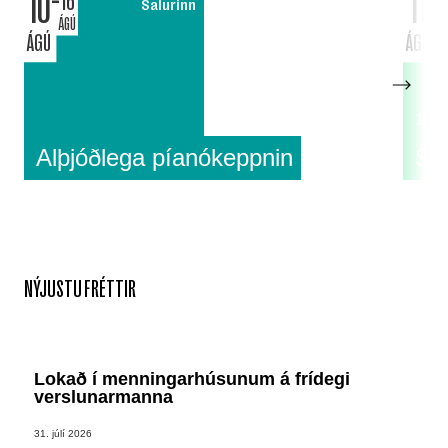
10
11
16
Salurinn
ÁGÚ
ÁGÚ
ÁGÚ
18:0
Alþjóðlega píanókeppnin
Su
NÝJUSTU FRÉTTIR
Lokað í menningarhúsunum á frídegi
verslunarmanna
31. júlí 2026