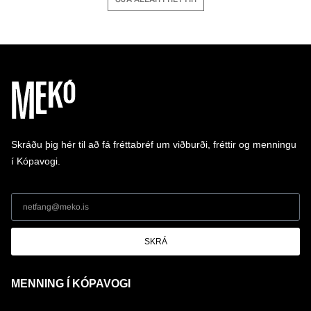
Skráðu þig hér til að fá fréttabréf um viðburði, fréttir og menningu
í Kópavogi.
SKRÁ
MENNING Í KÓPAVOGI