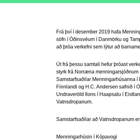
Frá því í desember 2019 hafa Menninga
söfn í Óðinsvéum í Danmörku og Tamp
að þróa verkefni sem lýtur að barnam
Út frá þessu samtali hefur þróast verk
styrk frá Norræna menningarsjóðnum 
Samstarfsaðilar Menningarhúsanna í 
Finnlandi og H.C. Andersen safnið í
Undraveröld Ilons í Haapsalu í Eistlan
Vatnsdropanum.
Samstarfsaðilar að Vatnsdropanum er
Menningarhúsin í Kópavogi