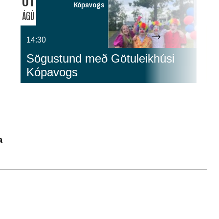
Kópavogs
ÁGÚ
ÁG
14:30
1
Sögustund með Götuleikhúsi
G
Kópavogs
S
a