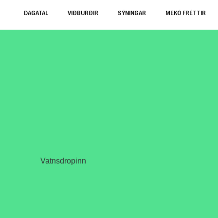
DAGATAL
VIÐBURÐIR
SÝNINGAR
MEKÓ FRÉTTIR