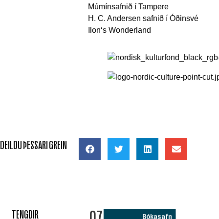
Múmínsafnið í Tampere
H. C. Andersen safnið í Óðinsvé
Ilon‘s Wonderland
DEILDU ÞESSARI GREIN
07
TENGDIR
Bókasafn