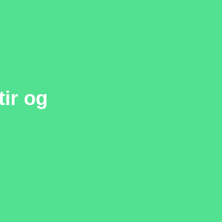
ir og
ð