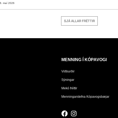
6. maí 2026
SJÁ ALLAR FRÉTTIR
MENNING Í KÓPAVOGI
Viðburðir
Sýningar
Mekó fréttir
Menningarstefna Kópavogsbæjar