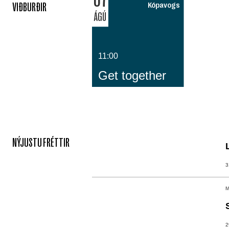
VIÐBURÐIR
Kópavogs
ÁGÚ
11:00
Get together
NÝJUSTU FRÉTTIR
3
M
2