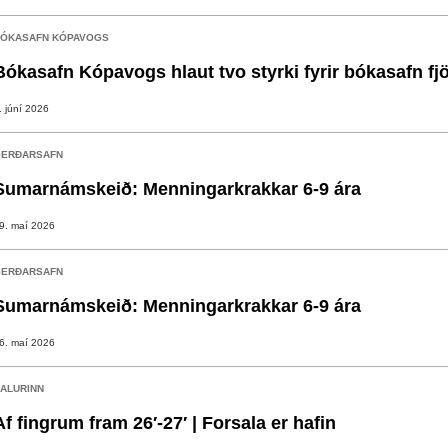
ÓKASAFN KÓPAVOGS
Bókasafn Kópavogs hlaut tvo styrki fyrir bókasafn fj
. júní 2026
ERÐARSAFN
Sumarnámskeið: Menningarkrakkar 6-9 ára
9. maí 2026
ERÐARSAFN
Sumarnámskeið: Menningarkrakkar 6-9 ára
6. maí 2026
ALURINN
Af fingrum fram 26′-27′ | Forsala er hafin