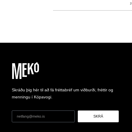
2
Skráðu þig hér til að fá fréttabréf um viðburði, fréttir og
menningu í Kópavogi.
SKRÁ