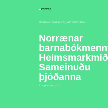
FRÉTTIR
MENNING Í KÓPAVOGI
,
VATNSDROPINN
Norrænar
barnabókmennt
Heimsmarkmi
Sameinuðu
þjóðanna
1. september 2020