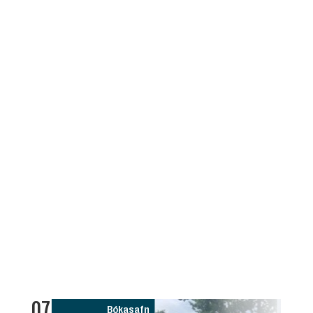
07
0
Bókasafn