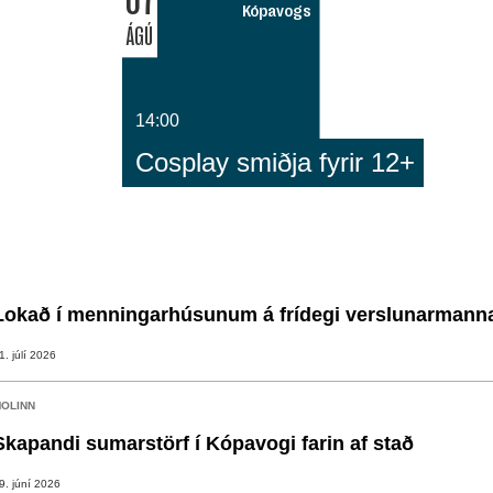
Kópavogs
ÁGÚ
14:00
Cosplay smiðja fyrir 12+
Lokað í menningarhúsunum á frídegi verslunarmann
1. júlí 2026
OLINN
Skapandi sumarstörf í Kópavogi farin af stað
9. júní 2026