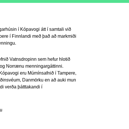
rhúsin í Kópavogi átt í samtali við
ere í Finnlandi með það að markmiði
enningu.
efnið Vatnsdropinn sem hefur hlotið
og Norrænu menningargáttinni.
Kópavogi eru Múmínsafnið í Tampere,
 Óðinsvéum, Danmörku en að auki mun
di verða þátttakandi í
u