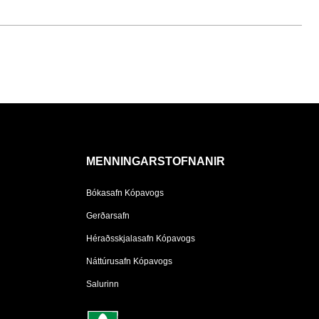
MENNINGARSTOFNANIR
Bókasafn Kópavogs
Gerðarsafn
Héraðsskjalasafn Kópavogs
Náttúrusafn Kópavogs
Salurinn