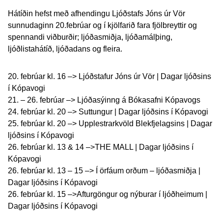
Hátíðin hefst með afhendingu Ljóðstafs Jóns úr Vör
sunnudaginn 20.febrúar og í kjölfarið fara fjölbreyttir og
spennandi viðburðir; ljóðasmiðja, ljóðamálþing,
ljóðlistahátíð, ljóðadans og fleira.
20. febrúar kl. 16 –>
Ljóðstafur Jóns úr Vör | Dagar ljóðsins
í Kópavogi
21. – 26. febrúar –> Ljóðasýinng á Bókasafni Kópavogs
24. febrúar kl. 20 –>
Suttungur | Dagar ljóðsins í Kópavogi
25. febrúar kl. 20 –>
Upplestrarkvöld Blekfjelagsins | Dagar
ljóðsins í Kópavogi
26. febrúar kl. 13 & 14 –>
THE MALL | Dagar ljóðsins í
Kópavogi
26. febrúar kl. 13 – 15 –>
Í örfáum orðum – ljóðasmiðja |
Dagar ljóðsins í Kópavogi
26. febrúar kl. 15 –>
Afturgöngur og nýburar í ljóðheimum |
Dagar ljóðsins í Kópavogi