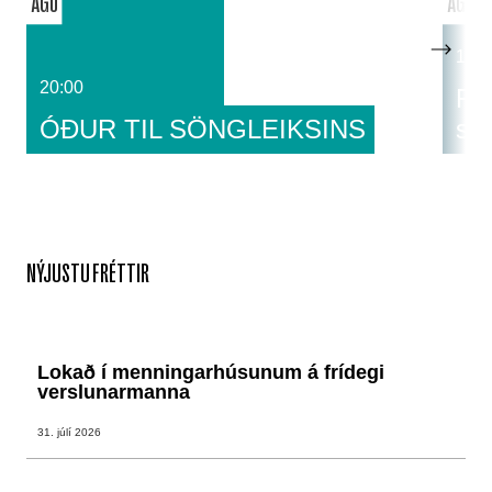
ÁGÚ
ÁGÚ
14:0
20:00
Fat
ÓÐUR TIL SÖNGLEIKSINS
sa
NÝJUSTU FRÉTTIR
Lokað í menningarhúsunum á frídegi
verslunarmanna
31. júlí 2026