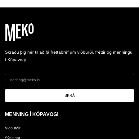
Skráðu þig hér til að fá fréttabréf um viðburði, fréttir og menningu
í Kópavogi.
SKRÁ
MENNING Í KÓPAVOGI
Viðburðir
Sýningar