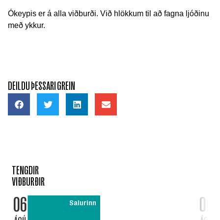
Ókeypis er á alla viðburði. Við hlökkum til að fagna ljóðinu
með ykkur.
DEILDU ÞESSARI GREIN
TENGDIR
VIÐBURÐIR
06
06
Salurinn