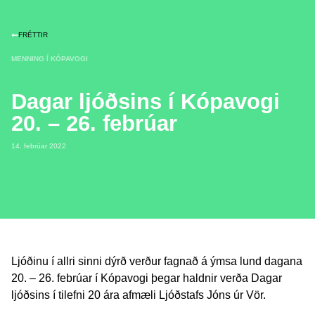
FRÉTTIR
MENNING Í KÓPAVOGI
Dagar ljóðsins í Kópavogi
20. – 26. febrúar
14. febrúar 2022
Ljóðinu í allri sinni dýrð verður fagnað á ýmsa lund dagana
20. – 26. febrúar í Kópavogi þegar haldnir verða Dagar
ljóðsins í tilefni 20 ára afmæli Ljóðstafs Jóns úr Vör.