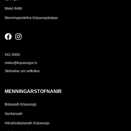
Mekó fréttir
Menningarstefna Kópavogsbæjar
441 0000
meko@kopavogur.is
Skilmálar um vefkökur
MENNINGARSTOFNANIR
Bókasafn Kópavogs
Gerðarsafn
Héraðsskjalasafn Kópavogs