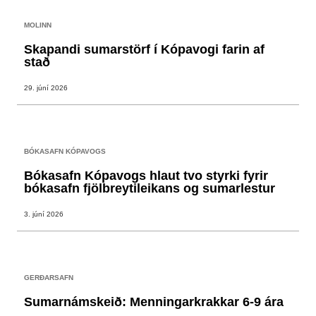
MOLINN
Skapandi sumarstörf í Kópavogi farin af
stað
29. júní 2026
BÓKASAFN KÓPAVOGS
Bókasafn Kópavogs hlaut tvo styrki fyrir
bókasafn fjölbreytileikans og sumarlestur
3. júní 2026
GERÐARSAFN
Sumarnámskeið: Menningarkrakkar 6-9 ára