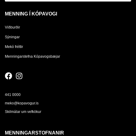
MENNING Í KÓPAVOGI
Viðburðir
Sýningar
Mekó fréttir
Menningarstefna Kópavogsbæjar
441 0000
meko@kopavogur.is
Skilmálar um vefkökur
MENNINGARSTOFNANIR