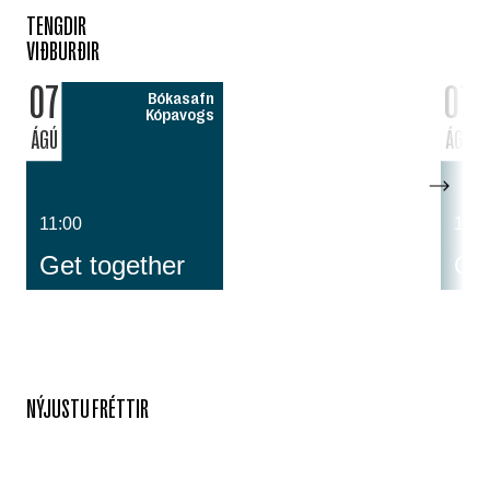
TENGDIR
VIÐBURÐIR
07
07
Bókasafn
Kópavogs
ÁGÚ
ÁGÚ
11:00
14:0
Get together
Cos
NÝJUSTU FRÉTTIR