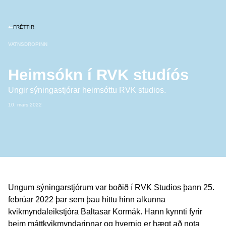
FRÉTTIR
VATNSDROPINN
Heimsókn í RVK studíós
Ungir sýningastjórar heimsóttu RVK studios.
10. mars 2022
Ungum sýningarstjórum var boðið í RVK Studios þann 25.
febrúar 2022 þar sem þau hittu hinn alkunna
kvikmyndaleikstjóra Baltasar Kormák. Hann kynnti fyrir
þeim máttkvikmyndarinnar og hvernig er hægt að nota