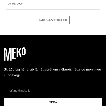
26. maí 2026
SJÁ ALLAR FRÉTTIR
Skráðu þig hér til að fá fréttabréf um viðburði, fréttir og menningu
í Kópavogi.
SKRÁ