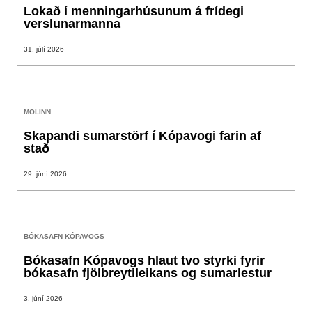
Lokað í menningarhúsunum á frídegi
verslunarmanna
31. júlí 2026
MOLINN
Skapandi sumarstörf í Kópavogi farin af
stað
29. júní 2026
BÓKASAFN KÓPAVOGS
Bókasafn Kópavogs hlaut tvo styrki fyrir
bókasafn fjölbreytileikans og sumarlestur
3. júní 2026