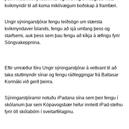
kvikmyndir til að koma mikilvægum boðskap á framfæri.
Ungir sýningarstjórar fengu leiðsögn um stærsta
kvikmyndaver Íslands, fengu að sjá umfang þess og
starfsemi, auk þess sem þau fengu að kíkja á æfingu fyrir
Söngvakeppnina.
Eftir umræður fóru Ungir sýningarstjórar á vettvant til að
taka stuttmyndir sínar og fengu ráðleggingar frá Baltasar
Kormáki við gerð þeirra.
Sýningarstjórarnir notuðu iPadana sína sem þeir fengu í
skólanum þar sem Kópavogsbær hefur innleitt iPad-stefnu
fyrir öll skólabörn í sveitarfélaginu.