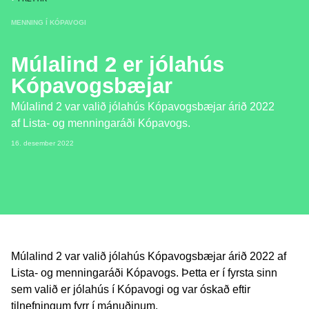
MENNING Í KÓPAVOGI
Múlalind 2 er jólahús
Kópavogsbæjar
Múlalind 2 var valið jólahús Kópavogsbæjar árið 2022
af Lista- og menningaráði Kópavogs.
16. desember 2022
Múlalind 2 var valið jólahús Kópavogsbæjar árið 2022 af
Lista- og menningaráði Kópavogs. Þetta er í fyrsta sinn
sem valið er jólahús í Kópavogi og var óskað eftir
tilnefningum fyrr í mánuðinum.