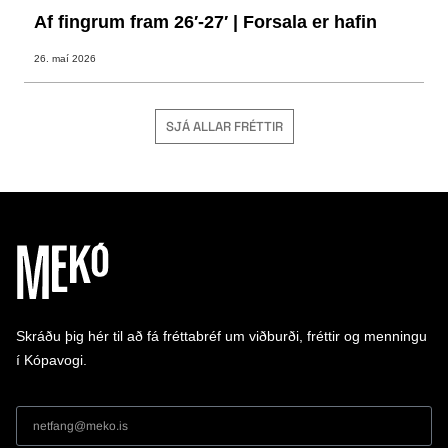
Af fingrum fram 26′-27′ | Forsala er hafin
26. maí 2026
SJÁ ALLAR FRÉTTIR
Skráðu þig hér til að fá fréttabréf um viðburði, fréttir og menningu
í Kópavogi.