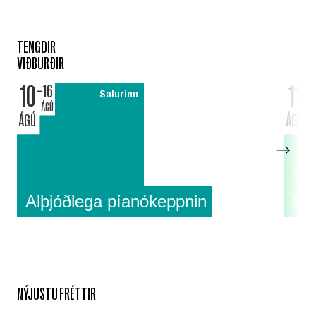
TENGDIR
VIÐBURÐIR
10
11
16
Salurinn
ÁGÚ
ÁGÚ
ÁGÚ
18:0
Alþjóðlega píanókeppnin
Su
NÝJUSTU FRÉTTIR