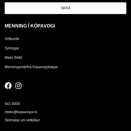
SKRÁ
MENNING Í KÓPAVOGI
Viðburðir
Sýningar
Mekó fréttir
Menningarstefna Kópavogsbæjar
441 0000
meko@kopavogur.is
Skilmálar um vefkökur