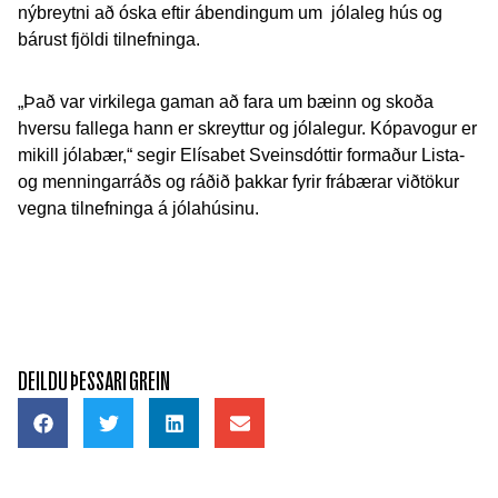
nýbreytni að óska eftir ábendingum um jólaleg hús og
bárust fjöldi tilnefninga.
„Það var virkilega gaman að fara um bæinn og skoða
hversu fallega hann er skreyttur og jólalegur. Kópavogur er
mikill jólabær,“ segir Elísabet Sveinsdóttir formaður Lista-
og menningarráðs og ráðið þakkar fyrir frábærar viðtökur
vegna tilnefninga á jólahúsinu.
DEILDU ÞESSARI GREIN