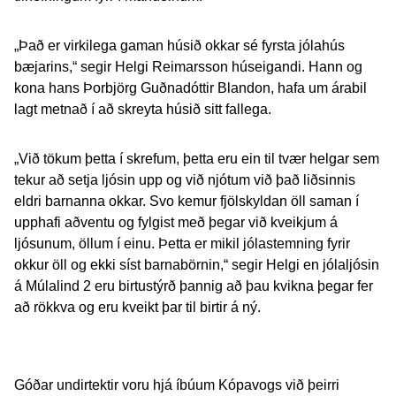
„Það er virkilega gaman húsið okkar sé fyrsta jólahús
bæjarins,“ segir Helgi Reimarsson húseigandi. Hann og
kona hans Þorbjörg Guðnadóttir Blandon, hafa um árabil
lagt metnað í að skreyta húsið sitt fallega.
„Við tökum þetta í skrefum, þetta eru ein til tvær helgar sem
tekur að setja ljósin upp og við njótum við það liðsinnis
eldri barnanna okkar. Svo kemur fjölskyldan öll saman í
upphafi aðventu og fylgist með þegar við kveikjum á
ljósunum, öllum í einu. Þetta er mikil jólastemning fyrir
okkur öll og ekki síst barnabörnin,“ segir Helgi en jólaljósin
á Múlalind 2 eru birtustýrð þannig að þau kvikna þegar fer
að rökkva og eru kveikt þar til birtir á ný.
Góðar undirtektir voru hjá íbúum Kópavogs við þeirri