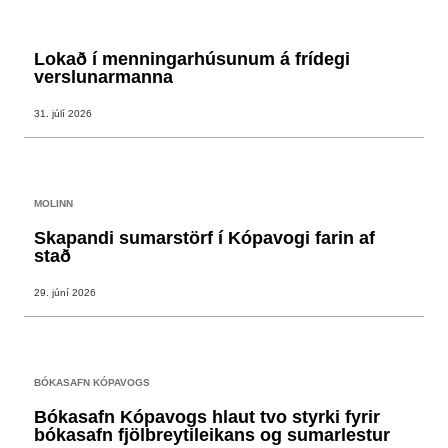
Lokað í menningarhúsunum á frídegi
verslunarmanna
31. júlí 2026
MOLINN
Skapandi sumarstörf í Kópavogi farin af
stað
29. júní 2026
BÓKASAFN KÓPAVOGS
Bókasafn Kópavogs hlaut tvo styrki fyrir
bókasafn fjölbreytileikans og sumarlestur