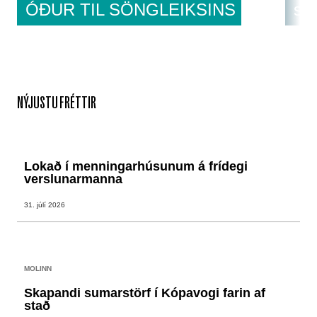
ÓÐUR TIL SÖNGLEIKSINS
sa
NÝJUSTU FRÉTTIR
Lokað í menningarhúsunum á frídegi
verslunarmanna
31. júlí 2026
MOLINN
Skapandi sumarstörf í Kópavogi farin af
stað