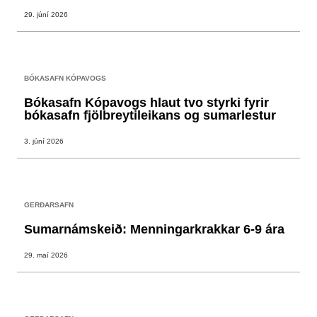
29. júní 2026
BÓKASAFN KÓPAVOGS
Bókasafn Kópavogs hlaut tvo styrki fyrir
bókasafn fjölbreytileikans og sumarlestur
3. júní 2026
GERÐARSAFN
Sumarnámskeið: Menningarkrakkar 6-9 ára
29. maí 2026