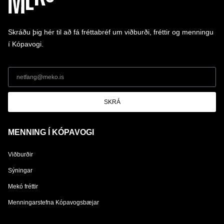
Skráðu þig hér til að fá fréttabréf um viðburði, fréttir og menningu
í Kópavogi.
SKRÁ
MENNING Í KÓPAVOGI
Viðburðir
Sýningar
Mekó fréttir
Menningarstefna Kópavogsbæjar