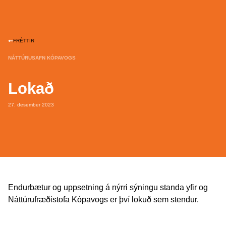
FRÉTTIR
NÁTTÚRUSAFN KÓPAVOGS
Lokað
27. desember 2023
Endurbætur og uppsetning á nýrri sýningu standa yfir og
Náttúrufræðistofa Kópavogs er því lokuð sem stendur.