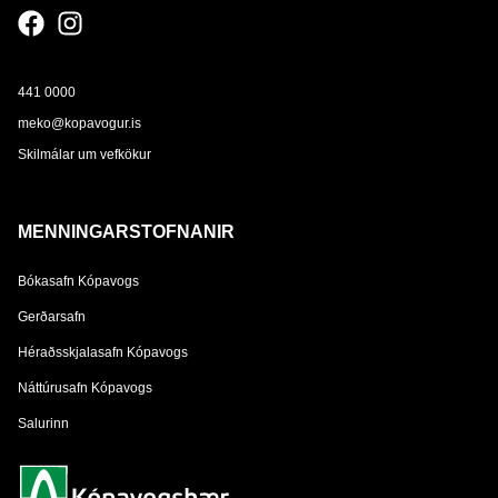
441 0000
meko@kopavogur.is
Skilmálar um vefkökur
MENNINGARSTOFNANIR
Bókasafn Kópavogs
Gerðarsafn
Héraðsskjalasafn Kópavogs
Náttúrusafn Kópavogs
Salurinn