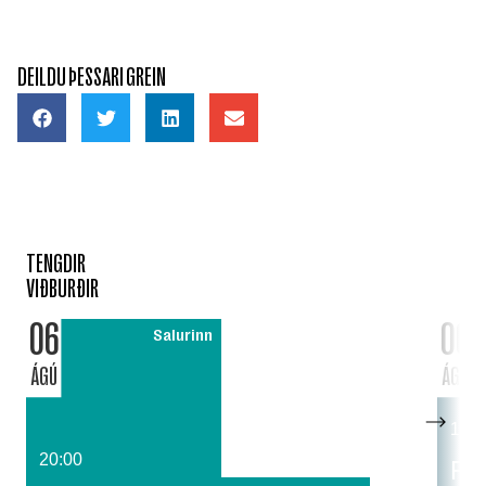
DEILDU ÞESSARI GREIN
TENGDIR
VIÐBURÐIR
06
06
Salurinn
ÁGÚ
ÁGÚ
14:0
20:00
Fat