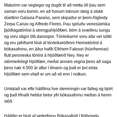
Maturinn var veglegur og dugði til að metta öll þau sem
saman voru komin, en að honum loknum steig á stokk
dúettinn Galaxia Paraíso, sem skipaður er þeim Algleidy
Zerpa Canas og Alfredo Flores. Þau spiluðu venesúelska
þjóðlagatónlist á strengjahljóðfæri, börn á svæðinu sungu
og voru stigin ófá dansspor. Tónleikarnir voru afar vel sóttir
og eru jafnframt hluti af tónleikaröðinni Heimstónlist á
bókasafninu, en áður hafði Elkhem Fakouri (hún/hennar)
flutt persneska tónlist á hljóðfærið Ney. Ney er
stórmerkilegt hljóðfæri, meðal annars vegna þess að saga
þess nær 4.500 ár aftur í tímann og það er því elsta
hljóðfæri sem vitað er um að sé enn í notkun.
Umtalað var eftir hátíðina hve stemningin var falleg og björt
og það lifnaði heldur betur yfir bókasafninu meðan á henni
stóð.
Hátíðin er hluti af verkefninu Bókasafnið í fjöltyngdu