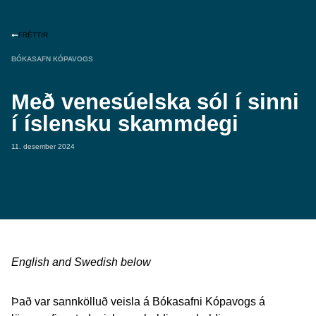
FRÉTTIR
BÓKASAFN KÓPAVOGS
Með venesúelska sól í sinni
í íslensku skammdegi
11. desember 2024
English and Swedish below
Það var sannkölluð veisla á Bókasafni Kópavogs á