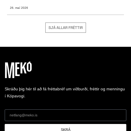
26. maí 2026
SJÁ ALLAR FRÉTTIR
Skráðu þig hér til að fá fréttabréf um viðburði, fréttir og menningu
í Kópavogi.
SKRÁ