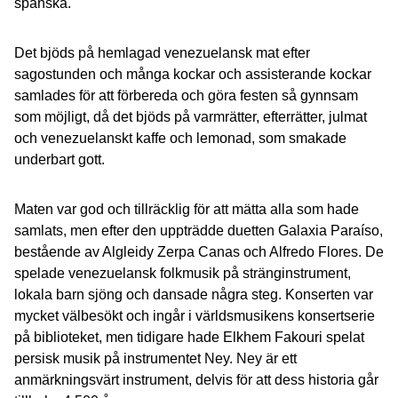
spanska.
Det bjöds på hemlagad venezuelansk mat efter
sagostunden och många kockar och assisterande kockar
samlades för att förbereda och göra festen så gynnsam
som möjligt, då det bjöds på varmrätter, efterrätter, julmat
och venezuelanskt kaffe och lemonad, som smakade
underbart gott.
Maten var god och tillräcklig för att mätta alla som hade
samlats, men efter den uppträdde duetten Galaxia Paraíso,
bestående av Algleidy Zerpa Canas och Alfredo Flores. De
spelade venezuelansk folkmusik på stränginstrument,
lokala barn sjöng och dansade några steg. Konserten var
mycket välbesökt och ingår i världsmusikens konsertserie
på biblioteket, men tidigare hade Elkhem Fakouri spelat
persisk musik på instrumentet Ney. Ney är ett
anmärkningsvärt instrument, delvis för att dess historia går