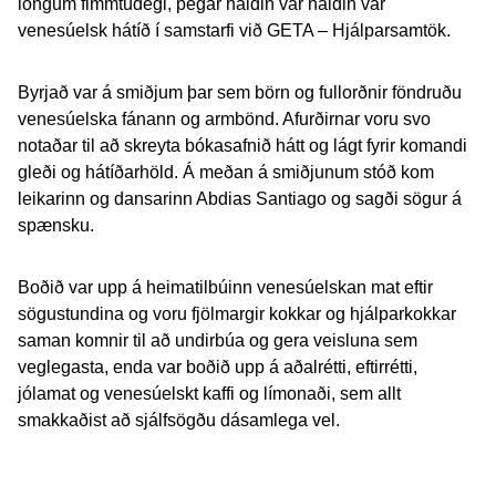
löngum fimmtudegi, þegar haldin var haldin var
venesúelsk hátíð í samstarfi við
GETA – Hjálparsamtök
.
Byrjað var á smiðjum þar sem börn og fullorðnir föndruðu
venesúelska fánann og armbönd. Afurðirnar voru svo
notaðar til að skreyta bókasafnið hátt og lágt fyrir komandi
gleði og hátíðarhöld. Á meðan á smiðjunum stóð kom
leikarinn og dansarinn Abdias Santiago og sagði sögur á
spænsku.
Boðið var upp á heimatilbúinn venesúelskan mat eftir
sögustundina og voru fjölmargir kokkar og hjálparkokkar
saman komnir til að undirbúa og gera veisluna sem
veglegasta, enda var boðið upp á aðalrétti, eftirrétti,
jólamat og venesúelskt kaffi og límonaði, sem allt
smakkaðist að sjálfsögðu dásamlega vel.