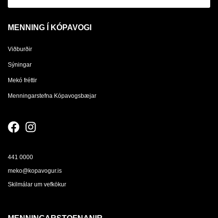
MENNING Í KÓPAVOGI
Viðburðir
Sýningar
Mekó fréttir
Menningarstefna Kópavogsbæjar
441 0000
meko@kopavogur.is
Skilmálar um vefkökur