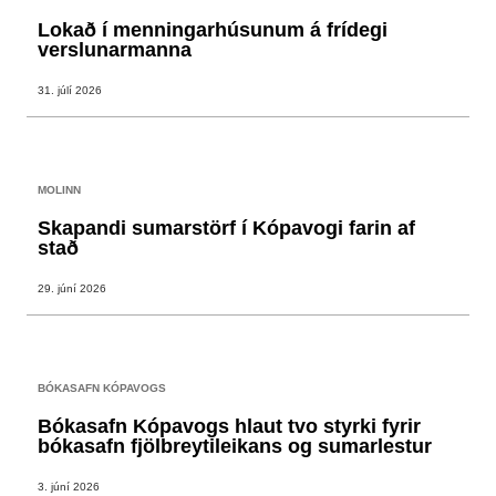
Lokað í menningarhúsunum á frídegi
verslunarmanna
31. júlí 2026
MOLINN
Skapandi sumarstörf í Kópavogi farin af
stað
29. júní 2026
BÓKASAFN KÓPAVOGS
Bókasafn Kópavogs hlaut tvo styrki fyrir
bókasafn fjölbreytileikans og sumarlestur
3. júní 2026