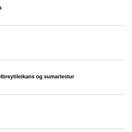
a
ölbreytileikans og sumarlestur