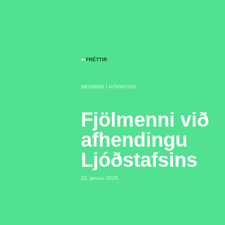
FRÉTTIR
MENNING Í KÓPAVOGI
Fjölmenni við
afhendingu
Ljóðstafsins
22. janúar 2025