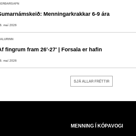
ERÐARSAFN
Sumarnámskeið: Menningarkrakkar 6-9 ára
6. maí 2026
ALURINN
Af fingrum fram 26′-27′ | Forsala er hafin
6. maí 2026
SJÁ ALLAR FRÉTTIR
MENNING Í KÓPAVOGI