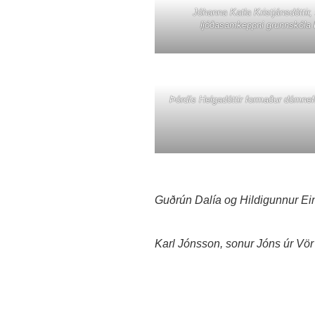
Jóhanna Katla Kristjánsdóttir, 
ljóðasamkeppni grunnskóla
Þórdís Helgadóttir formaður dómnefn
Guðrún Dalía og Hildigunnur Einar
Karl Jónsson, sonur Jóns úr Vör