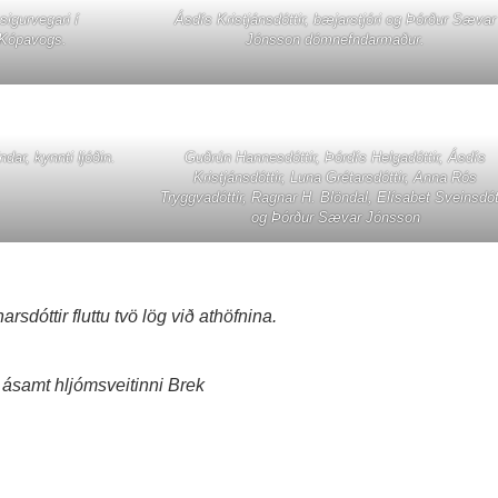
sigurvegari í
Ásdís Kristjánsdóttir, bæjarstjóri og Þórður Sævar
 Kópavogs.
Jónsson dómnefndarmaður.
dar, kynnti ljóðin.
Guðrún Hannesdóttir, Þórdís Helgadóttir, Ásdís
Kristjánsdóttir, Luna Grétarsdóttir, Anna Rós
Tryggvadóttir, Ragnar H. Blöndal, Elísabet Sveinsdót
og Þórður Sævar Jónsson
sdóttir fluttu tvö lög við athöfnina.
 ásamt hljómsveitinni Brek