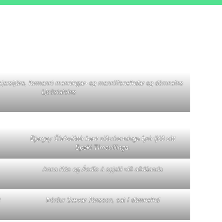
jarstjóra, formanni menningar- og mannlífsnefndar og dómnefns
Ljoðstafsins
Bjargey Ólafsdóttir haut viðurkenningu fyrir ljóð sitt
Speki Tímavillinga.
Anna Rós og Ásdís á spjalli við aðdáanda
t
Þórður Sævar Jónsson, sat í dómnefnd