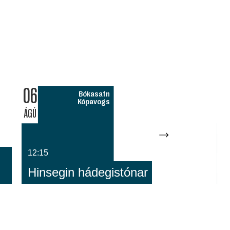
06
0
Bókasafn
Kópavogs
ÁGÚ
ÁG
12:15
1
Hinsegin hádegistónar
D