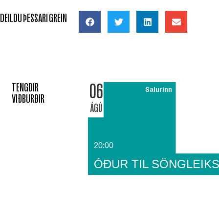
DEILDU ÞESSARI GREIN
06
TENGDIR
Salurinn
VIÐBURÐIR
ÁGÚ
20:00
ÓÐUR TIL SÖNGLEIKS