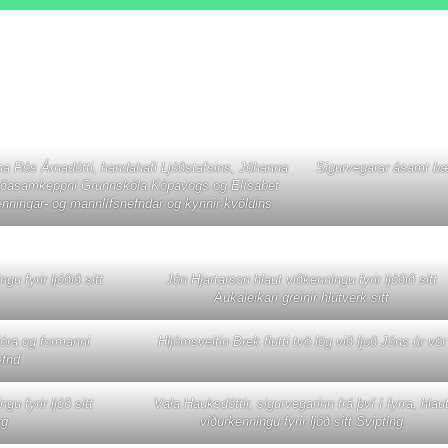
nna Rós Árnadótti, handahafi Ljóðstafsins, Jóhanna
Sigurvegarar ásamt bæ
 Ljóðasamkeppni Grunnskóla Kópavogs og Elísabet
enningar- og mannlífsnefndar og kynnir kvöldins
u fyrir ljóðið sitt
Jón Hjartarson hlaut viðkenningu fyrir ljóðið sitt
Aukaleikari greinir hlutverk sitt
óra og formanni
Hljómsveitin Brek flutti tvö lög við ljoð Jóns úr vör
efnd
u fyrir ljóð sitt
Vala Hauksdóttir, sigurvegarinn frá því í fyrra, hlau
rg
viðurkenningu fyrir ljóð sitt Svipting