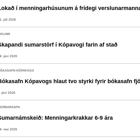
Lokað í menningarhúsunum á frídegi verslunarmann
1. júlí 2026
OLINN
Skapandi sumarstörf í Kópavogi farin af stað
9. júní 2026
ÓKASAFN KÓPAVOGS
Bókasafn Kópavogs hlaut tvo styrki fyrir bókasafn fj
. júní 2026
ERÐARSAFN
Sumarnámskeið: Menningarkrakkar 6-9 ára
9. maí 2026