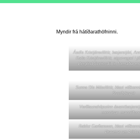
Myndir frá hátíðarathöfninni.
Ásdís Kristjánsdóttir, bæjarstjóri, A
Katla Kristjánsdóttir, sigurvegari
Berglind Sveinsdóttir, formaður m
Sunna Dís Másdóttir, hlaut viðkenning
Sverðgleypir
Verðlaunahópurinn ásamtbæjarstj
menninar- mannlífsn
Baldur Garðarsson, hlaut viðkenning
Draumur um Þórbe