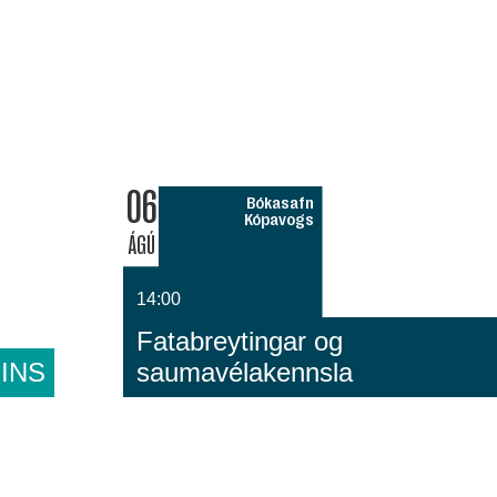
06
Bókasafn
Kópavogs
ÁGÚ
14:00
Fatabreytingar og
INS
saumavélakennsla