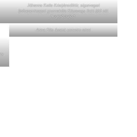
Jóhanna Katla Kristjánsdóttir, sigurvegari
ljoðasamkeppni grunnskóla Kópavogs flutti ljóð sitt
Hugleiðsluljoð.
Anna Rós ásamt unnustu sinni
tir