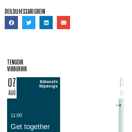
DEILDU ÞESSARI GREIN
TENGDIR
VIÐBURÐIR
07
07
Bókasafn
Kópavogs
ÁGÚ
ÁGÚ
11:00
14:0
Get together
Cos