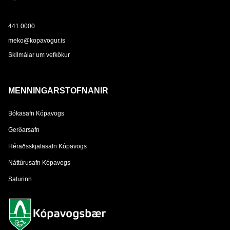
441 0000
meko@kopavogur.is
Skilmálar um vefkökur
MENNINGARSTOFNANIR
Bókasafn Kópavogs
Gerðarsafn
Héraðsskjalasafn Kópavogs
Náttúrusafn Kópavogs
Salurinn