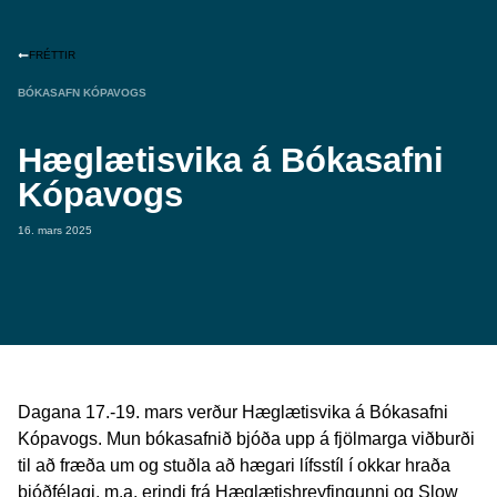
FRÉTTIR
BÓKASAFN KÓPAVOGS
Hæglætisvika á Bókasafni
Kópavogs
16. mars 2025
Dagana 17.-19. mars verður Hæglætisvika á Bókasafni
Kópavogs. Mun bókasafnið bjóða upp á fjölmarga viðburði
til að fræða um og stuðla að hægari lífsstíl í okkar hraða
þjóðfélagi, m.a. erindi frá Hæglætishreyfingunni og Slow