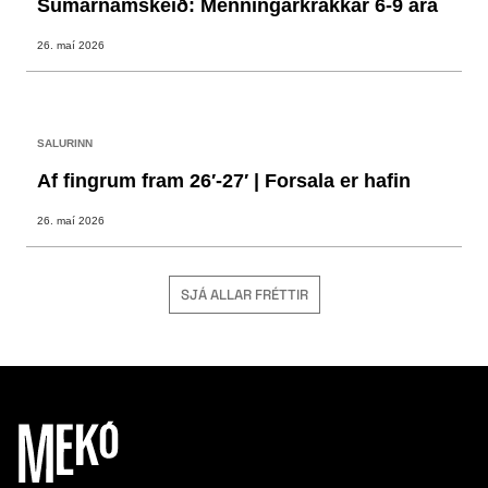
Sumarnámskeið: Menningarkrakkar 6-9 ára
26. maí 2026
SALURINN
Af fingrum fram 26′-27′ | Forsala er hafin
26. maí 2026
SJÁ ALLAR FRÉTTIR