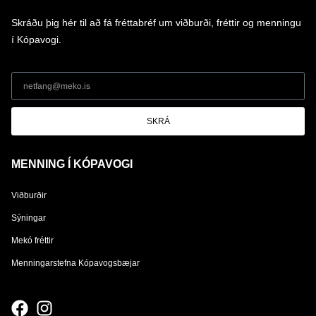
Skráðu þig hér til að fá fréttabréf um viðburði, fréttir og menningu
í Kópavogi.
SKRÁ
MENNING Í KÓPAVOGI
Viðburðir
Sýningar
Mekó fréttir
Menningarstefna Kópavogsbæjar