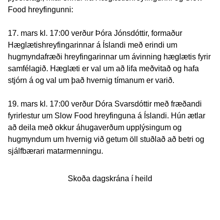
Food hreyfingunni:
17. mars kl. 17:00 verður Þóra Jónsdóttir, formaður
Hæglætishreyfingarinnar á Íslandi með erindi um
hugmyndafræði hreyfingarinnar um ávinning hæglætis fyrir
samfélagið. Hæglæti er val um að lifa meðvitað og hafa
stjórn á og val um það hvernig tímanum er varið.
19. mars kl. 17:00 verður Dóra Svarsdóttir með fræðandi
fyrirlestur um Slow Food hreyfinguna á Íslandi. Hún ætlar
að deila með okkur áhugaverðum upplýsingum og
hugmyndum um hvernig við getum öll stuðlað að betri og
sjálfbærari matarmenningu.
Skoða dagskrána í heild