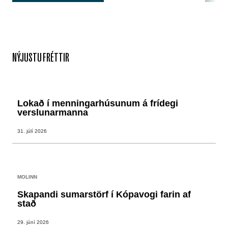
NÝJUSTU FRÉTTIR
Lokað í menningarhúsunum á frídegi
verslunarmanna
31. júlí 2026
MOLINN
Skapandi sumarstörf í Kópavogi farin af
stað
29. júní 2026