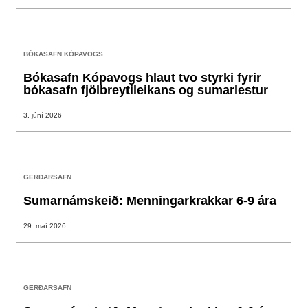
BÓKASAFN KÓPAVOGS
Bókasafn Kópavogs hlaut tvo styrki fyrir
bókasafn fjölbreytileikans og sumarlestur
3. júní 2026
GERÐARSAFN
Sumarnámskeið: Menningarkrakkar 6-9 ára
29. maí 2026
GERÐARSAFN