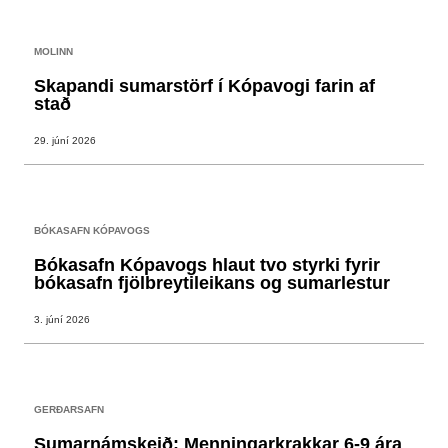
MOLINN
Skapandi sumarstörf í Kópavogi farin af
stað
29. júní 2026
BÓKASAFN KÓPAVOGS
Bókasafn Kópavogs hlaut tvo styrki fyrir
bókasafn fjölbreytileikans og sumarlestur
3. júní 2026
GERÐARSAFN
Sumarnámskeið: Menningarkrakkar 6-9 ára