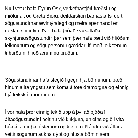
Nú í vetur hafa Eyrún Ósk, verkefnastjóri fræðslu og
miðlunar, og Gréta Björg, deildarstjóri barnastarfs, gert
sögustundirnar ævintýralegri og meira spennandi en
nokkru sinni fyrr. Þær hafa þróað svokallaðar
skynjunarsögustundir, þar sem þær hafa bætt við hljóðum,
leikmunum og sögupersónur gæddar lífi með leikrænum
tilburðum, hljóðfærum og brúðum.
Sögustundirnar hafa slegið í gegn hjá börnunum, bæði
hinum allra yngstu sem koma á foreldramorgna og einnig
hjá leikskólabörnunum.
Í vor hafa þær einnig tekið upp á því að bjóða í
álfasögustundir í holtinu við kirkjuna, en eins og öll vita
búa álfarnir þar í steinum og klettum. Nándin við álfana
veitir sögunum aukna dýpt og hlusta börnin sem