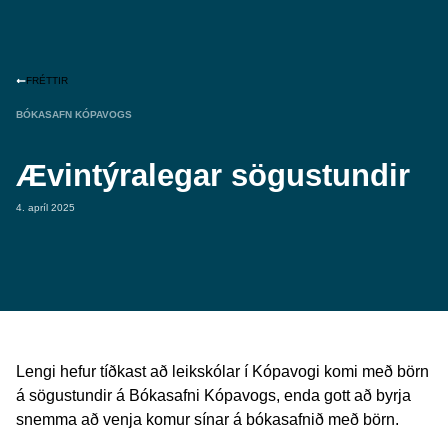
FRÉTTIR
BÓKASAFN KÓPAVOGS
Ævintýralegar sögustundir
4. apríl 2025
Lengi hefur tíðkast að leikskólar í Kópavogi komi með börn
á sögustundir á Bókasafni Kópavogs, enda gott að byrja
snemma að venja komur sínar á bókasafnið með börn.