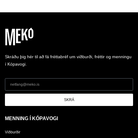
Skráðu þig hér til að fá fréttabréf um viðburði, fréttir og menningu
í Kópavogi.
SKRÁ
MENNING Í KÓPAVOGI
Viðburðir