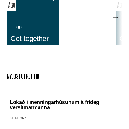
ÁGÚ
ÁGÚ
11:00
14:0
Get together
Cos
NÝJUSTU FRÉTTIR
Lokað í menningarhúsunum á frídegi
verslunarmanna
31. júlí 2026