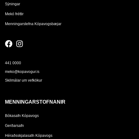
Sýningar
Mekó fréttir
Menningarstefna Kópavogsbæjar
441 0000
meko@kopavogur.is
Skilmálar um vefkökur
MENNINGARSTOFNANIR
Bókasafn Kópavogs
Gerðarsafn
Héraðsskjalasafn Kópavogs