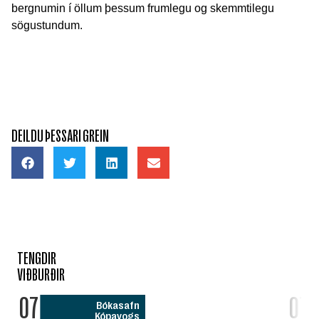
bergnumin í öllum þessum frumlegu og skemmtilegu
sögustundum.
DEILDU ÞESSARI GREIN
TENGDIR
VIÐBURÐIR
07
07
Bókasafn
Kópavogs