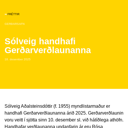
FRÉTTIR
GERÐARSAFN
Sólveig handhafi
Gerðarverðlaunanna
18. desember 2025
Sólveig Aðalsteinsdóttir (f. 1955) myndlistarmaður er
handhafi Gerðarverðlaunanna árið 2025. Gerðarverðlaunin
voru veitt í sjötta sinn 10. desember sl. við hátíðlega athöfn.
Handhafar verðlaunanna undanfarin ár eru Rósa