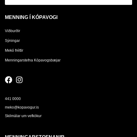
MENNING Í KÓPAVOGI
Viðburðir
Sýningar
Mekó fréttir
Menningarstefna Kópavogsbæjar
441 0000
meko@kopavogur.is
Skilmálar um vefkökur