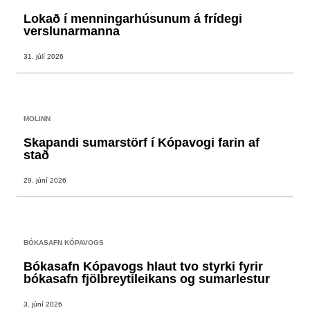
Lokað í menningarhúsunum á frídegi
verslunarmanna
31. júlí 2026
MOLINN
Skapandi sumarstörf í Kópavogi farin af
stað
29. júní 2026
BÓKASAFN KÓPAVOGS
Bókasafn Kópavogs hlaut tvo styrki fyrir
bókasafn fjölbreytileikans og sumarlestur
3. júní 2026