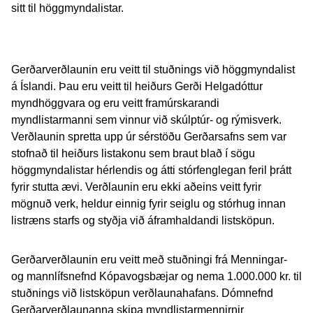
sitt til höggmyndalistar.
Gerðarverðlaunin eru veitt til stuðnings við höggmyndalist
á Íslandi. Þau eru veitt til heiðurs Gerði Helgadóttur
myndhöggvara og eru veitt framúrskarandi
myndlistarmanni sem vinnur við skúlptúr- og rýmisverk.
Verðlaunin spretta upp úr sérstöðu Gerðarsafns sem var
stofnað til heiðurs listakonu sem braut blað í sögu
höggmyndalistar hérlendis og átti stórfenglegan feril þrátt
fyrir stutta ævi. Verðlaunin eru ekki aðeins veitt fyrir
mögnuð verk, heldur einnig fyrir seiglu og stórhug innan
listræns starfs og styðja við áframhaldandi listsköpun.
Gerðarverðlaunin eru veitt með stuðningi frá Menningar-
og mannlífsnefnd Kópavogsbæjar og nema 1.000.000 kr. til
stuðnings við listsköpun verðlaunahafans. Dómnefnd
Gerðarverðlaunanna skipa myndlistarmennirnir