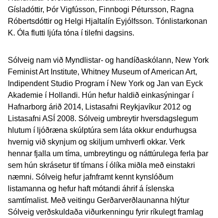
Gísladóttir, Þór Vigfússon, Finnbogi Pétursson, Ragna
Róbertsdóttir og Helgi Hjaltalín Eyjólfsson. Tónlistarkonan
K. Óla flutti ljúfa tóna í tilefni dagsins.
Sólveig nam við Myndlistar- og handíðaskólann, New York
Feminist Art Institute, Whitney Museum of American Art,
Indipendent Studio Program í New York og Jan van Eyck
Akademie í Hollandi. Hún hefur haldið einkasýningar í
Hafnarborg árið 2014, Listasafni Reykjavíkur 2012 og
Listasafni ASÍ 2008. Sólveig umbreytir hversdagslegum
hlutum í ljóðræna skúlptúra sem láta okkur endurhugsa
hvernig við skynjum og skiljum umhverfi okkar. Verk
hennar fjalla um tíma, umbreytingu og náttúrulega ferla þar
sem hún skrásetur tif tímans í ólíka miðla með einstakri
næmni. Sólveig hefur jafnframt kennt kynslóðum
listamanna og hefur haft mótandi áhrif á íslenska
samtímalist. Með veitingu Gerðarverðlaunanna hlýtur
Sólveig verðskuldaða viðurkenningu fyrir ríkulegt framlag