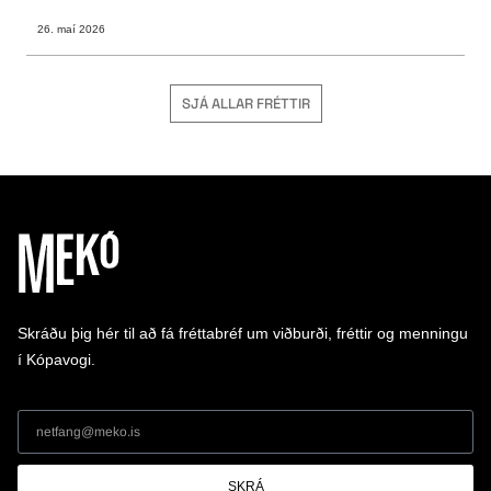
26. maí 2026
SJÁ ALLAR FRÉTTIR
Skráðu þig hér til að fá fréttabréf um viðburði, fréttir og menningu
í Kópavogi.
SKRÁ