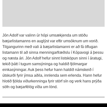
Jón Adolf var valinn úr hópi umsækjenda um stöðu
bæjarlistamanns en auglýst var eftir umsóknum um vorið.
Tilgangurinn með vali á bæjarlistamanni er að fá öflugan
listamann til að sinna menningarfræðslu í Kópavogi á þessu
og næsta ári. Jón Adolf hefur sinnt listsköpun sinni í áratugi,
tekið þátt í tugum samsýninga og haldið fjölmargar
einkasýningar. Auk þess hefur hann haldið námskeið í
útskurði fyrir ýmsa aðila, innlenda sem erlenda. Hann hefur
hlotið fjölda viðurkenninga fyrir störf sín og verk hans prýða
söfn og bæjarfélög víða um lönd.