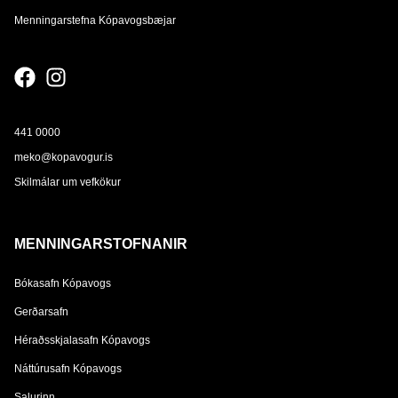
Menningarstefna Kópavogsbæjar
441 0000
meko@kopavogur.is
Skilmálar um vefkökur
MENNINGARSTOFNANIR
Bókasafn Kópavogs
Gerðarsafn
Héraðsskjalasafn Kópavogs
Náttúrusafn Kópavogs
Salurinn