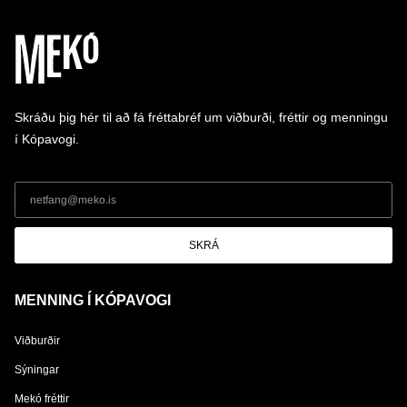
Skráðu þig hér til að fá fréttabréf um viðburði, fréttir og menningu
í Kópavogi.
SKRÁ
MENNING Í KÓPAVOGI
Viðburðir
Sýningar
Mekó fréttir