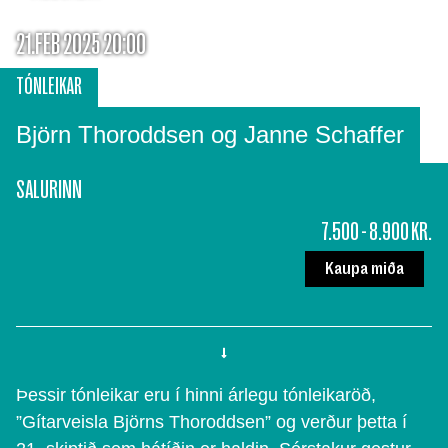
21.FEB 2025 20:00
TÓNLEIKAR
Björn Thoroddsen og Janne Schaffer
SALURINN
7.500 - 8.900 KR.
Kaupa miða
Þessir tónleikar eru í hinni árlegu tónleikaröð,
”Gítarveisla Björns Thoroddsen” og verður þetta í