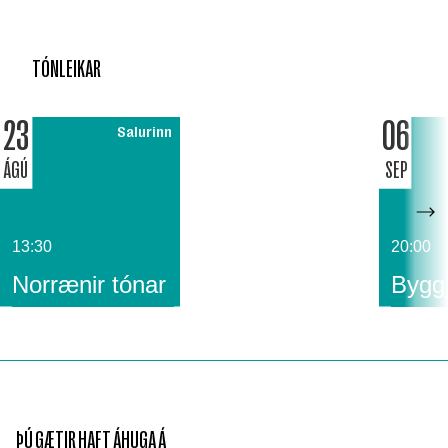
TÓNLEIKAR
23
06
Salurinn
ÁGÚ
SEP
13:30
20:00
Norrænir tónar
Byggj
ÞÚ GÆTIR HAFT ÁHUGA Á