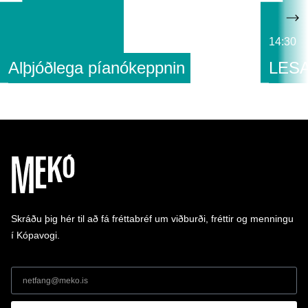
14:30
Alþjóðlega píanókeppnin
LESA
Skráðu þig hér til að fá fréttabréf um viðburði, fréttir og menningu
í Kópavogi.