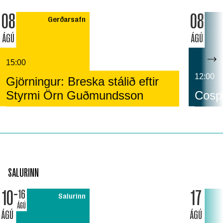
08
08
Gerðarsafn
ÁGÚ
ÁGÚ
15:00
12:00
Gjörningur: Breska stálið eftir
Styrmi Örn Guðmundsson
Cospl
SALURINN
10
17
16
Salurinn
ÁGÚ
ÁGÚ
ÁGÚ