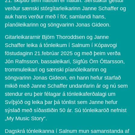
21. skiptið sem hátíðin er haldin. Sérstakur gestur
verður sænski stórgítarleikarinn Janne Schaffer og
auk hans verður með í för, samlandi hans,
píanóleikarinn og söngvarinn Jonas Gideon.
Gitarleikararnir Björn Thoroddsen og Janne
Schaffer leika á tónleikum í Salnum í Kópavogi
föstudaginn 21.febrúar 2025 og með þeim verða
Jón Rafnsson, bassaleikari, Sigfús Örn Óttarsson,
trommuleikari og sænski píanóleikarinn og
söngvarinn Jonas Gideon, en hann hefur starfað
mikið með Janne Schaffer undanfarin ár og nú sem
stendur eru þeir félagar á tónleikaferðalagi um
Svíþjóð og leika þar þá tónlist sem Janne hefur
sýslað með síðastliðin 50 ár. Sú tónleikaröð nefnist
„My Music Story“.
Dagskrá tónleikanna í Salnum mun samanstanda af