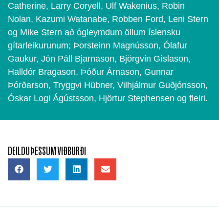
Catherine, Larry Coryell, Ulf Wakenius, Robin
Nolan, Kazumi Watanabe, Robben Ford, Leni Stern
og Mike Stern að ógleymdum öllum íslensku
gítarleikurunum; Þorsteinn Magnússon, Ólafur
Gaukur, Jón Páll Bjarnason, Björgvin Gíslason,
Halldór Bragason, Þóður Árnason, Gunnar
Þórðarson, Tryggvi Hübner, Vilhjálmur Guðjónsson,
Óskar Logi Ágústsson, Hjörtur Stephensen og fleiri.
DEILDU ÞESSUM VIÐBURÐI