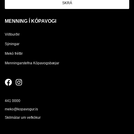
SKRÁ
MENNING Í KÓPAVOGI
Viðburðir
Sýningar
Mekó fréttir
Menningarstefna Kópavogsbæjar
441 0000
meko@kopavogur.is
Skilmálar um vefkökur