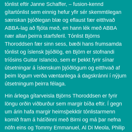
tónlist eftir Janne Schaffer, – fusion-kennd
gítartónlist sem einnig hefur yfir sér skemmtilegan
sænskan þjóðlegan blæ og eflaust fær eitthvað
ABBA-lag að fljóta með, en hann lék með ABBA
nær allan þeirra starfsferil. Tónlist Björns
Thoroddsen fær sinn sess, bæði hans frumsamda
tónlist og íslensk þjóðlög, en Björn er stofnandi
tríósins Guitar Islancio, sem er þekkt fyrir sínar
útsetningar á íslenskum þjóðlögum og eitthvað af
þeim lögum verða væntanlega á dagskránni í nýjum
útsetningum þeirra félaga.
Hin árlega gítarveisla Björns Thoroddsen er fyrir
löngu orðin viðburður sem margir bíða eftir. Í gegn
um árin hafa margir heimsþekktir tónlistarmenn
komið fram á hátíðinni með Birni og má þar nefna
nöfn eins og Tommy Emmanuel, Al Di Meola, Philip