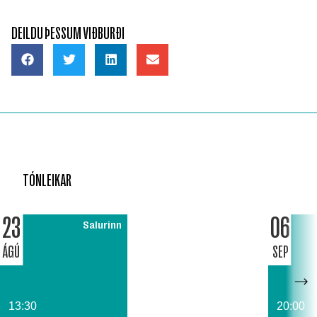
DEILDU ÞESSUM VIÐBURÐI
TÓNLEIKAR
23
06
Salurinn
ÁGÚ
SEP
13:30
20:00