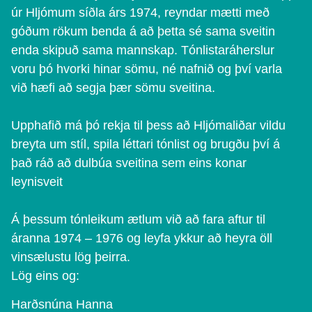
úr Hljómum síðla árs 1974, reyndar mætti með
góðum rökum benda á að þetta sé sama sveitin
enda skipuð sama mannskap. Tónlistaráherslur
voru þó hvorki hinar sömu, né nafnið og því varla
við hæfi að segja þær sömu sveitina.
Upphafið má þó rekja til þess að Hljómaliðar vildu
breyta um stíl, spila léttari tónlist og brugðu því á
það ráð að dulbúa sveitina sem eins konar
leynisveit
Á þessum tónleikum ætlum við að fara aftur til
áranna 1974 – 1976 og leyfa ykkur að heyra öll
vinsælustu lög þeirra.
Lög eins og:
Harðsnúna Hanna