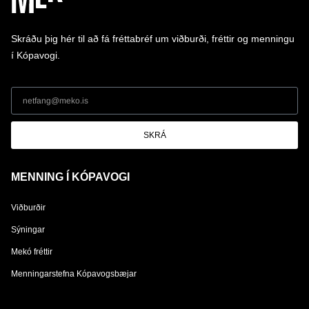
Skráðu þig hér til að fá fréttabréf um viðburði, fréttir og menningu
í Kópavogi.
SKRÁ
MENNING Í KÓPAVOGI
Viðburðir
Sýningar
Mekó fréttir
Menningarstefna Kópavogsbæjar