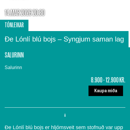
14.MAR 2026 20:30
TÓNLEIKAR
Ðe Lónlí blú bojs – Syngjum saman lag
SALURINN
Salurinn
8.900 - 12.900 KR.
Kaupa miða
Ðe Lónlí blú bojs er hljómsveit sem stofnuð var upp