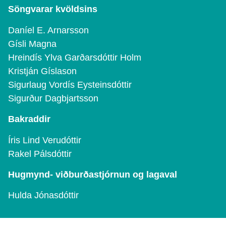
Söngvarar kvöldsins
Daníel E. Arnarsson
Gísli Magna
Hreindís Ylva Garðarsdóttir Holm
Kristján Gíslason
Sigurlaug Vordís Eysteinsdóttir
Sigurður Dagbjartsson
Bakraddir
Íris Lind Verudóttir
Rakel Pálsdóttir
Hugmynd- viðburðastjórnun og lagaval
Hulda Jónasdóttir