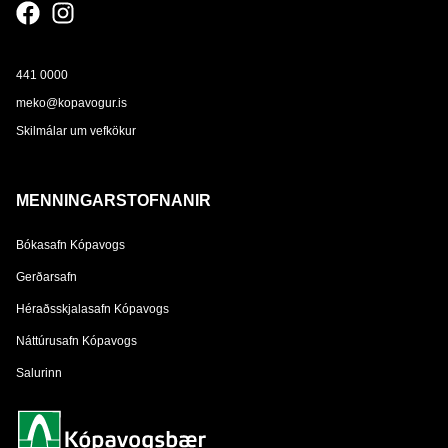
441 0000
meko@kopavogur.is
Skilmálar um vefkökur
MENNINGARSTOFNANIR
Bókasafn Kópavogs
Gerðarsafn
Héraðsskjalasafn Kópavogs
Náttúrusafn Kópavogs
Salurinn