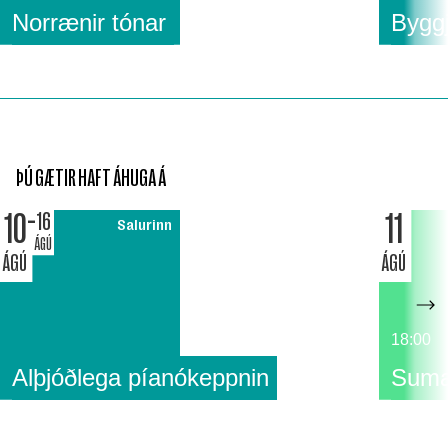
Norrænir tónar
Byggj
ÞÚ GÆTIR HAFT ÁHUGA Á
10
11
16
Salurinn
ÁGÚ
ÁGÚ
ÁGÚ
18:00
Alþjóðlega píanókeppnin
Suma