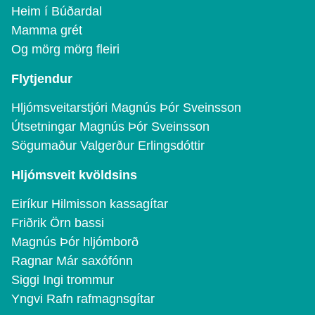
Heim í Búðardal
Mamma grét
Og mörg mörg fleiri
Flytjendur
Hljómsveitarstjóri Magnús Þór Sveinsson
Útsetningar Magnús Þór Sveinsson
Sögumaður Valgerður Erlingsdóttir
Hljómsveit kvöldsins
Eiríkur Hilmisson kassagítar
Friðrik Örn bassi
Magnús Þór hljómborð
Ragnar Már saxófónn
Siggi Ingi trommur
Yngvi Rafn rafmagnsgítar