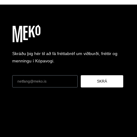
Skráðu þig hér til að fá fréttabréf um viðburði, fréttir og
menningu í Kópavogi.
SKRÁ