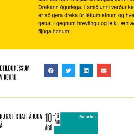
Drekann ógurlega. Í smiðjunni verður k
er að gera dreka úr léttum efnum og hv
getur, í gegnum hreyfingu og leik, lært 
fljúga honum!
DEILDU ÞESSUM
VIÐBURÐI
10
16
ÞÚ GÆTIR HAFT ÁHUGA
Salurinn
ÁGÚ
Á
ÁGÚ