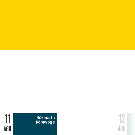
11
12
Bókasafn
Kópavogs
ÁGÚ
ÁGÚ