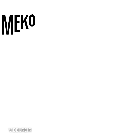
VIÐBURÐIR