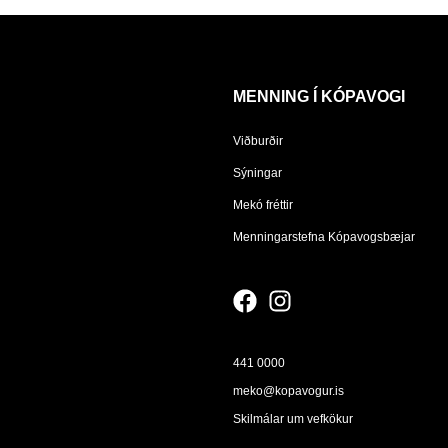
MENNING Í KÓPAVOGI
Viðburðir
Sýningar
Mekó fréttir
Menningarstefna Kópavogsbæjar
441 0000
meko@kopavogur.is
Skilmálar um vefkökur