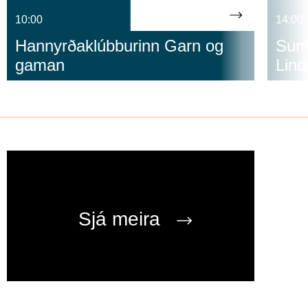
10:00
14:00
Hannyrðaklúbburinn Garn og
Suma
gaman
Lind
Sjá meira