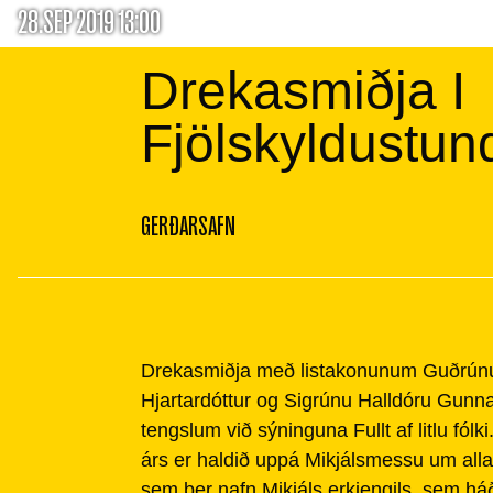
28.SEP 2019 13:00
Drekasmiðja I
Fjölskyldustun
GERÐARSAFN
Drekasmiðja með listakonunum Guðrún
Hjartardóttur og Sigrúnu Halldóru Gunna
tengslum við sýninguna Fullt af litlu fól
árs er haldið uppá Mikjálsmessu um alla
sem ber nafn Mikjáls erkiengils, sem háð