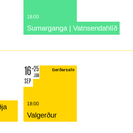
18:00
Sumarganga | Vatnsendahlíð
16
25
Gerðarsafn
JAN
SEP
18:00
ðja
Valgerður