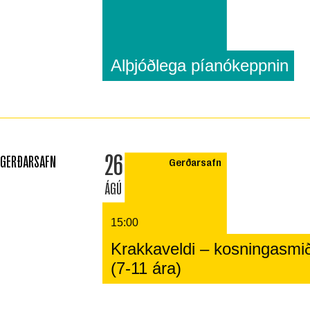
Alþjóðlega píanókeppnin
26
GERÐARSAFN
Gerðarsafn
ÁGÚ
15:00
Krakkaveldi – kosningasmi
(7-11 ára)