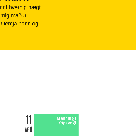
ennt hvernig hægt
ernig maður
að temja hann og
11
Menning í
Kópavogi
ÁGÚ