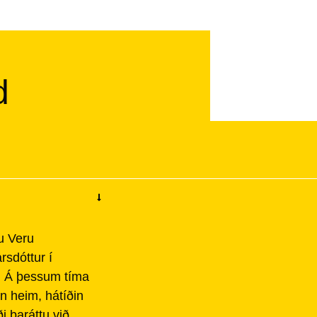
d
u Veru
rsdóttur í
ki. Á þessum tíma
n heim, hátíðin
i baráttu við