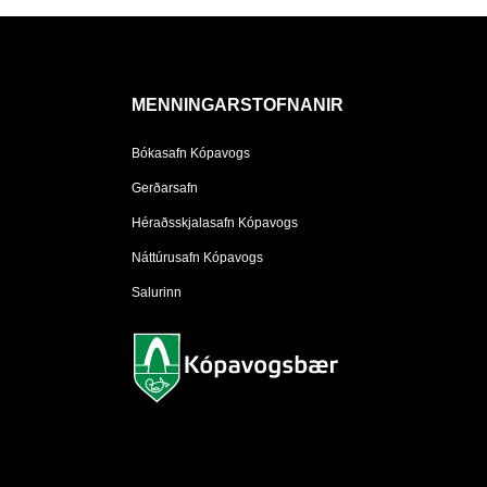
MENNINGARSTOFNANIR
Bókasafn Kópavogs
Gerðarsafn
Héraðsskjalasafn Kópavogs
Náttúrusafn Kópavogs
Salurinn