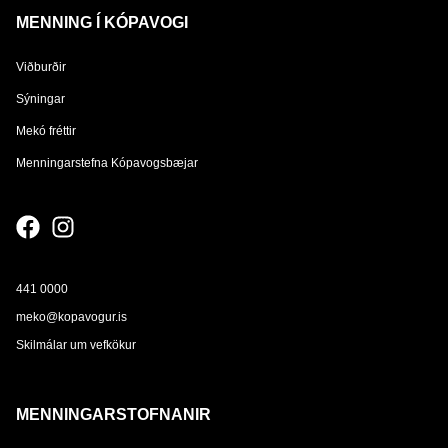
MENNING Í KÓPAVOGI
Viðburðir
Sýningar
Mekó fréttir
Menningarstefna Kópavogsbæjar
441 0000
meko@kopavogur.is
Skilmálar um vefkökur
MENNINGARSTOFNANIR