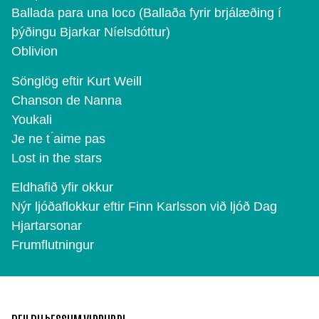
Ballada para una loco (Ballaða fyrir brjálæðing í
þýðingu Bjarkar Níelsdóttur)
Oblivion
Sönglög eftir Kurt Weill
Chanson de Nanna
Youkali
Je ne t ́aime pas
Lost in the stars
Eldhafið yfir okkur
Nýr ljóðaflokkur eftir Finn Karlsson við ljóð Dag
Hjartarsonar
Frumflutningur