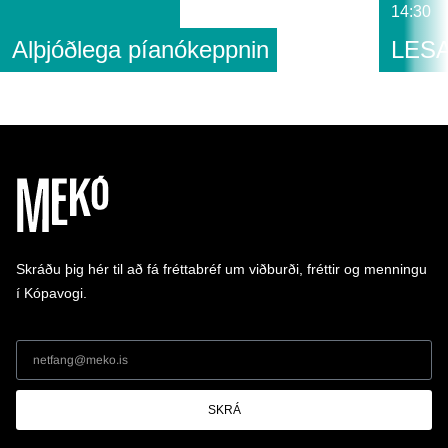
14:30
Alþjóðlega píanókeppnin
LESA
Skráðu þig hér til að fá fréttabréf um viðburði, fréttir og menningu
í Kópavogi.
SKRÁ