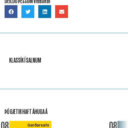
DEILDU ÞESSUM VIÐBURÐI
KLASSÍK Í SALNUM
ÞÚ GÆTIR HAFT ÁHUGA Á
08
08
Gerðarsafn