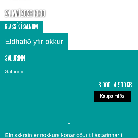
24.MAÍ 2026 13:30
KLASSÍK Í SALNUM
Eldhafið yfir okkur
SALURINN
Salurinn
3.900 - 4.500 KR.
Kaupa miða
Efnisskráin er nokkurs konar óður til ástarinnar í