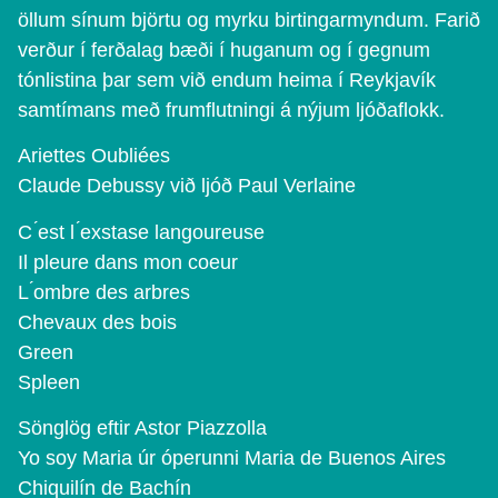
öllum sínum björtu og myrku birtingarmyndum. Farið
verður í ferðalag bæði í huganum og í gegnum
tónlistina þar sem við endum heima í Reykjavík
samtímans með frumflutningi á nýjum ljóðaflokk.
Ariettes Oubliées
Claude Debussy við ljóð Paul Verlaine
C ́est l ́exstase langoureuse
Il pleure dans mon coeur
L ́ombre des arbres
Chevaux des bois
Green
Spleen
Sönglög eftir Astor Piazzolla
Yo soy Maria úr óperunni Maria de Buenos Aires
Chiquilín de Bachín