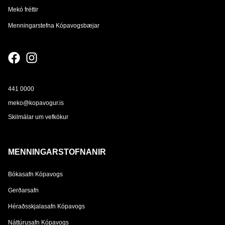
Mekó fréttir
Menningarstefna Kópavogsbæjar
441 0000
meko@kopavogur.is
Skilmálar um vefkökur
MENNINGARSTOFNANIR
Bókasafn Kópavogs
Gerðarsafn
Héraðsskjalasafn Kópavogs
Náttúrusafn Kópavogs