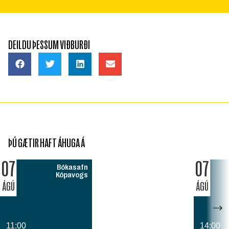
DEILDU ÞESSUM VIÐBURÐI
ÞÚ GÆTIR HAFT ÁHUGA Á
07
07
Bókasafn
Kópavogs
ÁGÚ
ÁGÚ
11:00
14:00