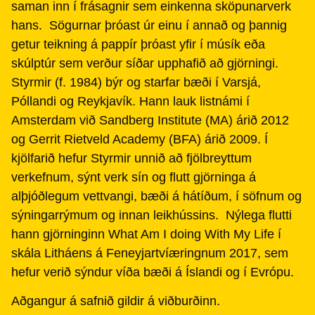
saman inn í frásagnir sem einkenna sköpunarverk
hans. Sögurnar þróast úr einu í annað og þannig
getur teikning á pappír þróast yfir í músík eða
skúlptúr sem verður síðar upphafið að gjörningi.
Styrmir (f. 1984) býr og starfar bæði í Varsjá,
Póllandi og Reykjavík. Hann lauk listnámi í
Amsterdam við Sandberg Institute (MA) árið 2012
og Gerrit Rietveld Academy (BFA) árið 2009. Í
kjölfarið hefur Styrmir unnið að fjölbreyttum
verkefnum, sýnt verk sín og flutt gjörninga á
alþjóðlegum vettvangi, bæði á hátíðum, í söfnum og
sýningarrýmum og innan leikhússins. Nýlega flutti
hann gjörninginn What Am I doing With My Life í
skála Litháens á Feneyjartvíæringnum 2017, sem
hefur verið sýndur víða bæði á Íslandi og í Evrópu.
Aðgangur á safnið gildir á viðburðinn.