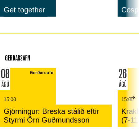
Get together
Cospl
GERÐARSAFN
08
26
Gerðarsafn
ÁGÚ
ÁGÚ
15:00
15:00
Gjörningur: Breska stálið eftir
Krakk
Styrmi Örn Guðmundsson
(7-11