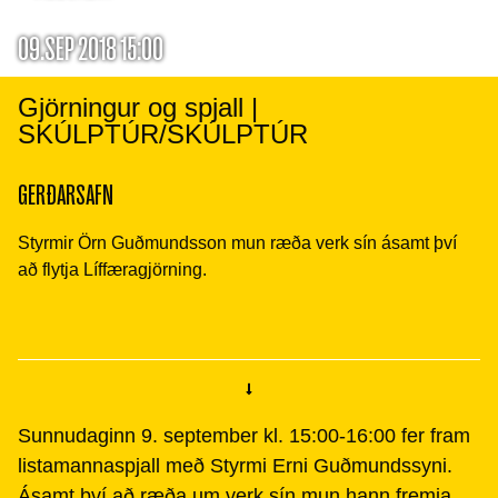
09.SEP 2018 15:00
Gjörningur og spjall |
SKÚLPTÚR/SKÚLPTÚR
GERÐARSAFN
Styrmir Örn Guðmundsson mun ræða verk sín ásamt því
að flytja Líffæragjörning.
Sunnudaginn 9. september kl. 15:00-16:00 fer fram
listamannaspjall með Styrmi Erni Guðmundssyni.
Ásamt því að ræða um verk sín mun hann fremja