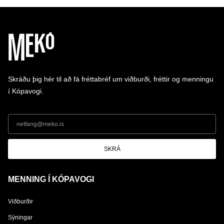
Skráðu þig hér til að fá fréttabréf um viðburði, fréttir og menningu
í Kópavogi.
SKRÁ
MENNING Í KÓPAVOGI
Viðburðir
Sýningar