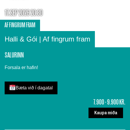
17.SEP 2026 20:30
AF FINGRUM FRAM
Halli & Gói | Af fingrum fram
SALURINN
Forsala er hafin!
Bæta við í dagatal
7.900 - 9.900 KR.
Kaupa miða