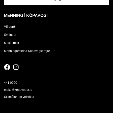
SKRÁ
MENNING Í KÓPAVOGI
Viðburðir
Sýningar
Mekó fréttir
Menningarstefna Kópavogsbæjar
441 0000
meko@kopavogur.is
Skilmálar um vefkökur