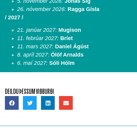
5. nóvember 2026:
Jónas Sig
26. nóvember 2026:
Ragga Gísla
/ 2027 /
21. janúar 2027:
Mugison
11. febrúar 2027:
Bríet
11. mars 2027:
Daníel Ágúst
8. apríl 2027
:
Ólöf Arnalds
6. maí 2027:
Sóli Hólm
DEILDU ÞESSUM VIÐBURÐI