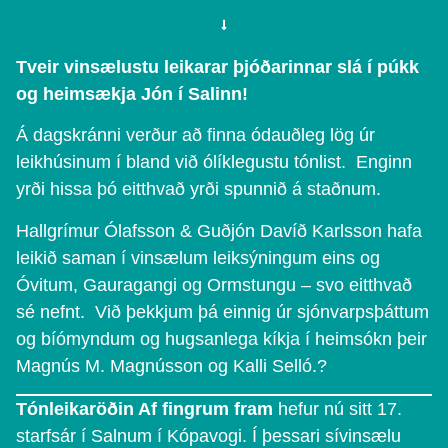
Tveir vinsælustu leikarar þjóðarinnar slá í púkk
og heimsækja Jón í Salinn!
Á dagskránni verður að finna ódauðleg lög úr
leikhúsinum í bland við ólíklegustu tónlist. Enginn
yrði hissa þó eitthvað yrði spunnið á staðnum.
Hallgrímur Ólafsson & Guðjón Davíð Karlsson hafa
leikið saman í vinsælum leiksýningum eins og
Óvitum, Gauragangi og Ormstungu – svo eitthvað
sé nefnt. Við þekkjum þá einnig úr sjónvarpsþáttum
og bíómyndum og hugsanlega kíkja í heimsókn þeir
Magnús M. Magnússon og Kalli Selló.?
Tónleikaröðin Af fingrum fram
hefur nú sitt 17.
starfsár í Salnum í Kópavogi. Í þessari sívinsælu