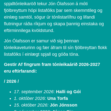
spjalltónleikaröð tekur Jón Ólafsson á móti
fjölbreyttum hópi listafólks þar sem skemmtileg og
einlæg samtöl, sögur úr tónlistarlífnu og lifandi
flutningur ráða ríkjum og skapa þannig einstaka og
eftirminnilega kvöldstund.
Jón Ólafsson er samur við sig þennan
tónleikaveturinn og fær áfram til sín fjölbreyttan flokk
listafólks í einlægt spjall og góða tóna.
Gestir Af fingrum fram tónleikaárið 2026-2027
eru eftirfarandi:
/ 2026 /
17. september 2026
:
Halli og Gói
1. október 2026:
Una Torfa
15. október 2026:
Jón Jónsson