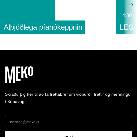
14:30
Alþjóðlega píanókeppnin
LESA
Skráðu þig hér til að fá fréttabréf um viðburði, fréttir og menningu
í Kópavogi.