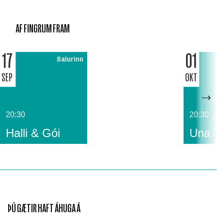
AF FINGRUM FRAM
17
01
Salurinn
SEP
OKT
20:30
20:30
Halli & Gói
Una 
ÞÚ GÆTIR HAFT ÁHUGA Á