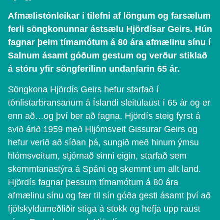
Afmælistónleikar í tilefni af löngum og farsælum
ferli söngkonunnar ástsælu Hjördísar Geirs. Hún
fagnar þeim tímamótum á 80 ára afmælinu sínu í
Salnum ásamt góðum gestum og verður stiklað
á stóru yfir söngferilinn undanfarin 65 ár.
Söngkona Hjördís Geirs hefur starfað í
tónlistarbransanum á Íslandi sleitulaust í 65 ár og er
enn að…og því ber að fagna. Hjördís steig fyrst á
svið árið 1959 með Hljómsveit Gissurar Geirs og
hefur verið að síðan þá, sungið með hinum ýmsu
hlómsveitum, stjórnað sinni eigin, starfað sem
skemmtanastýra á Spáni og skemmt um allt land.
Hjördís fagnar þessum tímamótum á 80 ára
afmælinu sínu og fær til sín góða gesti ásamt því að
fjölskyldumeðliðir stíga á stokk og hefja upp raust