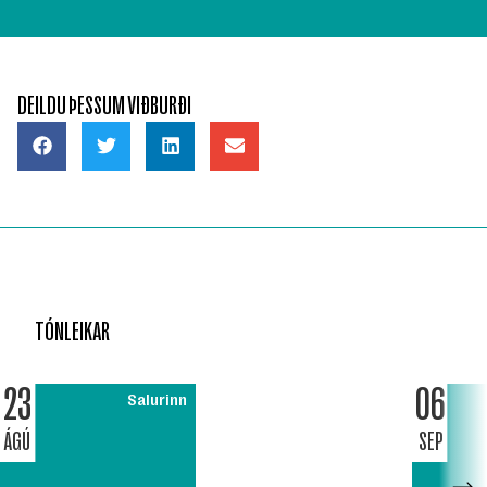
DEILDU ÞESSUM VIÐBURÐI
TÓNLEIKAR
23
06
Salurinn
ÁGÚ
SEP