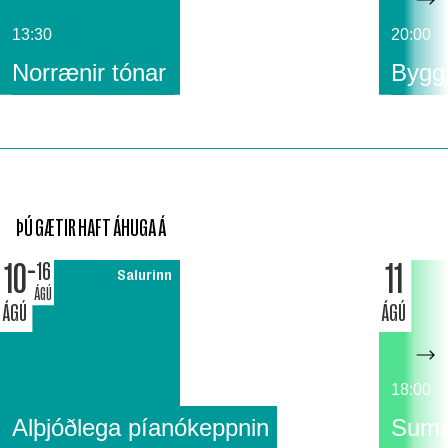
13:30
20:00
Norrænir tónar
Byggj
ÞÚ GÆTIR HAFT ÁHUGA Á
10
11
16
Salurinn
ÁGÚ
ÁGÚ
ÁGÚ
18:00
Alþjóðlega píanókeppnin
Suma