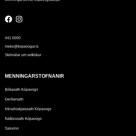
441 0000
meko@kopavogur.is
Skilmálar um vefkökur
MENNINGARSTOFNANIR
Bókasafn Kópavogs
Gerðarsafn
Héraðsskjalasafn Kópavogs
Náttúrusafn Kópavogs
Salurinn