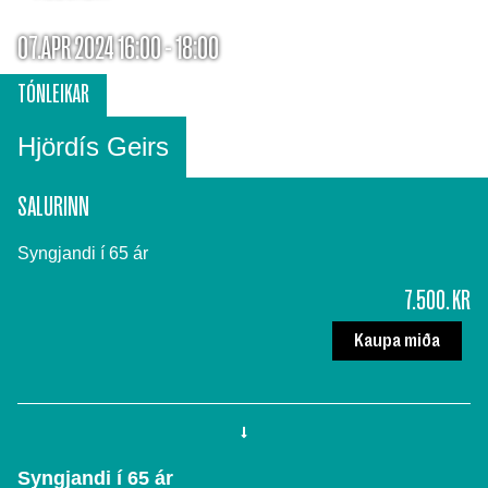
07.APR 2024 16:00 - 18:00
TÓNLEIKAR
Hjördís Geirs
SALURINN
Syngjandi í 65 ár
7.500. KR
Kaupa miða
Syngjandi í 65 ár