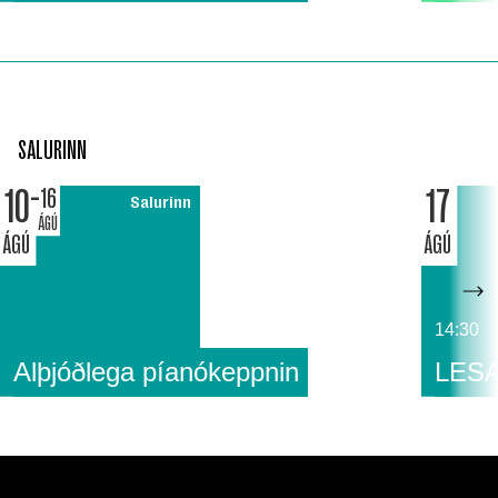
SALURINN
10
17
16
Salurinn
ÁGÚ
ÁGÚ
ÁGÚ
14:30
Alþjóðlega píanókeppnin
LESA