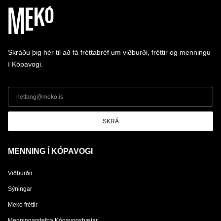
Skráðu þig hér til að fá fréttabréf um viðburði, fréttir og menningu
í Kópavogi.
SKRÁ
MENNING Í KÓPAVOGI
Viðburðir
Sýningar
Mekó fréttir
Menningarstefna Kópavogsbæjar