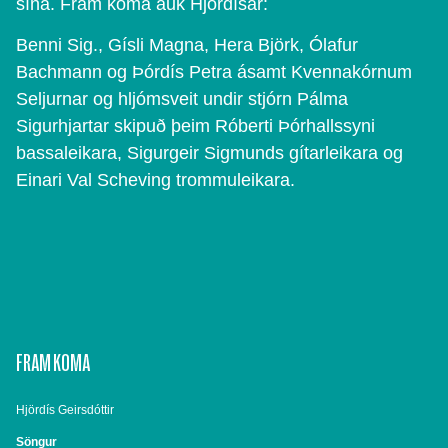
sína. Fram koma auk Hjördísar:
Benni Sig., Gísli Magna, Hera Björk, Ólafur
Bachmann og Þórdís Petra ásamt Kvennakórnum
Seljurnar og hljómsveit undir stjórn Pálma
Sigurhjartar skipuð þeim Róberti Þórhallssyni
bassaleikara, Sigurgeir Sigmunds gítarleikara og
Einari Val Scheving trommuleikara.
FRAM KOMA
Hjördís Geirsdóttir
Söngur