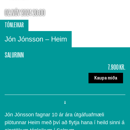
02.NÓV 2024 20:00
TÓNLEIKAR
Jón Jónsson – Heim
SALURINN
7.900 KR.
Kaupa miða
Jón Jónsson fagnar 10 ár ára útgáfuafmæli
plötunnar Heim með því að flytja hana í heild sinni á