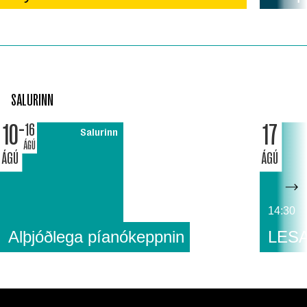
SALURINN
10
17
16
Salurinn
ÁGÚ
ÁGÚ
ÁGÚ
14:30
Alþjóðlega píanókeppnin
LESA