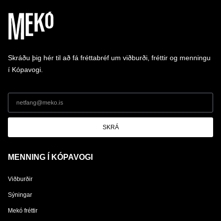
Skráðu þig hér til að fá fréttabréf um viðburði, fréttir og menningu
í Kópavogi.
SKRÁ
MENNING Í KÓPAVOGI
Viðburðir
Sýningar
Mekó fréttir