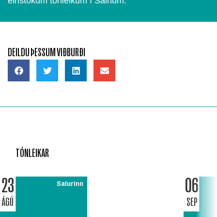
einstökum tónleikum í Salnum.
DEILDU ÞESSUM VIÐBURÐI
TÓNLEIKAR
23
06
Salurinn
ÁGÚ
SEP