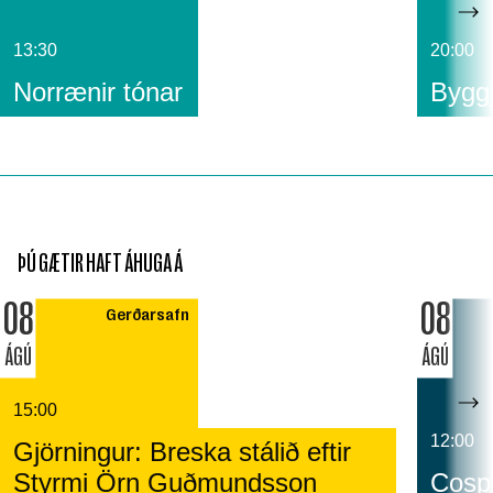
13:30
20:00
Norrænir tónar
Byggj
ÞÚ GÆTIR HAFT ÁHUGA Á
08
08
Gerðarsafn
ÁGÚ
ÁGÚ
15:00
12:00
Gjörningur: Breska stálið eftir
Styrmi Örn Guðmundsson
Cospl