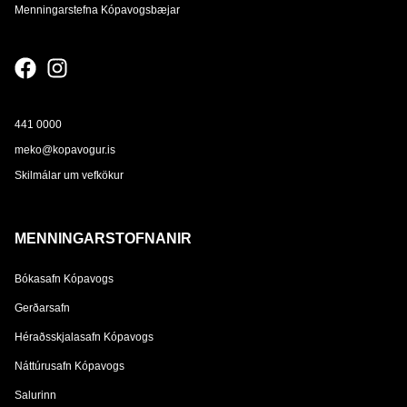
Menningarstefna Kópavogsbæjar
441 0000
meko@kopavogur.is
Skilmálar um vefkökur
MENNINGARSTOFNANIR
Bókasafn Kópavogs
Gerðarsafn
Héraðsskjalasafn Kópavogs
Náttúrusafn Kópavogs
Salurinn