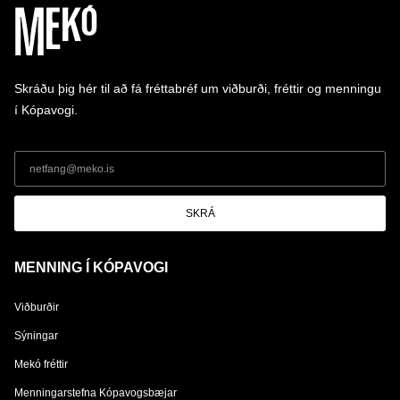
Skráðu þig hér til að fá fréttabréf um viðburði, fréttir og menningu
í Kópavogi.
SKRÁ
MENNING Í KÓPAVOGI
Viðburðir
Sýningar
Mekó fréttir
Menningarstefna Kópavogsbæjar