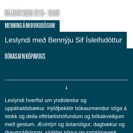
05.MAR 2025 12:15 - 13:00
MENNING Á MIÐVIKUDÖGUM
Leslyndi með Bennýju Sif Ísleifsdóttur
BÓKASAFN KÓPAVOGS
Leslyndi hverfist um yndislestur og
uppáhaldsbækur. Þjóðþekktir bókaunnendur stíga á
stokk og deila eftirlætishöfundum og bókakveikjum
með gestum. Ævintýri og ástarsögur, dagbækur og
draumráðningar, sígildar sögur og samtímaverk,