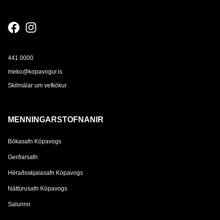
441 0000
meko@kopavogur.is
Skilmálar um vefkökur
MENNINGARSTOFNANIR
Bókasafn Kópavogs
Gerðarsafn
Héraðsskjalasafn Kópavogs
Náttúrusafn Kópavogs
Salurinn