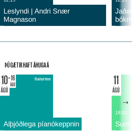
Leslyndi | Andri Snær
Jaðar
Magnason
bókm
ÞÚ GÆTIR HAFT ÁHUGA Á
10
11
16
Salurinn
ÁGÚ
ÁGÚ
ÁGÚ
18:00
Alþjóðlega píanókeppnin
Suma