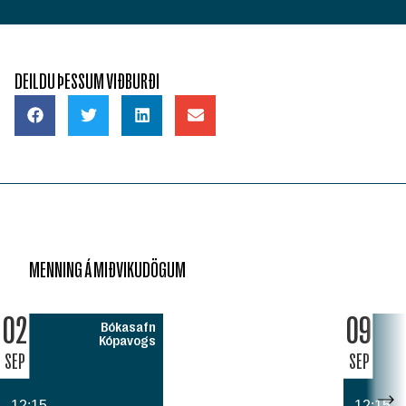
DEILDU ÞESSUM VIÐBURÐI
MENNING Á MIÐVIKUDÖGUM
02
09
Bókasafn
Kópavogs
SEP
SEP
12:15
12:15