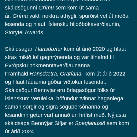
skáldsögunni
Grímu
sem kom út sama
ár.
Gríma
vakti nokkra athygli, spurðist vel út meðal
lesenda og hlaut Íslensku hljóðbókaverðlaunin,
Storytel Awards.
Skáldsagan
Hansdætur
kom út árið 2020 og hlaut
strax mikið lof gagnrýnenda og var tilnefnd til
Evrópsku bókmenntaverðlaunanna.
Framhald
Hansdætra
,
Gratíana,
kom út árið 2022
og hlaut fádæma góðar viðtökur lesenda..
Skáldsögur Bennýjar eru örlagasögur fólks úr
íslenskum veruleika, höfundur tvinnar haganlega
saman sorgir og sigra sögupersónanna og
lesandinn getur vart annað en hrifist með. Nýjasta
skáldsaga Bennýjar Sifjar er
Speglahúsið
sem kom
út árið 2024.