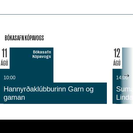
BÓKASAFN KÓPAVOGS
11
12
Bókasafn
Kópavogs
ÁGÚ
ÁGÚ
10:00
14:00
Hannyrðaklúbburinn Garn og
Sumar
gaman
Linda