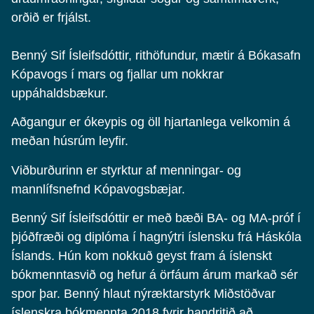
orðið er frjálst.
Benný Sif Ísleifsdóttir, rithöfundur, mætir á Bókasafn
Kópavogs í mars og fjallar um nokkrar
uppáhaldsbækur.
Aðgangur er ókeypis og öll hjartanlega velkomin á
meðan húsrúm leyfir.
Viðburðurinn er styrktur af menningar- og
mannlífsnefnd Kópavogsbæjar.
Benný Sif Ísleifsdóttir er með bæði BA- og MA-próf í
þjóðfræði og diplóma í hagnýtri íslensku frá Háskóla
Íslands. Hún kom nokkuð geyst fram á íslenskt
bókmenntasvið og hefur á örfáum árum markað sér
spor þar. Benný hlaut nýræktarstyrk Miðstöðvar
íslenskra bókmennta 2018 fyrir handritið að