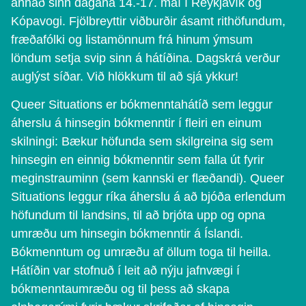
annað sinn dagana 14.-17. maí í Reykjavík og
Kópavogi. Fjölbreyttir viðburðir ásamt rithöfundum,
fræðafólki og listamönnum frá hinum ýmsum
löndum setja svip sinn á hátíðina. Dagskrá verður
auglýst síðar. Við hlökkum til að sjá ykkur!
Queer Situations er bókmenntahátíð sem leggur
áherslu á hinsegin bókmenntir í fleiri en einum
skilningi: Bækur höfunda sem skilgreina sig sem
hinsegin en einnig bókmenntir sem falla út fyrir
meginstrauminn (sem kannski er flæðandi). Queer
Situations leggur ríka áherslu á að bjóða erlendum
höfundum til landsins, til að brjóta upp og opna
umræðu um hinsegin bókmenntir á Íslandi.
Bókmenntum og umræðu af öllum toga til heilla.
Hátíðin var stofnuð í leit að nýju jafnvægi í
bókmenntaumræðu og til þess að skapa