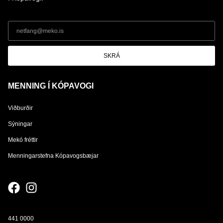
SKRÁ
MENNING Í KÓPAVOGI
Viðburðir
Sýningar
Mekó fréttir
Menningarstefna Kópavogsbæjar
441 0000