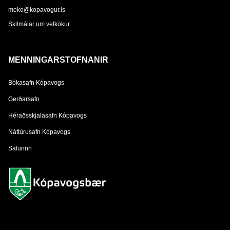
meko@kopavogur.is
Skilmálar um vefkökur
MENNINGARSTOFNANIR
Bókasafn Kópavogs
Gerðarsafn
Héraðsskjalasafn Kópavogs
Náttúrusafn Kópavogs
Salurinn