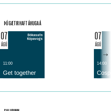
ÞÚ GÆTIR HAFT ÁHUGA Á
07
07
Bókasafn
Kópavogs
ÁGÚ
ÁGÚ
11:00
14:00
Get together
Cospl