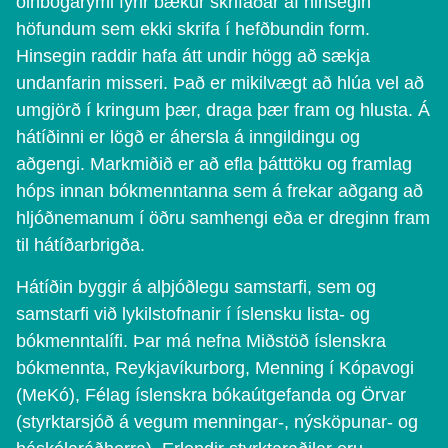
olnbogarými fyrir bækur skrifaðar af hinsegin
höfundum sem ekki skrifa í hefðbundin form.
Hinsegin raddir hafa átt undir högg að sækja
undanfarin misseri. Það er mikilvægt að hlúa vel að
umgjörð í kringum þær, draga þær fram og hlusta. Á
hátíðinni er lögð er áhersla á inngildingu og
aðgengi. Markmiðið er að efla þátttöku og framlag
hóps innan bókmenntanna sem á frekar aðgang að
hljóðnemanum í öðru samhengi eða er dreginn fram
til hátíðarbrigða.
Hátíðin byggir á alþjóðlegu samstarfi, sem og
samstarfi við lykilstofnanir í íslensku lista- og
bókmenntalífi. Þar má nefna Miðstöð íslenskra
bókmennta, Reykjavíkurborg, Menning í Kópavogi
(MeKó), Félag íslenskra bókaútgefanda og Örvar
(styrktarsjóð á vegum menningar-, nýsköpunar- og