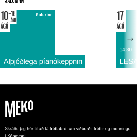
SALURINN
10
17
16
Salurinn
ÁGÚ
ÁGÚ
ÁGÚ
14:30
Alþjóðlega píanókeppnin
LESA
Skráðu þig hér til að fá fréttabréf um viðburði, fréttir og menningu
í Kópavogi.