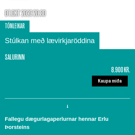
07.OKT 2023 20:30
TÓNLEIKAR
Stúlkan með lævirkjaröddina
SALURINN
8.900 KR.
Kaupa miða
Fallegu dægurlagaperlurnar hennar Erlu
Þorsteins