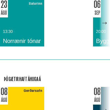
23
06
Salurinn
ÁGÚ
SEP
13:30
20:00
Norrænir tónar
Byggj
ÞÚ GÆTIR HAFT ÁHUGA Á
08
08
Gerðarsafn
ÁGÚ
ÁGÚ