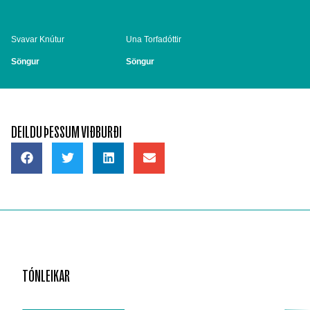
Svavar Knútur
Una Torfadóttir
Söngur
Söngur
DEILDU ÞESSUM VIÐBURÐI
TÓNLEIKAR