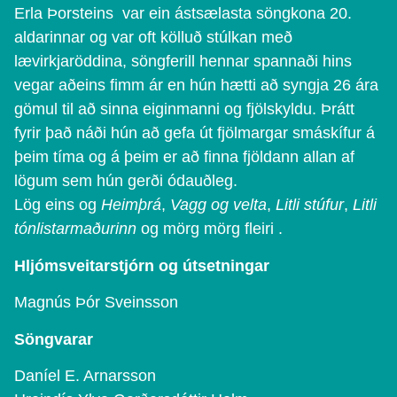
Erla Þorsteins var ein ástsælasta söngkona 20.
aldarinnar og var oft kölluð stúlkan með
lævirkjaröddina, söngferill hennar spannaði hins
vegar aðeins fimm ár en hún hætti að syngja 26 ára
gömul til að sinna eiginmanni og fjölskyldu. Þrátt
fyrir það náði hún að gefa út fjölmargar smáskífur á
þeim tíma og á þeim er að finna fjöldann allan af
lögum sem hún gerði ódauðleg.
Lög eins og
Heimþrá
,
Vagg og velta
,
Litli stúfur
,
Litli
tónlistarmaðurinn
og mörg mörg fleiri .
Hljómsveitarstjórn og útsetningar
Magnús Þór Sveinsson
Söngvarar
Daníel E. Arnarsson