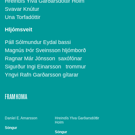
Hreindís Ylva Garðarsdóttir Holm
Svavar Knútur
Una Torfadóttir
Hljómsveit
Páll Sólmundur Eydal bassi
Magnús Þór Sveinsson hljómborð
Ragnar Már Jónsson saxófónar
Sigurður Ingi Einarsson trommur
Yngvi Rafn Garðarsson gítarar
FRAM KOMA
Daníel E. Arnarsson
Hreindís Ylva Garðarsdóttir
Holm
Söngur
Söngur