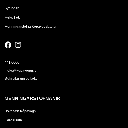
Sýningar
Mekó fréttir
Menningarstefna Kópavogsbæjar
441 0000
meko@kopavogur.is
Skilmálar um vefkökur
MENNINGARSTOFNANIR
Bókasafn Kópavogs
Gerðarsafn