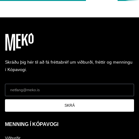
Skráðu þig hér til að fá fréttabréf um viðburði, fréttir og menningu
í Kópavogi.
SKRÁ
MENNING Í KÓPAVOGI
Viðburðir