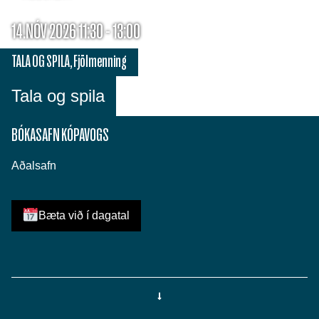
14.NÓV 2026 11:30 - 13:00
TALA OG SPILA
,
Fjölmenning
Tala og spila
BÓKASAFN KÓPAVOGS
Aðalsafn
Bæta við í dagatal