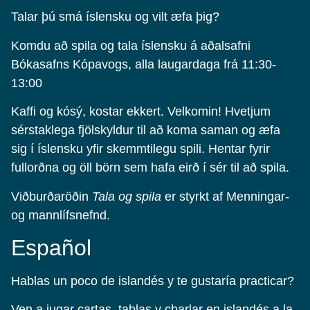
Talar þú smá íslensku og vilt æfa þig?
Komdu að spila og tala íslensku á aðalsafni
Bókasafns Kópavogs, alla laugardaga frá 11:30-
13:00
Kaffi og kósý, kostar ekkert. Velkomin! Hvetjum
sérstaklega fjölskyldur til að koma saman og æfa
sig í íslensku yfir skemmtilegu spili. Hentar fyrir
fullorðna og öll börn sem hafa eirð í sér til að spila.
Viðburðaröðin
Tala og spila
er styrkt af Menningar-
og mannlífsnefnd.
Español
Hablas un poco de islandés y te gustaría practicar?
Ven a jugar cartas, tablas y charlar en islandés a la