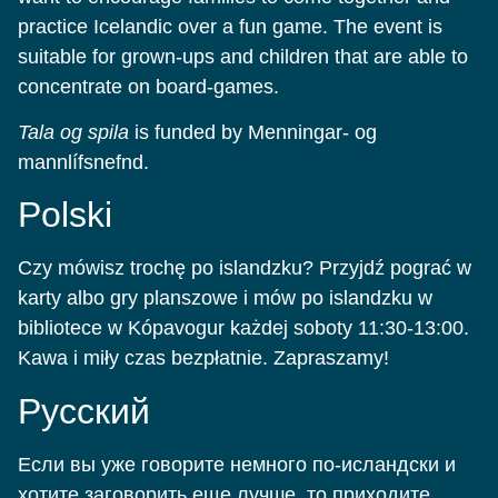
practice Icelandic over a fun game. The event is
suitable for grown-ups and children that are able to
concentrate on board-games.
Tala og spila
is funded by Menningar- og
mannlífsnefnd.
Polski
Czy mówisz trochę po islandzku? Przyjdź pograć w
karty albo gry planszowe i mów po islandzku w
bibliotece w Kópavogur każdej soboty 11:30-13:00.
Kawa i miły czas bezpłatnie. Zapraszamy!
Pусский
Если вы уже говорите немного по-исландски и
хотите заговорить еще лучше, то приходите