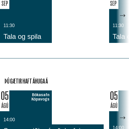
SEP
SEP
11:30
11:30
Tala og spila
Tala 
ÞÚ GÆTIR HAFT ÁHUGA Á
05
05
Bókasafn
Kópavogs
ÁGÚ
ÁGÚ
14:00
14:00