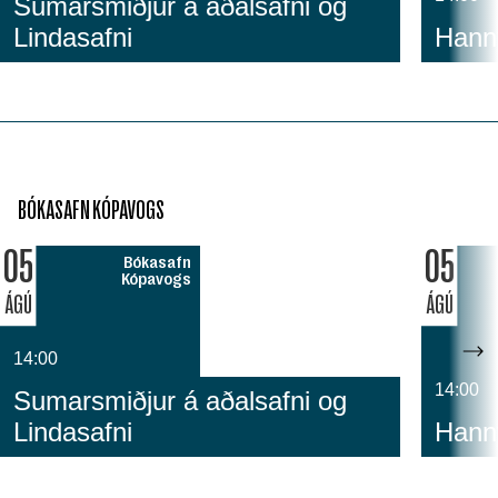
Sumarsmiðjur á aðalsafni og
Lindasafni
Hanny
BÓKASAFN KÓPAVOGS
05
05
Bókasafn
Kópavogs
ÁGÚ
ÁGÚ
14:00
14:00
Sumarsmiðjur á aðalsafni og
Lindasafni
Hanny