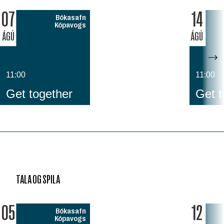
07
14
Bókasafn
Kópavogs
ÁGÚ
ÁGÚ
11:00
11:00
Get together
Get t
TALA OG SPILA
05
12
Bókasafn
Kópavogs