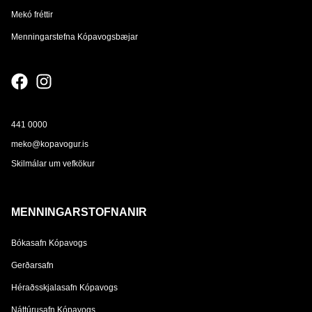
Mekó fréttir
Menningarstefna Kópavogsbæjar
441 0000
meko@kopavogur.is
Skilmálar um vefkökur
MENNINGARSTOFNANIR
Bókasafn Kópavogs
Gerðarsafn
Héraðsskjalasafn Kópavogs
Náttúrusafn Kópavogs