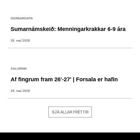
GERÐARSAFN
Sumarnámskeið: Menningarkrakkar 6-9 ára
26. maí 2026
SALURINN
Af fingrum fram 26′-27′ | Forsala er hafin
26. maí 2026
SJÁ ALLAR FRÉTTIR