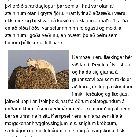
því orðið strandaglópur, þar sem all hátt var ofan af
steininum ofan í grýtta fjöru. Þrátt fyrir að aðstæður væru
ekki eins og best væri á kosið og ekki um annað að ræða
en að bíða flóðs, var selurinn hinn rólegasti og mókti á
steininum í góða veðrinu, en hvæsti þó að þeim sem
honum þótti koma full nærri.
Kampselir eru flækingar hér
við land. Þeir lifa í N- Íshafi
og halda sig gjarna á
grunnsævi þar sem rekís er
að finna, en leggja stundum
í mikil ferðalög og flækjast
jafnvel upp í ár. Þeir þekkjast frá öðrum selategundum á
gríðarmiklum ljósum veiðihárum eða „kömpum“ og af þeim
ber selurinn nafn sitt. Kampselir eru einfarar sem lifa á
margskonar hryggleysingjum, s.s. sniglum kröbbum,
sæbjúgum og möttuldýrum, en einnig á margskonar fiski