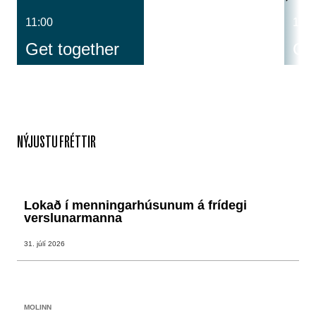
11:00
14:0
Get together
Cos
NÝJUSTU FRÉTTIR
Lokað í menningarhúsunum á frídegi
verslunarmanna
31. júlí 2026
MOLINN