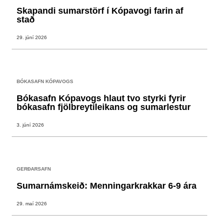
Skapandi sumarstörf í Kópavogi farin af
stað
29. júní 2026
BÓKASAFN KÓPAVOGS
Bókasafn Kópavogs hlaut tvo styrki fyrir
bókasafn fjölbreytileikans og sumarlestur
3. júní 2026
GERÐARSAFN
Sumarnámskeið: Menningarkrakkar 6-9 ára
29. maí 2026