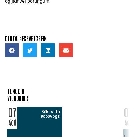
og jafnvel þörungum.
DEILDU ÞESSARI GREIN
TENGDIR
VIÐBURÐIR
07
07
Bókasafn
Kópavogs
ÁGÚ
ÁGÚ