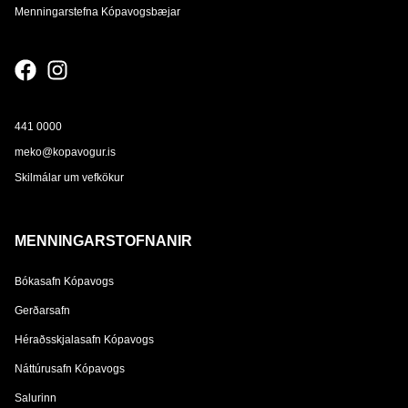
Menningarstefna Kópavogsbæjar
441 0000
meko@kopavogur.is
Skilmálar um vefkökur
MENNINGARSTOFNANIR
Bókasafn Kópavogs
Gerðarsafn
Héraðsskjalasafn Kópavogs
Náttúrusafn Kópavogs
Salurinn