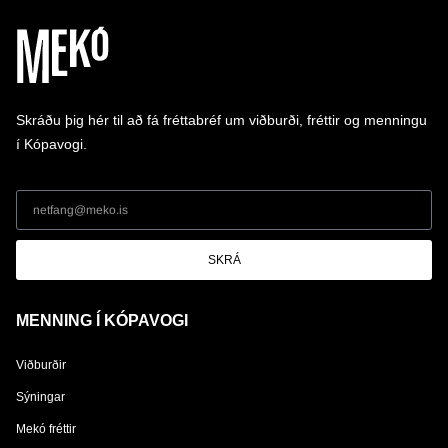
Skráðu þig hér til að fá fréttabréf um viðburði, fréttir og menningu
í Kópavogi.
SKRÁ
MENNING Í KÓPAVOGI
Viðburðir
Sýningar
Mekó fréttir