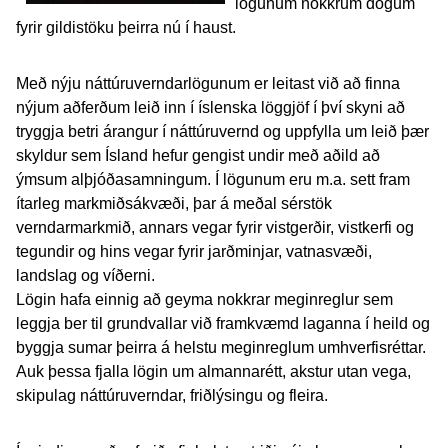
lögunum nokkrum dögum
fyrir gildistöku þeirra nú í haust.
Með nýju náttúruverndarlögunum er leitast við að finna
nýjum aðferðum leið inn í íslenska löggjöf í því skyni að
tryggja betri árangur í náttúruvernd og uppfylla um leið þær
skyldur sem Ísland hefur gengist undir með aðild að
ýmsum alþjóðasamningum. Í lögunum eru m.a. sett fram
ítarleg markmiðsákvæði, þar á meðal sérstök
verndarmarkmið, annars vegar fyrir vistgerðir, vistkerfi og
tegundir og hins vegar fyrir jarðminjar, vatnasvæði,
landslag og víðerni.
Lögin hafa einnig að geyma nokkrar meginreglur sem
leggja ber til grundvallar við framkvæmd laganna í heild og
byggja sumar þeirra á helstu meginreglum umhverfisréttar.
Auk þessa fjalla lögin um almannarétt, akstur utan vega,
skipulag náttúruverndar, friðlýsingu og fleira.