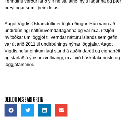
Í erindinu verður farið yfir helstu atriði nýju laganna og þær
breytingar sem í þeim felast.
Aagot Vigdís Óskarsdóttir er lögfræðingur. Hún vann að
undirbúningi náttúruverndarlaganna og var m.a. ritstjóri
hvítbókar um löggjöf til verndar náttúru Íslands sem gefin
var út árið 2011 til undirbúnings nýrrar löggjafar. Aagot
Vigdís hefur einkum lagt stund á auðlindarétt og eignarrétt
og starfað á ýmsum vettvangi, m.a. við háskólakennslu og
löggjafarsmíði.
DEILDU ÞESSARI GREIN