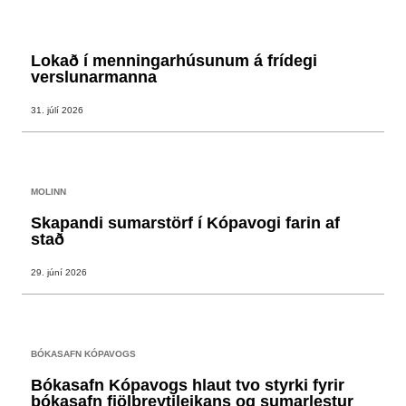
Lokað í menningarhúsunum á frídegi
verslunarmanna
31. júlí 2026
MOLINN
Skapandi sumarstörf í Kópavogi farin af
stað
29. júní 2026
BÓKASAFN KÓPAVOGS
Bókasafn Kópavogs hlaut tvo styrki fyrir
bókasafn fjölbreytileikans og sumarlestur