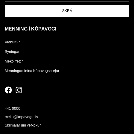
SKRÁ
MENNING Í KÓPAVOGI
Viðburðir
Sýningar
Mekó fréttir
Menningarstefna Kópavogsbæjar
441 0000
meko@kopavogur.is
Skilmálar um vefkökur