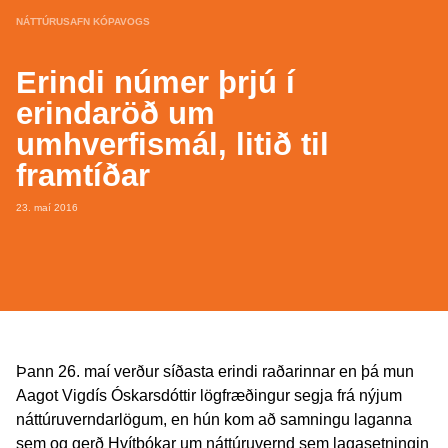
NÁTTÚRUSAFN KÓPAVOGS
Erindi númer þrjú í
erindaröð um
umhverfismál, litið til
framtíðar
23. maí 2016
Þann 26. maí verður síðasta erindi raðarinnar en þá mun
Aagot Vigdís Óskarsdóttir lögfræðingur segja frá nýjum
náttúruverndarlögum, en hún kom að samningu laganna
sem og gerð Hvítbókar um náttúruvernd sem lagasetningin