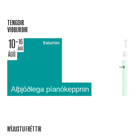
TENGDIR
VIÐBURÐIR
10
11
16
Salurinn
ÁGÚ
ÁGÚ
ÁGÚ
18:0
Alþjóðlega píanókeppnin
Su
NÝJUSTU FRÉTTIR