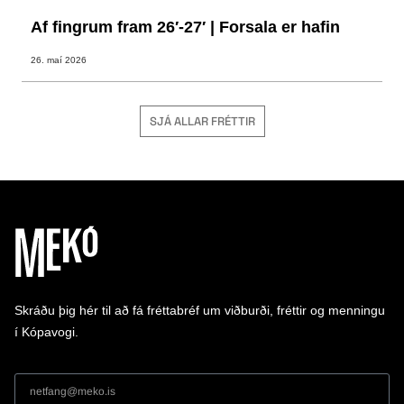
Af fingrum fram 26′-27′ | Forsala er hafin
26. maí 2026
SJÁ ALLAR FRÉTTIR
Skráðu þig hér til að fá fréttabréf um viðburði, fréttir og menningu
í Kópavogi.