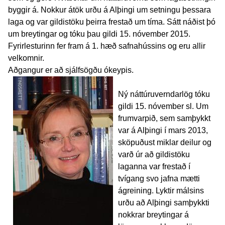
byggir á. Nokkur átök urðu á Alþingi um setningu þessara
laga og var gildistöku þeirra frestað um tíma. Sátt náðist þó
um breytingar og tóku þau gildi 15. nóvember 2015.
Fyrirlesturinn fer fram á 1. hæð safnahússins og eru allir
velkomnir.
Aðgangur er að sjálfsögðu ókeypis.
Ný náttúruverndarlög tóku
gildi 15. nóvember sl. Um
frumvarpið, sem samþykkt
var á Alþingi í mars 2013,
sköpuðust miklar deilur og
varð úr að gildistöku
laganna var frestað í
tvígang svo jafna mætti
ágreining. Lyktir málsins
urðu að Alþingi samþykkti
nokkrar breytingar á