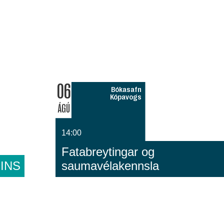
06
Bókasafn
Kópavogs
ÁGÚ
14:00
Fatabreytingar og
INS
saumavélakennsla