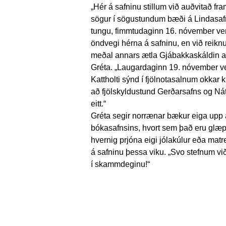
„Hér á safninu stillum við auðvitað fr
sögur í sögustundum bæði á Lindasafni
tungu, fimmtudaginn 16. nóvember verð
öndvegi hérna á safninu, en við reikn
meðal annars ætla Gjábakkaskáldin að 
Gréta. „Laugardaginn 19. nóvember ve
Kattholti sýnd í fjölnotasalnum okkar 
að fjölskyldustund Gerðarsafns og Nát
eitt.“
Gréta segir norrænar bækur eiga upp 
bókasafnsins, hvort sem það eru glæ
hvernig prjóna eigi jólakúlur eða matrei
á safninu þessa viku. „Svo stefnum vi
í skammdeginu!“