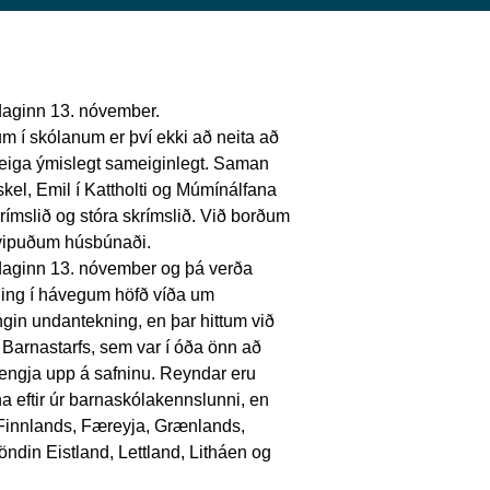
aginn 13. nóvember.
m í skólanum er því ekki að neita að
 eiga ýmislegt sameiginlegt. Saman
kel, Emil í Kattholti og Múmínálfana
mslið og stóra skrímslið. Við borðum
svipuðum húsbúnaði.
aginn 13. nóvember og þá verða
ing í hávegum höfð víða um
in undantekning, en þar hittum við
a Barnastarfs, sem var í óða önn að
hengja upp á safninu. Reyndar eru
una eftir úr barnaskólakennslunni, en
Finnlands, Færeyja, Grænlands,
öndin Eistland, Lettland, Litháen og