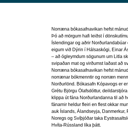
Norræna bókasafnavikan hefst mánud
Þó að mörgum hafi leiðst í dönskutímu
Íslendingar og aðrir Norðurlandabúar
eigum við Dýrin í Hálsaskógi, Einar Ás
– að ógleymdum sögunum um Litla skrí
svipaðan mat og virðumst laðast að 
Norræna bókasafnavikan hefst mánud
norrænar bókmenntir og norræn menn
Norðurlönd. Bókasafn Kópavogs er eng
Grétu Björgu Ólafsdóttur, deildarstjór
klippa út fána Norðurlandanna til að 
fánarnir heldur fleiri en flest okkar m
auk Íslands, Álandseyja, Danmerkur, 
Noregs og Svíþjóðar taka Eystrasaltsl
Hvíta-Rússland líka þátt.