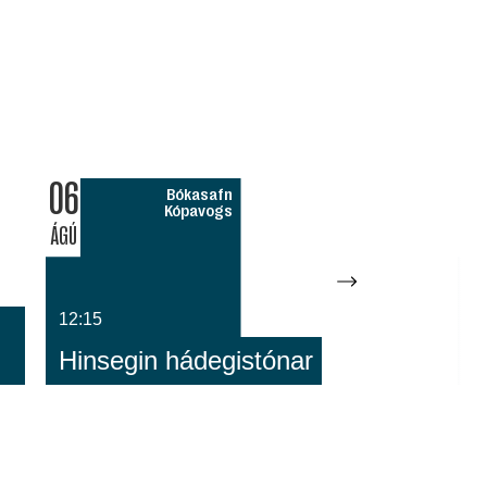
06
0
Bókasafn
Kópavogs
ÁGÚ
ÁG
12:15
1
Hinsegin hádegistónar
D