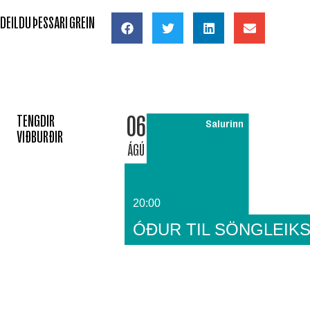
DEILDU ÞESSARI GREIN
06
TENGDIR
Salurinn
VIÐBURÐIR
ÁGÚ
20:00
ÓÐUR TIL SÖNGLEIKS