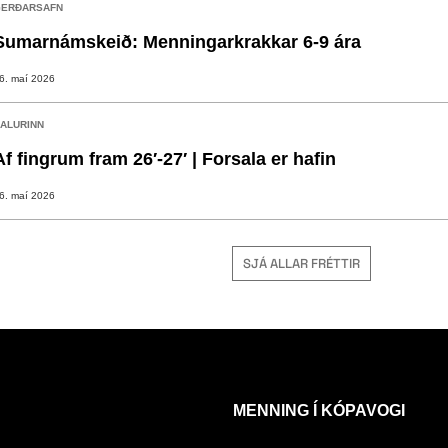
ERÐARSAFN
Sumarnámskeið: Menningarkrakkar 6-9 ára
6. maí 2026
ALURINN
Af fingrum fram 26′-27′ | Forsala er hafin
6. maí 2026
SJÁ ALLAR FRÉTTIR
MENNING Í KÓPAVOGI