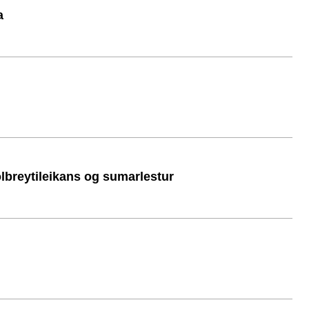
a
ölbreytileikans og sumarlestur