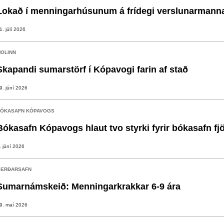
Lokað í menningarhúsunum á frídegi verslunarmann
1. júlí 2026
OLINN
Skapandi sumarstörf í Kópavogi farin af stað
9. júní 2026
ÓKASAFN KÓPAVOGS
Bókasafn Kópavogs hlaut tvo styrki fyrir bókasafn fj
. júní 2026
ERÐARSAFN
Sumarnámskeið: Menningarkrakkar 6-9 ára
9. maí 2026