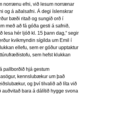
am norrænu efni, við lesum norrænar
 og á aðalsafni. Á degi íslenskrar
ur bæði ritað og sungið orð í
um með að fá góða gesti á safnið,
lesa hér ljóð kl. 15 þann dag,“ segir
rður kvikmyndin sígilda um Emil í
klukkan ellefu, sem er góður upptaktur
túrufræðistofu, sem hefst klukkan
á pallborðið hjá gestum
pasögur, kennslubækur um það
ðslubækur, og því tilvalið að líta við
ð auðvitað bara á dálítið hygge svona