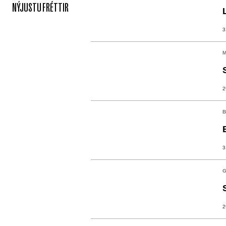
NÝJUSTU FRÉTTIR
3
M
2
B
3
G
2