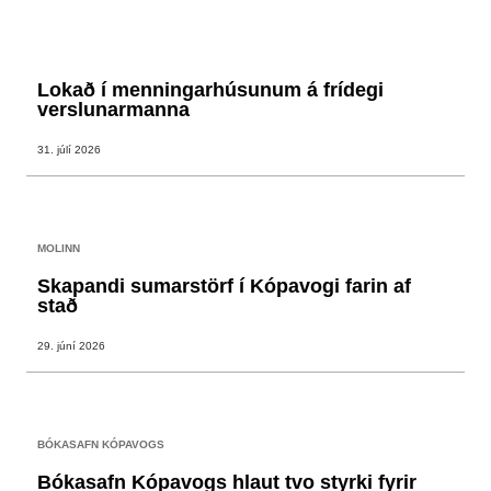
Lokað í menningarhúsunum á frídegi
verslunarmanna
31. júlí 2026
MOLINN
Skapandi sumarstörf í Kópavogi farin af
stað
29. júní 2026
BÓKASAFN KÓPAVOGS
Bókasafn Kópavogs hlaut tvo styrki fyrir