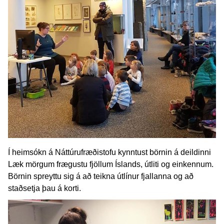
Í heimsókn á Náttúrufræðistofu kynntust börnin á deildinni
Læk mörgum frægustu fjöllum Íslands, útliti og einkennum.
Börnin spreyttu sig á að teikna útlínur fjallanna og að
staðsetja þau á korti.