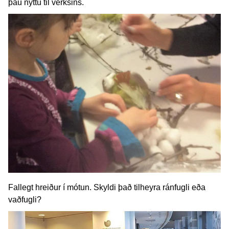
þau nýttu til verksins.
Fallegt hreiður í mótun. Skyldi það tilheyra ránfugli eða
vaðfugli?