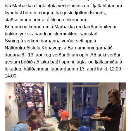
hjá Marbakka í fuglahluta verkefnisins en í fjallahlutanum
kynntust börnin mörgum frægustu fjöllum Íslands,
staðsetningu þeirra, útliti og einkennum.
Börnum og kennurum á Marbakka eru færðar innilegar
þakkir fyrir skapandi og skemmtilegt samstarf!
Sýning á verkum barnanna verður sett upp á
Náttúrufræðistofu Kópavogs á Barnamenningarhátíð
dagana 8.–13. apríl og verður öllum opin. Að auki verður
gestum boðið að taka þátt í opinni fugla- og fjallasmiðju á
lokadegi hátíðarinnar, laugardaginn 13. apríl frá kl. 12:00–
14:00.