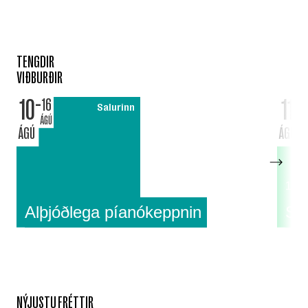
TENGDIR
VIÐBURÐIR
10
11
16
Salurinn
ÁGÚ
ÁGÚ
ÁGÚ
18:0
Alþjóðlega píanókeppnin
Su
NÝJUSTU FRÉTTIR