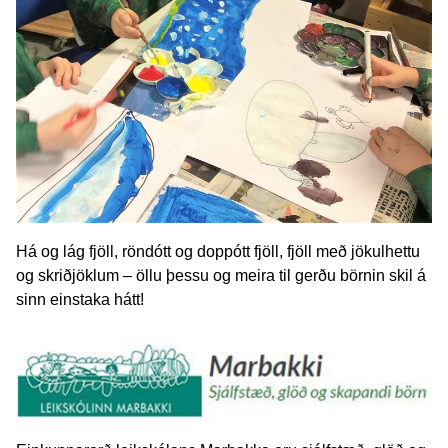
Há og lág fjöll, röndótt og doppótt fjöll, fjöll með jökulhettu
og skriðjöklum – öllu þessu og meira til gerðu börnin skil á
sinn einstaka hátt!