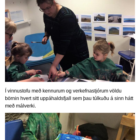
Í vinnustofu með kennurum og verkefnastjórum völdu
börnin hvert sitt uppáhaldsfjall sem þau túlkuðu á sinn hátt
með málverki.