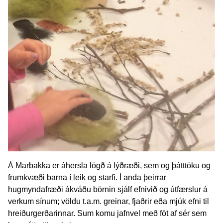
Á Marbakka er áhersla lögð á lýðræði, sem og þátttöku og
frumkvæði barna í leik og starfi. Í anda þeirrar
hugmyndafræði ákváðu börnin sjálf efnivið og útfærslur á
verkum sínum; völdu t.a.m. greinar, fjaðrir eða mjúk efni til
hreiðurgerðarinnar. Sum komu jafnvel með föt af sér sem