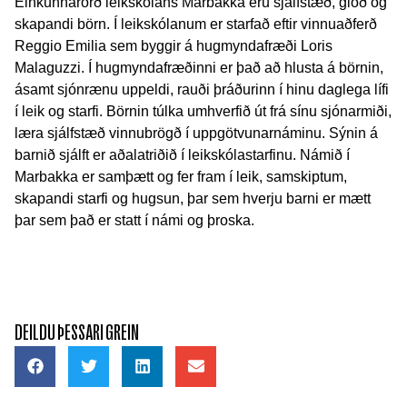
Einkunnarorð leikskólans Marbakka eru sjálfstæð, glöð og
skapandi börn. Í leikskólanum er starfað eftir vinnuaðferð
Reggio Emilia sem byggir á hugmyndafræði Loris
Malaguzzi. Í hugmyndafræðinni er það að hlusta á börnin,
ásamt sjónrænu uppeldi, rauði þráðurinn í hinu daglega lífi
í leik og starfi. Börnin túlka umhverfið út frá sínu sjónarmiði,
læra sjálfstæð vinnubrögð í uppgötvunarnáminu. Sýnin á
barnið sjálft er aðalatriðið í leikskólastarfinu. Námið í
Marbakka er samþætt og fer fram í leik, samskiptum,
skapandi starfi og hugsun, þar sem hverju barni er mætt
þar sem það er statt í námi og þroska.
DEILDU ÞESSARI GREIN