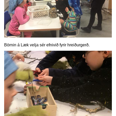
Börnin á Læk velja sér efnivið fyrir hreiðurgerð.