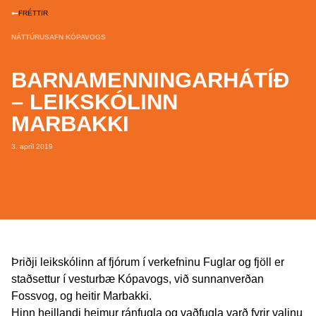
FRÉTTIR
NÁTTÚRUSAFN KÓPAVOGS
BARNAMENNINGARHÁTÍÐ
– LEIKSKÓLINN
MARBAKKI
3. apríl 2019
Þriðji leikskólinn af fjórum í verkefninu Fuglar og fjöll er
staðsettur í vesturbæ Kópavogs, við sunnanverðan
Fossvog, og heitir Marbakki.
Hinn heillandi heimur ránfugla og vaðfugla varð fyrir valinu