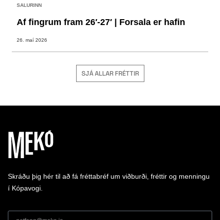
SALURINN
Af fingrum fram 26′-27′ | Forsala er hafin
26. maí 2026
SJÁ ALLAR FRÉTTIR
Skráðu þig hér til að fá fréttabréf um viðburði, fréttir og menningu
í Kópavogi.