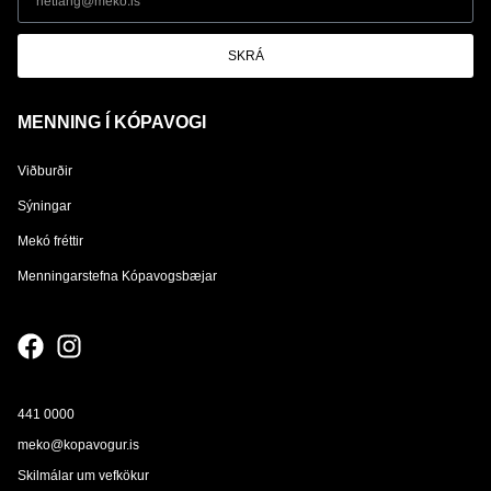
SKRÁ
MENNING Í KÓPAVOGI
Viðburðir
Sýningar
Mekó fréttir
Menningarstefna Kópavogsbæjar
441 0000
meko@kopavogur.is
Skilmálar um vefkökur