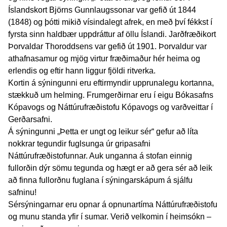
Íslandskort Björns Gunnlaugssonar var gefið út 1844
(1848) og þótti mikið vísindalegt afrek, en með því fékkst í
fyrsta sinn haldbær uppdráttur af öllu Íslandi. Jarðfræðikort
Þorvaldar Thoroddsens var gefið út 1901. Þorvaldur var
athafnasamur og mjög virtur fræðimaður hér heima og
erlendis og eftir hann liggur fjöldi ritverka.
Kortin á sýningunni eru eftirmyndir upprunalegu kortanna,
stækkuð um helming. Frumgerðirnar eru í eigu Bókasafns
Kópavogs og Náttúrufræðistofu Kópavogs og varðveittar í
Gerðarsafni.
Á sýningunni „Þetta er ungt og leikur sér“ gefur að líta
nokkrar tegundir fuglsunga úr gripasafni
Náttúrufræðistofunnar. Auk unganna á stofan einnig
fullorðin dýr sömu tegunda og hægt er að gera sér að leik
að finna fullorðnu fuglana í sýningarskápum á sjálfu
safninu!
Sérsýningarnar eru opnar á opnunartíma Náttúrufræðistofu
og munu standa yfir í sumar. Verið velkomin í heimsókn –