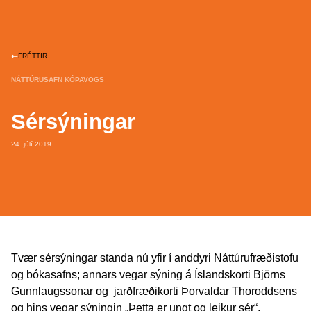
FRÉTTIR
NÁTTÚRUSAFN KÓPAVOGS
Sérsýningar
24. júlí 2019
Tvær sérsýningar standa nú yfir í anddyri Náttúrufræðistofu
og bókasafns; annars vegar sýning á Íslandskorti Björns
Gunnlaugssonar og jarðfræðikorti Þorvaldar Thoroddsens
og hins vegar sýningin „Þetta er ungt og leikur sér“.