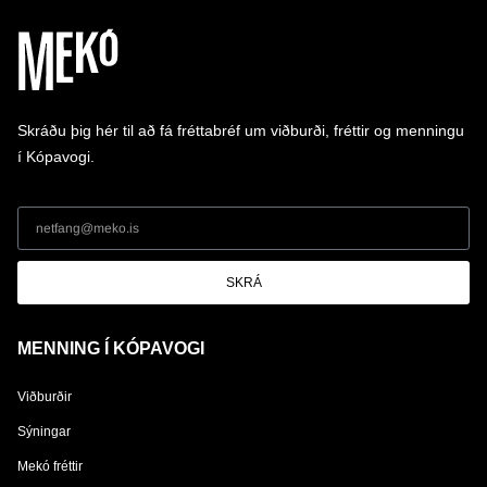
Skráðu þig hér til að fá fréttabréf um viðburði, fréttir og menningu
í Kópavogi.
SKRÁ
MENNING Í KÓPAVOGI
Viðburðir
Sýningar
Mekó fréttir