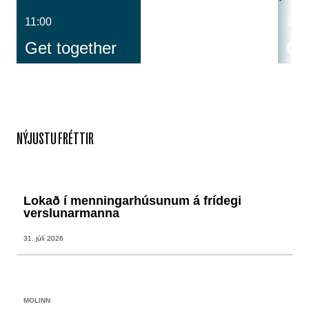
11:00
14:0
Get together
Cos
NÝJUSTU FRÉTTIR
Lokað í menningarhúsunum á frídegi
verslunarmanna
31. júlí 2026
MOLINN