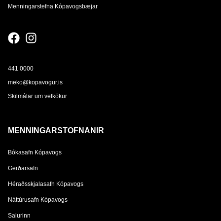
Menningarstefna Kópavogsbæjar
441 0000
meko@kopavogur.is
Skilmálar um vefkökur
MENNINGARSTOFNANIR
Bókasafn Kópavogs
Gerðarsafn
Héraðsskjalasafn Kópavogs
Náttúrusafn Kópavogs
Salurinn