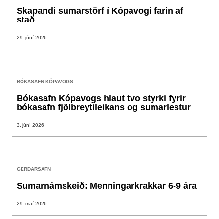
Skapandi sumarstörf í Kópavogi farin af
stað
29. júní 2026
BÓKASAFN KÓPAVOGS
Bókasafn Kópavogs hlaut tvo styrki fyrir
bókasafn fjölbreytileikans og sumarlestur
3. júní 2026
GERÐARSAFN
Sumarnámskeið: Menningarkrakkar 6-9 ára
29. maí 2026