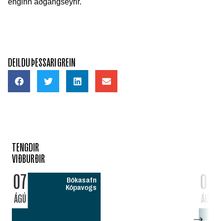
enginn aðgangseyrir.
DEILDU ÞESSARI GREIN
TENGDIR
VIÐBURÐIR
07
07
Bókasafn
Kópavogs
ÁGÚ
ÁGÚ