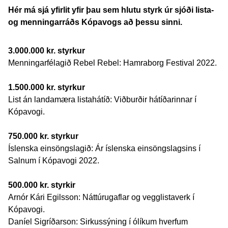
Hér má sjá yfirlit yfir þau sem hlutu styrk úr sjóði lista-
og menningarráðs Kópavogs að þessu sinni.
3.000.000 kr. styrkur
Menningarfélagið Rebel Rebel: Hamraborg Festival 2022.
1.500.000 kr. styrkur
List án landamæra listahátíð: Viðburðir hátíðarinnar í
Kópavogi.
750.000 kr. styrkur
Íslenska einsöngslagið: Ár íslenska einsöngslagsins í
Salnum í Kópavogi 2022.
500.000 kr. styrk
ir
Arnór Kári Egilsson: Náttúrugaflar og vegglistaverk í
Kópavogi.
Daníel Sigríðarson: Sirkussýning í ólíkum hverfum