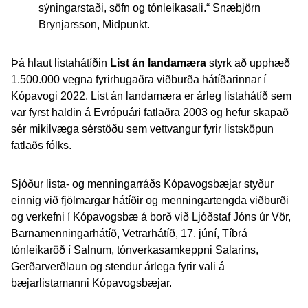
sýningarstaði, söfn og tónleikasali.“ Snæbjörn
Brynjarsson, Midpunkt.
Þá hlaut listahátíðin
List án landamæra
styrk að upphæð
1.500.000 vegna fyrirhugaðra viðburða hátíðarinnar í
Kópavogi 2022. List án landamæra er árleg listahátíð sem
var fyrst haldin á Evrópuári fatlaðra 2003 og hefur skapað
sér mikilvæga sérstöðu sem vettvangur fyrir listsköpun
fatlaðs fólks.
Sjóður lista- og menningarráðs Kópavogsbæjar styður
einnig við fjölmargar hátíðir og menningartengda viðburði
og verkefni í Kópavogsbæ á borð við Ljóðstaf Jóns úr Vör,
Barnamenningarhátíð, Vetrarhátíð, 17. júní, Tíbrá
tónleikaröð í Salnum, tónverkasamkeppni Salarins,
Gerðarverðlaun og stendur árlega fyrir vali á
bæjarlistamanni Kópavogsbæjar.