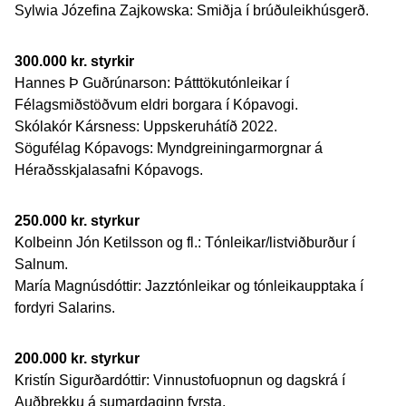
Sylwia Józefina Zajkowska: Smiðja í brúðuleikhúsgerð.
300.000 kr. styrkir
Hannes Þ Guðrúnarson: Þátttökutónleikar í
Félagsmiðstöðvum eldri borgara í Kópavogi.
Skólakór Kársness: Uppskeruhátíð 2022.
Sögufélag Kópavogs: Myndgreiningarmorgnar á
Héraðsskjalasafni Kópavogs.
250.000 kr. styrkur
Kolbeinn Jón Ketilsson og fl.: Tónleikar/listviðburður í
Salnum.
María Magnúsdóttir: Jazztónleikar og tónleikaupptaka í
fordyri Salarins.
200.000 kr. styrkur
Kristín Sigurðardóttir: Vinnustofuopnun og dagskrá í
Auðbrekku á sumardaginn fyrsta.