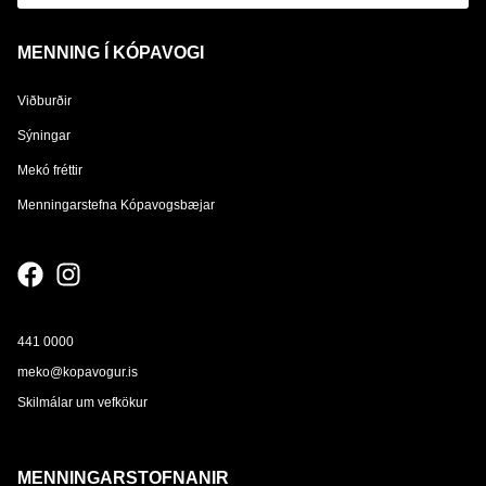
MENNING Í KÓPAVOGI
Viðburðir
Sýningar
Mekó fréttir
Menningarstefna Kópavogsbæjar
441 0000
meko@kopavogur.is
Skilmálar um vefkökur
MENNINGARSTOFNANIR