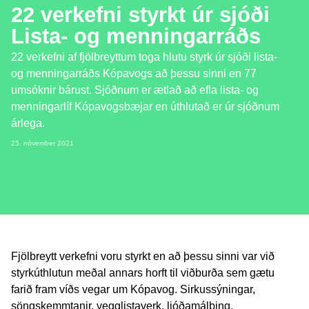
22 verkefni styrkt úr sjóði
Lista- og menningarráðs
22 verkefni af fjölbreyttum toga hlutu styrk úr sjóði lista-
og menningarráðs Kópavogs að þessu sinni en 77
umsóknir bárust. Sjóðnum er ætlað að efla lista- og
menningarlíf Kópavogsbæjar en úthlutað er úr sjóðnum
árlega.
25. nóvember 2021
Fjölbreytt verkefni voru styrkt en að þessu sinni var við
styrkúthlutun meðal annars horft til viðburða sem gætu
farið fram víðs vegar um Kópavog. Sirkussýningar,
söngskemmtanir, vegglistaverk, ljóðamálþing,