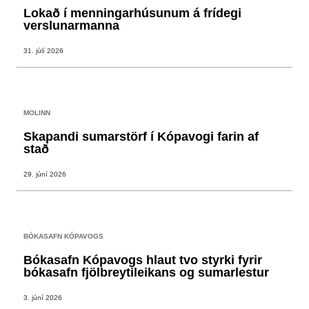
Lokað í menningarhúsunum á frídegi
verslunarmanna
31. júlí 2026
MOLINN
Skapandi sumarstörf í Kópavogi farin af
stað
29. júní 2026
BÓKASAFN KÓPAVOGS
Bókasafn Kópavogs hlaut tvo styrki fyrir
bókasafn fjölbreytileikans og sumarlestur
3. júní 2026