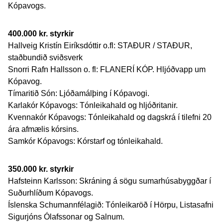
Kópavogs.
400.000 kr. styrkir
Hallveig Kristín Eiríksdóttir o.fl: STAÐUR / STAÐUR,
staðbundið sviðsverk
Snorri Rafn Hallsson o. fl: FLANERÍ KÓP. Hljóðvapp um
Kópavog.
Tímaritið Són: Ljóðamálþing í Kópavogi.
Karlakór Kópavogs: Tónleikahald og hljóðritanir.
Kvennakór Kópavogs: Tónleikahald og dagskrá í tilefni 20
ára afmælis kórsins.
Samkór Kópavogs: Kórstarf og tónleikahald.
350.000 kr. styrk
ir
Hafsteinn Karlsson: Skráning á sögu sumarhúsabyggðar í
Suðurhlíðum Kópavogs.
Íslenska Schumannfélagið: Tónleikaröð í Hörpu, Listasafni
Sigurjóns Ólafssonar og Salnum.