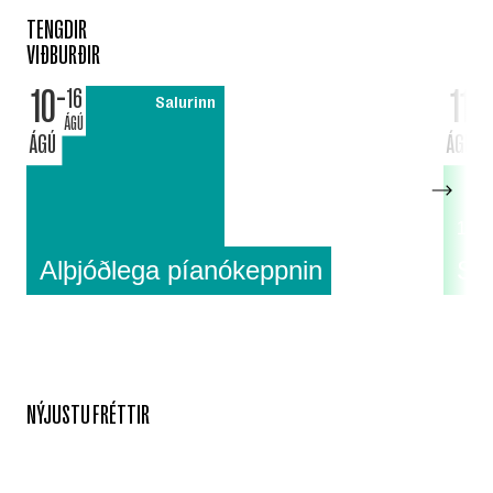
TENGDIR
VIÐBURÐIR
10
11
16
Salurinn
ÁGÚ
ÁGÚ
ÁGÚ
18:0
Alþjóðlega píanókeppnin
Su
NÝJUSTU FRÉTTIR