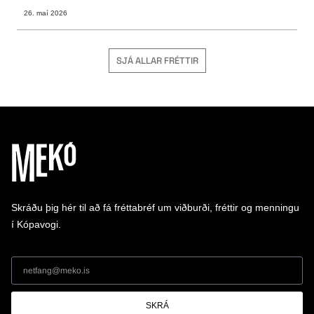
26. maí 2026
SJÁ ALLAR FRÉTTIR
Skráðu þig hér til að fá fréttabréf um viðburði, fréttir og menningu
í Kópavogi.
SKRÁ