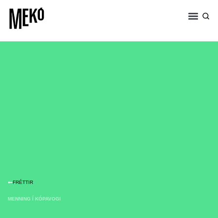
MENNING Í KÓPAV
FRÉTTIR
MENNING Í KÓPAVOGI