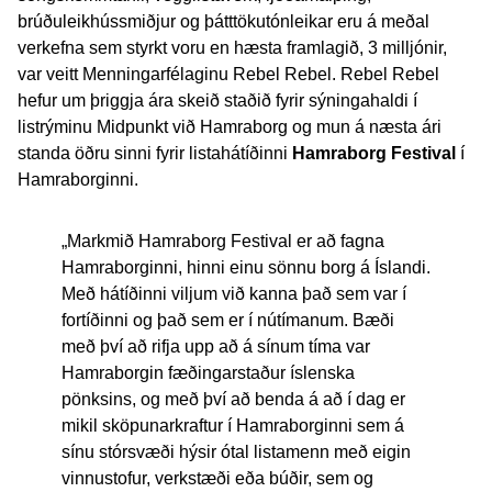
brúðuleikhússmiðjur og þátttökutónleikar eru á meðal
verkefna sem styrkt voru en hæsta framlagið, 3 milljónir,
var veitt Menningarfélaginu Rebel Rebel. Rebel Rebel
hefur um þriggja ára skeið staðið fyrir sýningahaldi í
listrýminu Midpunkt við Hamraborg og mun á næsta ári
standa öðru sinni fyrir listahátíðinni
Hamraborg Festival
í
Hamraborginni.
„Markmið Hamraborg Festival er að fagna
Hamraborginni, hinni einu sönnu borg á Íslandi.
Með hátíðinni viljum við kanna það sem var í
fortíðinni og það sem er í nútímanum. Bæði
með því að rifja upp að á sínum tíma var
Hamraborgin fæðingarstaður íslenska
pönksins, og með því að benda á að í dag er
mikil sköpunarkraftur í Hamraborginni sem á
sínu stórsvæði hýsir ótal listamenn með eigin
vinnustofur, verkstæði eða búðir, sem og