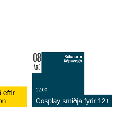
08
Bókasafn
Kópavogs
ÁGÚ
12:00
 eftir
on
Cosplay smiðja fyrir 12+