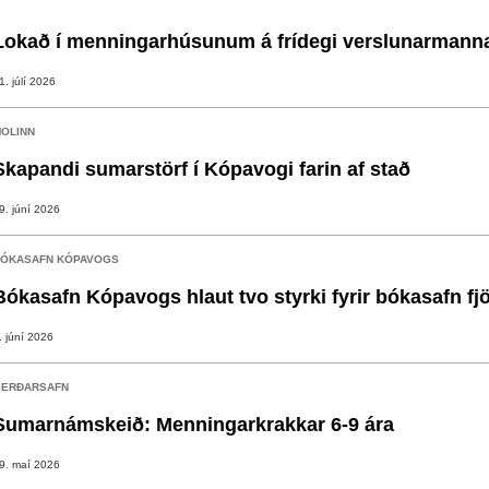
Lokað í menningarhúsunum á frídegi verslunarmann
1. júlí 2026
OLINN
Skapandi sumarstörf í Kópavogi farin af stað
9. júní 2026
ÓKASAFN KÓPAVOGS
Bókasafn Kópavogs hlaut tvo styrki fyrir bókasafn fj
. júní 2026
ERÐARSAFN
Sumarnámskeið: Menningarkrakkar 6-9 ára
9. maí 2026