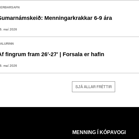
ERÐARSAFN
Sumarnámskeið: Menningarkrakkar 6-9 ára
6. maí 2026
ALURINN
Af fingrum fram 26′-27′ | Forsala er hafin
6. maí 2026
SJÁ ALLAR FRÉTTIR
MENNING Í KÓPAVOGI