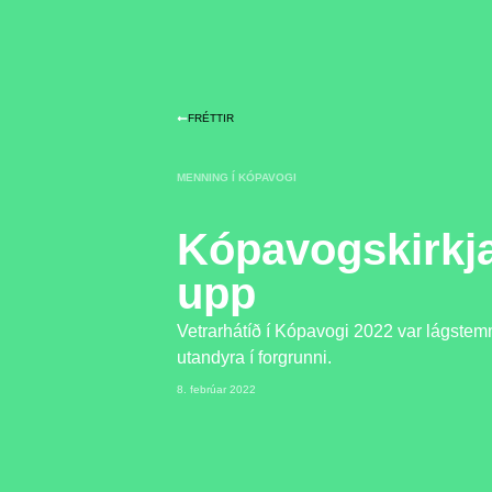
FRÉTTIR
MENNING Í KÓPAVOGI
Kópavogskirkja
upp
Vetrarhátíð í Kópavogi 2022 var lágstemm
utandyra í forgrunni.
8. febrúar 2022