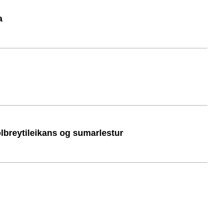
a
ölbreytileikans og sumarlestur