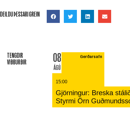
DEILDU ÞESSARI GREIN
08
TENGDIR
Gerðarsafn
VIÐBURÐIR
ÁGÚ
15:00
Gjörningur: Breska stálið
Styrmi Örn Guðmundss