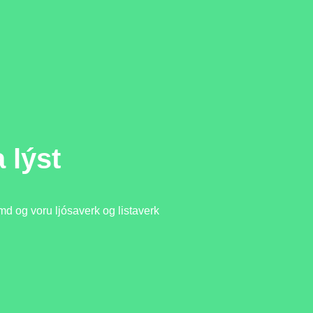
 lýst
d og voru ljósaverk og listaverk