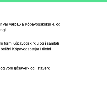
ur var varpað á Kópavogskirkju 4. og
vogi.
rir form Kópavogskirkju og í samtali
ð beiðni Kópavogsbæjar í tilefni
og voru ljósaverk og listaverk