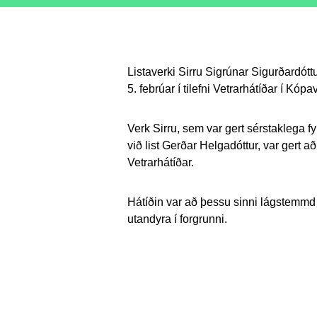
Listaverki Sirru Sigrúnar Sigurðardótt
5. febrúar í tilefni Vetrarhátíðar í Kópa
Verk Sirru, sem var gert sérstaklega fy
við list Gerðar Helgadóttur, var gert a
Vetrarhátíðar.
Hátíðin var að þessu sinni lágstemmd 
utandyra í forgrunni.