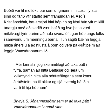
Boðið var til móttöku þar sem ungmennin hittust í fyrsta
sinn og farið yfir starfið sem framundan er. Ásdís
Kristjánsdóttir, bæjarstjóri hitti hópinn og lýsti hún yfir mikilli
ánægju með að starfið væri hafið og hve þetta væri
mikilvægt fyrir bæinn að hafa svona öflugan hóp ungs fólks
í samvinnu um menningu barna. Hún sagði bæinn leggja
mikla áherslu á að hlusta á börn og vera þakklát þeim að
leggja Vatnsdropanum lið.
,,Mér fannst mjög skemmtilegt að taka þátt í
fyrra, gaman að hitta Baltasar og læra um
kvikmyndir, hitta alla sérfræðingana sem komu
á ráðstefnuna til okkar og sjá hvernig hátíðin
varð til hjá hópnum”
Brynja S. Jóhannesdóttir sem er að taka þátt í
Vatnsdropanum í annað sinn