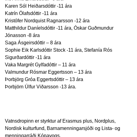
Karen Sól Heiðarsdóttir -11 ára
Katrín Ólafsdóttir -11 ára
Kristófer Nordquist Ragnarsson -12 ára
Matthildur Daníelsdóttir -11 ára, Óskar Guðmundur
Jónasson -8 ára
Saga Ásgeirsdóttir – 8 ára
Sophie Eik Karlsdóttir Stock -11 ára, Stefanía Rós
Sigurðardóttir -11 ára
Vaka Margrét Gylfadóttir – 11 ára
Valmundur Rósmar Eggertsson – 13 ára
Þorbjörg Gróa Eggertsdóttir – 13 ára
Þorbjörn Úlfur Viðarsson -13 ára.
Vatnsdropinn er styrktur af Erasmus plus, Nordplus,
Nordisk kulturfund, Barnamenningarsjóði og Lista- og
menningarráði Kópavogs.