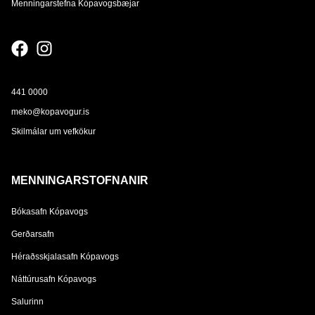
Menningarstefna Kópavogsbæjar
441 0000
meko@kopavogur.is
Skilmálar um vefkökur
MENNINGARSTOFNANIR
Bókasafn Kópavogs
Gerðarsafn
Héraðsskjalasafn Kópavogs
Náttúrusafn Kópavogs
Salurinn