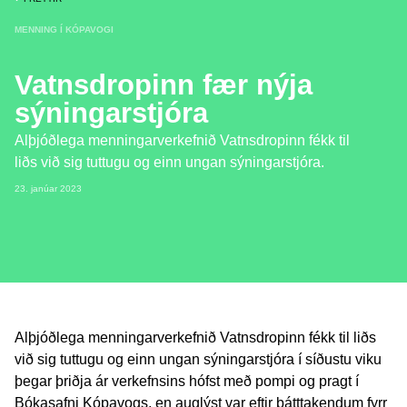
MENNING Í KÓPAVOGI
Vatnsdropinn fær nýja
sýningarstjóra
Alþjóðlega menningarverkefnið Vatnsdropinn fékk til
liðs við sig tuttugu og einn ungan sýningarstjóra.
23. janúar 2023
Alþjóðlega menningarverkefnið Vatnsdropinn fékk til liðs
við sig tuttugu og einn ungan sýningarstjóra í síðustu viku
þegar þriðja ár verkefnsins hófst með pompi og pragt í
Bókasafni Kópavogs, en auglýst var eftir þátttakendum fyrr