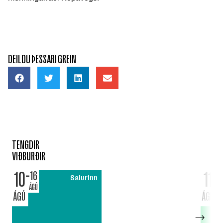
DEILDU ÞESSARI GREIN
TENGDIR
VIÐBURÐIR
10
11
16
Salurinn
ÁGÚ
ÁGÚ
ÁGÚ