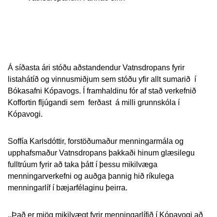
Á síðasta ári stóðu aðstandendur Vatnsdropans fyrir
listahátíð og vinnusmiðjum sem stóðu yfir allt sumarið í
Bókasafni Kópavogs. Í framhaldinu fór af stað verkefnið
Koffortin fljúgandi sem ferðast á milli grunnskóla í
Kópavogi.
Soffía Karlsdóttir, forstöðumaður menningarmála og
upphafsmaður Vatnsdropans þakkaði hinum glæsilegu
fulltrúum fyrir að taka þátt í þessu mikilvæga
menningarverkefni og auðga þannig hið ríkulega
menningarlíf í bæjarfélaginu þeirra.
,,Það er mjög mikilvægt fyrir menningarlífið í Kópavogi að