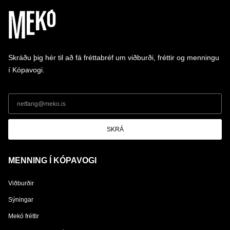
Skráðu þig hér til að fá fréttabréf um viðburði, fréttir og menningu
í Kópavogi.
SKRÁ
MENNING Í KÓPAVOGI
Viðburðir
Sýningar
Mekó fréttir