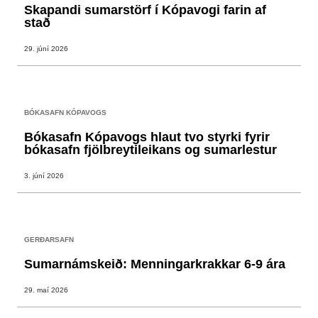
Skapandi sumarstörf í Kópavogi farin af
stað
29. júní 2026
BÓKASAFN KÓPAVOGS
Bókasafn Kópavogs hlaut tvo styrki fyrir
bókasafn fjölbreytileikans og sumarlestur
3. júní 2026
GERÐARSAFN
Sumarnámskeið: Menningarkrakkar 6-9 ára
29. maí 2026