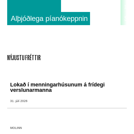
18:0
Alþjóðlega píanókeppnin
Su
NÝJUSTU FRÉTTIR
Lokað í menningarhúsunum á frídegi
verslunarmanna
31. júlí 2026
MOLINN