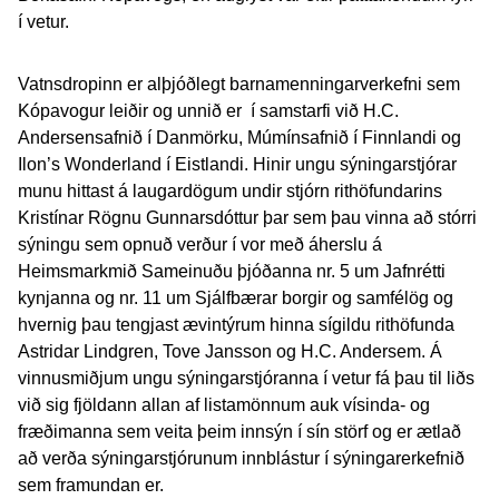
í vetur.
Vatnsdropinn er alþjóðlegt barnamenningarverkefni sem
Kópavogur leiðir og unnið er í samstarfi við H.C.
Andersensafnið í Danmörku, Múmínsafnið í Finnlandi og
Ilon’s Wonderland í Eistlandi. Hinir ungu sýningarstjórar
munu hittast á laugardögum undir stjórn rithöfundarins
Kristínar Rögnu Gunnarsdóttur þar sem þau vinna að stórri
sýningu sem opnuð verður í vor með áherslu á
Heimsmarkmið Sameinuðu þjóðanna nr. 5 um Jafnrétti
kynjanna og nr. 11 um Sjálfbærar borgir og samfélög og
hvernig þau tengjast ævintýrum hinna sígildu rithöfunda
Astridar Lindgren, Tove Jansson og H.C. Andersem. Á
vinnusmiðjum ungu sýningarstjóranna í vetur fá þau til liðs
við sig fjöldann allan af listamönnum auk vísinda- og
fræðimanna sem veita þeim innsýn í sín störf og er ætlað
að verða sýningarstjórunum innblástur í sýningarerkefnið
sem framundan er.