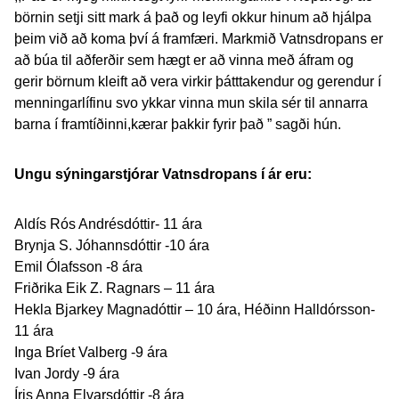
börnin setji sitt mark á það og leyfi okkur hinum að hjálpa
þeim við að koma því á framfæri. Markmið Vatnsdropans er
að búa til aðferðir sem hægt er að vinna með áfram og
gerir börnum kleift að vera virkir þátttakendur og gerendur í
menningarlífinu svo ykkar vinna mun skila sér til annarra
barna í framtíðinni,kærar þakkir fyrir það ” sagði hún.
Ungu sýningarstjórar Vatnsdropans í ár eru:
Aldís Rós Andrésdóttir- 11 ára
Brynja S. Jóhannsdóttir -10 ára
Emil Ólafsson -8 ára
Friðrika Eik Z. Ragnars – 11 ára
Hekla Bjarkey Magnadóttir – 10 ára, Héðinn Halldórsson-
11 ára
Inga Bríet Valberg -9 ára
Ivan Jordy -9 ára
Íris Anna Elvarsdóttir -8 ára