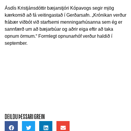
Ásdís Kristjánsdóttir bæjarstjóri Kópavogs segir mjög
kærkomið að fá veitingastað í Gerðarsafn. „Krónikan verður
frábær viðbót við starfsemi menningarhúsanna sem ég er
sannfærð um að bæjarbúar og aðrir eiga eftir að taka
opnum örmum.“ Formlegt opnunarhóf verður haldið í
september.
DEILDU ÞESSARI GREIN