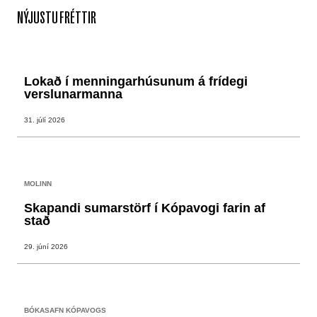
NÝJUSTU FRÉTTIR
Lokað í menningarhúsunum á frídegi
verslunarmanna
31. júlí 2026
MOLINN
Skapandi sumarstörf í Kópavogi farin af
stað
29. júní 2026
BÓKASAFN KÓPAVOGS