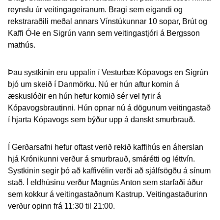
reynslu úr veitingageiranum. Bragi sem eigandi og
rekstraraðili meðal annars Vínstúkunnar 10 sopar, Brút og
Kaffi Ó-le en Sigrún vann sem veitingastjóri á Bergsson
mathús.
Þau systkinin eru uppalin í Vesturbæ Kópavogs en Sigrún
bjó um skeið í Danmörku. Nú er hún aftur komin á
æskuslóðir en hún hefur komið sér vel fyrir á
Kópavogsbrautinni. Hún opnar nú á dögunum veitingastað
í hjarta Kópavogs sem býður upp á danskt smurbrauð.
Í Gerðarsafni hefur oftast verið rekið kaffihús en áherslan
hjá Krónikunni verður á smurbrauð, smárétti og léttvín.
Systkinin segir þó að kaffivélin verði að sjálfsögðu á sínum
stað. Í eldhúsinu verður Magnús Anton sem starfaði áður
sem kokkur á veitingastaðnum Kastrup. Veitingastaðurinn
verður opinn frá 11:30 til 21:00.