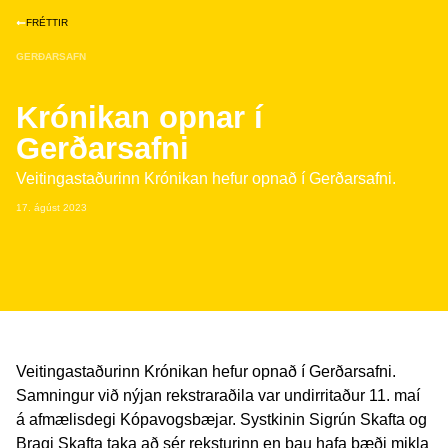
FRÉTTIR
GERÐARSAFN
Krónikan opnar í
Gerðarsafni
Veitingastaðurinn Krónikan hefur opnað í Gerðarsafni.
17. ágúst 2023
Veitingastaðurinn Krónikan hefur opnað í Gerðarsafni.
Samningur við nýjan rekstraraðila var undirritaður 11. maí
á afmælisdegi Kópavogsbæjar. Systkinin Sigrún Skafta og
Bragi Skafta taka að sér reksturinn en þau hafa bæði mikla