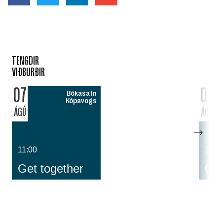
TENGDIR
VIÐBURÐIR
07
07
Bókasafn
Kópavogs
ÁGÚ
ÁGÚ
11:00
14:0
Get together
Cos