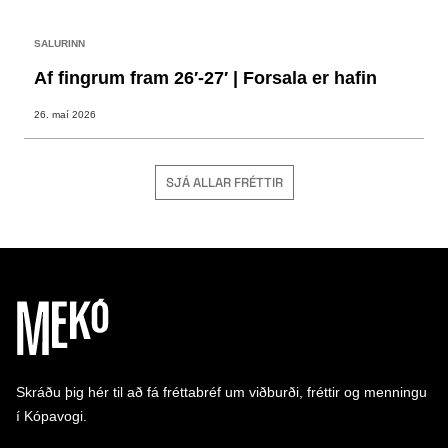
SALURINN
Af fingrum fram 26′-27′ | Forsala er hafin
26. maí 2026
SJÁ ALLAR FRÉTTIR
Skráðu þig hér til að fá fréttabréf um viðburði, fréttir og menningu
í Kópavogi.