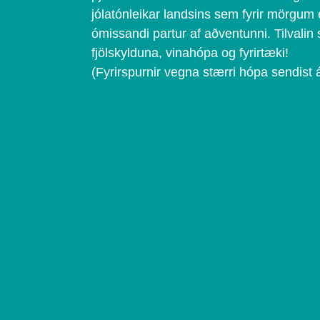
jólatónleikar landsins sem fyrir mörgum 
ómissandi partur af aðventunni. Tilvalin
fjölskylduna, vinahópa og fyrirtæki!
(Fyrirspurnir vegna stærri hópa sendist