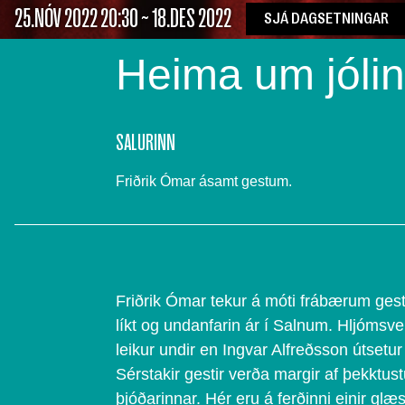
25.NÓV 2022 20:30 ~ 18.DES 2022
SJÁ DAGSETNINGAR
Heima um jólin
SALURINN
Friðrik Ómar ásamt gestum.
Friðrik Ómar tekur á móti frábærum ges
líkt og undanfarin ár í Salnum. Hljómsve
leikur undir en Ingvar Alfreðsson útsetur 
Sérstakir gestir verða margir af þekktu
þjóðarinnar. Hér eru á ferðinni einir glæ