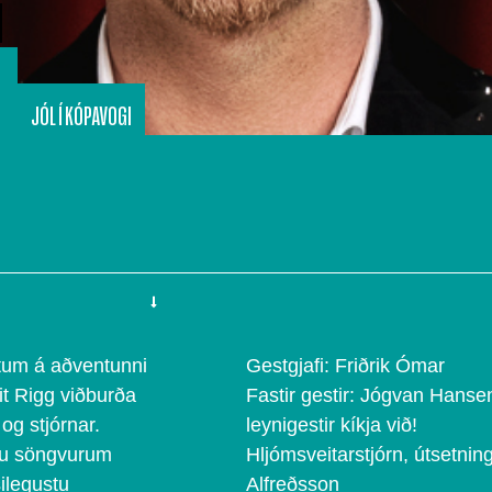
JÓL Í KÓPAVOGI
tum á aðventunni
Gestgjafi: Friðrik Ómar
it Rigg viðburða
Fastir gestir: Jógvan Hanse
og stjórnar.
leynigestir kíkja við!
stu söngvurum
Hljómsveitarstjórn, útsetnin
silegustu
Alfreðsson