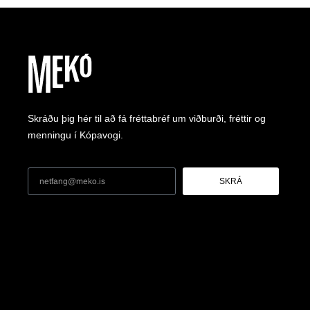
Skráðu þig hér til að fá fréttabréf um viðburði, fréttir og
menningu í Kópavogi.
SKRÁ