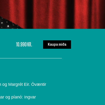
10.990 KR.
Kaupa miða
n og Margrét Eir. Óvæntir
gar og píanó: Ingvar