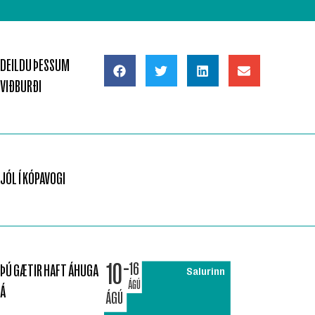
DEILDU ÞESSUM
VIÐBURÐI
JÓL Í KÓPAVOGI
10
16
ÞÚ GÆTIR HAFT ÁHUGA
Salurinn
ÁGÚ
Á
ÁGÚ