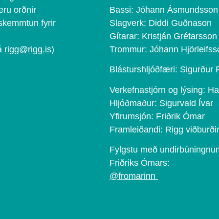
eru orðnir
Bassi: Jóhann Ásmundsson
 skemmtun fyrir
Slagverk: Diddi Guðnason
Gítarar: Kristján Grétarsson
 á
rigg@rigg.is
)
Trommur: Jóhann Hjörleifss
Blásturshljóðfæri: Sigurður
Verkefnastjórn og lýsing: H
Hljóðmaður: Sigurvald Ívar
Yfirumsjón: Friðrik Ómar
Framleiðandi: Rigg viðburði
Fylgstu með undirbúningnum
Friðriks Ómars:
@fromarinn