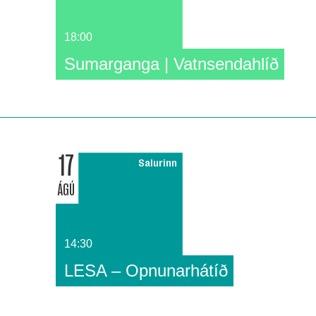
18:00
Sumarganga | Vatnsendahlíð
17
Salurinn
ÁGÚ
14:30
LESA – Opnunarhátíð