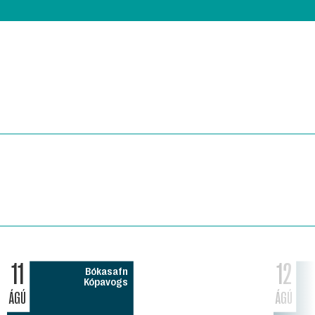
11
12
Bókasafn
Kópavogs
ÁGÚ
ÁGÚ