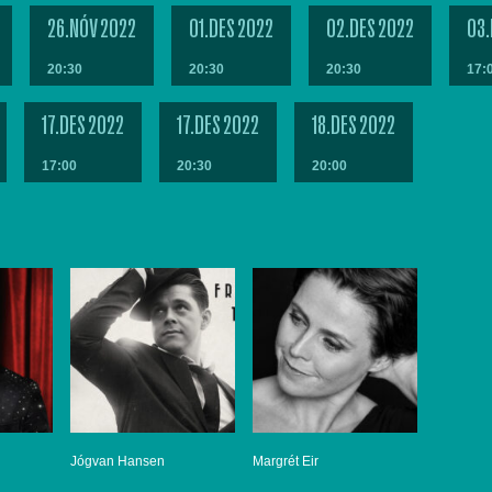
26.NÓV 2022
01.DES 2022
02.DES 2022
03.
20:30
20:30
20:30
17:
17.DES 2022
17.DES 2022
18.DES 2022
17:00
20:30
20:00
Jógvan Hansen
Margrét Eir