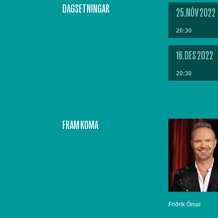
DAGSETNINGAR
25.NÓV 2022
20:30
16.DES 2022
20:30
FRAM KOMA
Friðrik Ómar