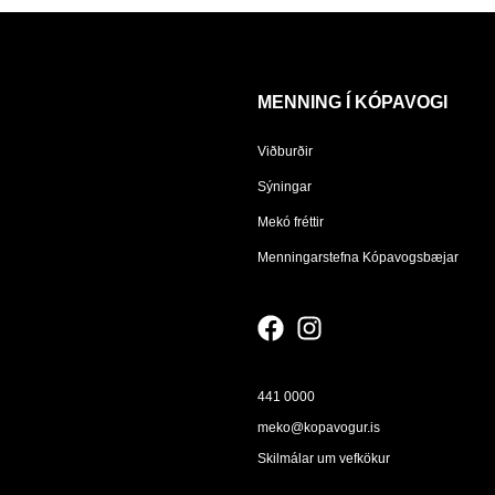
MENNING Í KÓPAVOGI
Viðburðir
Sýningar
Mekó fréttir
Menningarstefna Kópavogsbæjar
441 0000
meko@kopavogur.is
Skilmálar um vefkökur