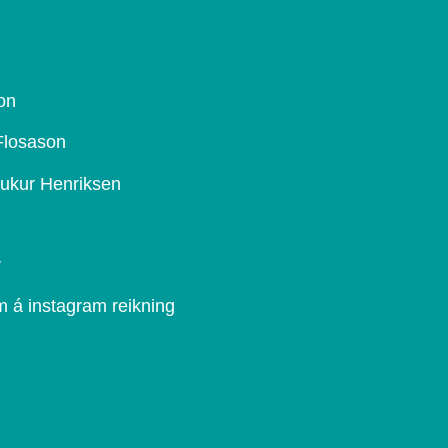
on
 Flosason
aukur Henriksen
r
 á instagram reikning