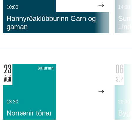
10:00
14:00
Hannyrðaklúbburinn Garn og
Suma
gaman
Lind
23
06
Salurinn
ÁGÚ
SEP
13:30
20:00
Norrænir tónar
Bygg