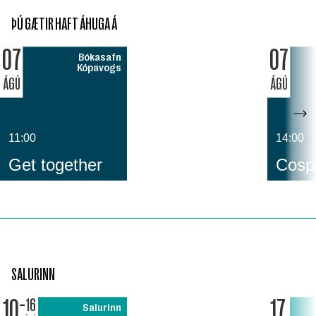
ÞÚ GÆTIR HAFT ÁHUGA Á
07
07
Bókasafn
Kópavogs
ÁGÚ
ÁGÚ
11:00
14:00
Get together
Cospl
SALURINN
10
17
16
Salurinn