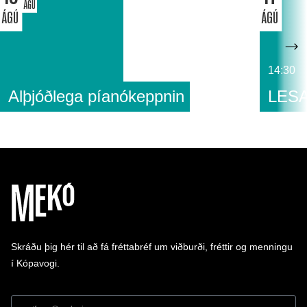
ÁGÚ
ÁGÚ
ÁGÚ
14:30
Alþjóðlega píanókeppnin
LESA
Skráðu þig hér til að fá fréttabréf um viðburði, fréttir og menningu
í Kópavogi.