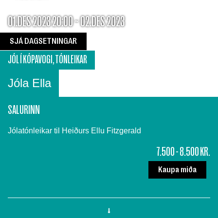
01.DES 2023 20:00 ~ 02.DES 2023
SJÁ DAGSETNINGAR
JÓL Í KÓPAVOGI
,
TÓNLEIKAR
Jóla Ella
SALURINN
Jólatónleikar til Heiðurs Ellu Fitzgerald
7.500 - 8.500 KR.
Kaupa miða