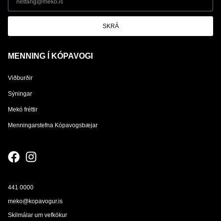
SKRÁ
MENNING Í KÓPAVOGI
Viðburðir
Sýningar
Mekó fréttir
Menningarstefna Kópavogsbæjar
441 0000
meko@kopavogur.is
Skilmálar um vefkökur