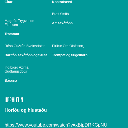
Gítar
Kontrabassi
Brett Smith
Magnús Trygvason
Alt saxófónn
Eliassen
Trommur
Rósa Guðrún Sveinsdóttir
Eiríkur Orri Ólafsson,
Baritón saxófónn og flauta
Trompet og flugelhorn
Ingibjörg Azima
Guðlaugsdóttir
Básuna
UPPHITUN
Horfðu og hlustaðu
https://www.youtube.com/watch?v=xBtpDRKGpNU