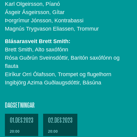
Karl Olgeirsson, Píanó
Ásgeir Ásgeirsson, Gítar
Þorgrímur Jónsson, Kontrabassi
Magnús Trygvason Eliassen, Trommur
Blásarasveit Brett Smith:
Brett Smith, Alto saxófónn
Rósa Guðrún Sveinsdóttir, Baritón saxófónn og
flauta
Eiríkur Orri Ólafsson, Trompet og flugelhorn
Ingibjörg Azima Guðlaugsdóttir, Básúna
DAGSETNINGAR
01.DES 2023
02.DES 2023
20:00
20:00