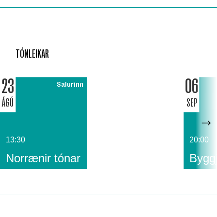
TÓNLEIKAR
23
06
Salurinn
ÁGÚ
SEP
13:30
20:00
Norrænir tónar
Byggj