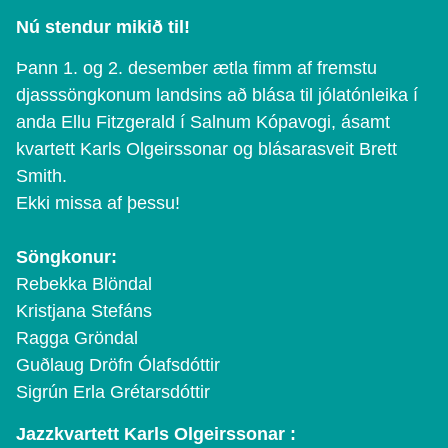
Nú stendur mikið til!
Þann 1. og 2. desember ætla fimm af fremstu
djasssöngkonum landsins að blása til jólatónleika í
anda Ellu Fitzgerald í Salnum Kópavogi, ásamt
kvartett Karls Olgeirssonar og blásarasveit Brett
Smith.
Ekki missa af þessu!
Söngkonur:
Rebekka Blöndal
Kristjana Stefáns
Ragga Gröndal
Guðlaug Dröfn Ólafsdóttir
Sigrún Erla Grétarsdóttir
Jazzkvartett Karls Olgeirssonar :