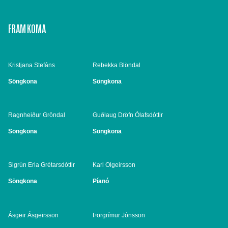
FRAM KOMA
Kristjana Stefáns
Rebekka Blöndal
Söngkona
Söngkona
Ragnheiður Gröndal
Guðlaug Dröfn Ólafsdóttir
Söngkona
Söngkona
Sigrún Erla Grétarsdóttir
Karl Olgeirsson
Söngkona
Píanó
Ásgeir Ásgeirsson
Þorgrímur Jónsson