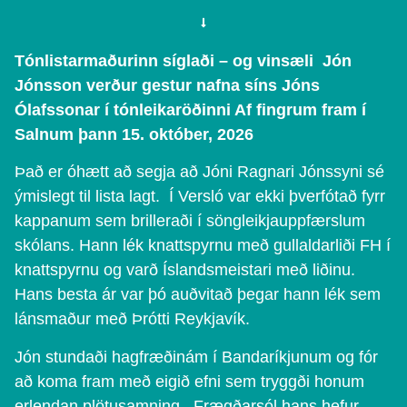
Tónlistarmaðurinn síglaði – og vinsæli Jón
Jónsson verður gestur nafna síns Jóns
Ólafssonar í tónleikaröðinni Af fingrum fram í
Salnum þann 15. október, 2026
Það er óhætt að segja að Jóni Ragnari Jónssyni sé
ýmislegt til lista lagt. Í Versló var ekki þverfótað fyrr
kappanum sem brilleraði í söngleikjauppfærslum
skólans. Hann lék knattspyrnu með gullaldarliði FH í
knattspyrnu og varð Íslandsmeistari með liðinu.
Hans besta ár var þó auðvitað þegar hann lék sem
lánsmaður með Þrótti Reykjavík.
Jón stundaði hagfræðinám í Bandaríkjunum og fór
að koma fram með eigið efni sem tryggði honum
erlendan plötusamning. Frægðarsól hans hefur