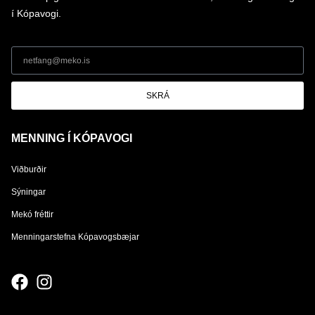
í Kópavogi.
SKRÁ
MENNING Í KÓPAVOGI
Viðburðir
Sýningar
Mekó fréttir
Menningarstefna Kópavogsbæjar