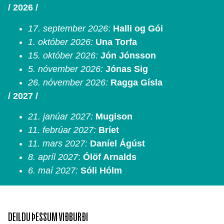
/ 2026 /
17. september 2026
:
Halli og Gói
1. október 2026:
Una Torfa
15. október 2026:
Jón Jónsson
5. nóvember 2026:
Jónas Sig
26. nóvember 2026:
Ragga Gísla
/ 2027 /
21. janúar 2027:
Mugison
11. febrúar 2027:
Bríet
11. mars 2027:
Daníel Ágúst
8. apríl 2027
:
Ólöf Arnalds
6. maí 2027:
Sóli Hólm
DEILDU ÞESSUM VIÐBURÐI