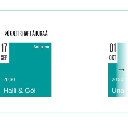
ÞÚ GÆTIR HAFT ÁHUGA Á
17
01
Salurinn
SEP
OKT
20:30
20:30
Halli & Gói
Una 