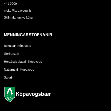
441 0000
meko@kopavogur.is
Skilmálar um vefkökur
MENNINGARSTOFNANIR
Bókasafn Kópavogs
Gerðarsafn
Héraðsskjalasafn Kópavogs
Náttúrusafn Kópavogs
Salurinn