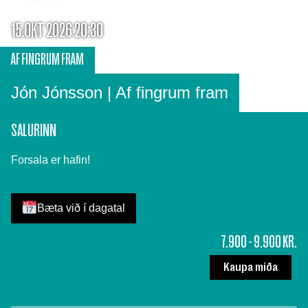
15.OKT 2026 20:30
AF FINGRUM FRAM
Jón Jónsson | Af fingrum fram
SALURINN
Forsala er hafin!
Bæta við í dagatal
7.900 - 9.900 KR.
Kaupa miða