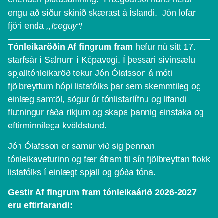
engu að síður skinið skærast á Íslandi. Jón lofar
fjöri enda
,,Iceguy“!
Tónleikaröðin Af fingrum fram
hefur nú sitt 17.
starfsár í Salnum í Kópavogi. Í þessari sívinsælu
spjalltónleikaröð tekur Jón Ólafsson á móti
fjölbreyttum hópi listafólks þar sem skemmtileg og
einlæg samtöl, sögur úr tónlistarlífnu og lifandi
flutningur ráða ríkjum og skapa þannig einstaka og
eftirminnilega kvöldstund.
Jón Ólafsson er samur við sig þennan
tónleikaveturinn og fær áfram til sín fjölbreyttan flokk
listafólks í einlægt spjall og góða tóna.
Gestir Af fingrum fram tónleikaárið 2026-2027
eru eftirfarandi: