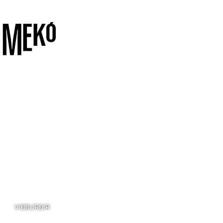
VIÐBURÐIR