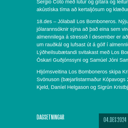
Sergio Coto með lútur og gítara og leitum
akústíska tíma að kertaljósum og klæð
18.des – Jólaball Los Bomboneros. Nýj
jólarannsóknir sýna að það eina sem virð
almennilega á stressið í desember er a
um rauðkál og lufsast út á gólf í almennle
Lýðheilsubætandi svitakast með Los B
Óskari Guðjónssyni og Samúel Jóni Sam
Hljómsveitina Los Bomboneros skipa Kri
Svönuson (bæjarlistarmaður Kópavogs 
Kjeld, Daníel Helgason og Sigrún Kristbj
DAGSETNINGAR
04.DES 2024