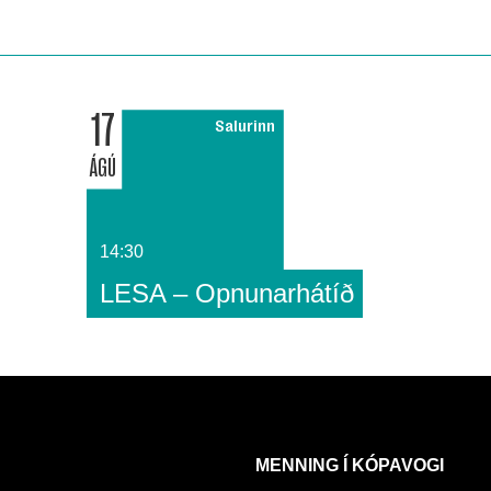
17
Salurinn
ÁGÚ
14:30
LESA – Opnunarhátíð
MENNING Í KÓPAVOGI