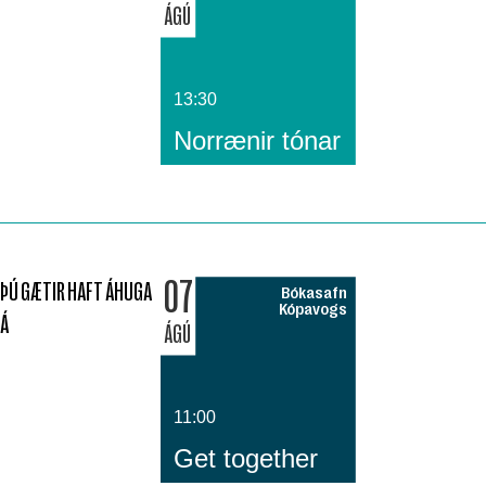
ÁGÚ
13:30
Norrænir tónar
07
ÞÚ GÆTIR HAFT ÁHUGA
Bókasafn
Kópavogs
Á
ÁGÚ
11:00
Get together