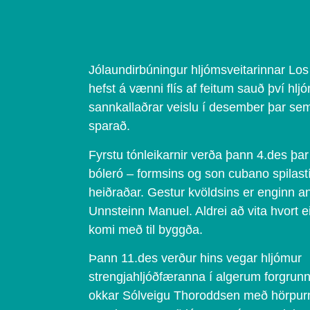
Jólaundirbúningur hljómsveitarinnar L
hefst á vænni flís af feitum sauð því hljó
sannkallaðrar veislu í desember þar sem
sparað.
Fyrstu tónleikarnir verða þann 4.des þar
bóleró – formsins og son cubano spilastí
heiðraðar. Gestur kvöldsins er enginn a
Unnsteinn Manuel. Aldrei að vita hvort eit
komi með til byggða.
Þann 11.des verður hins vegar hljómur
strengjahljóðfæranna í algerum forgrunni
okkar Sólveigu Thoroddsen með hörpurn