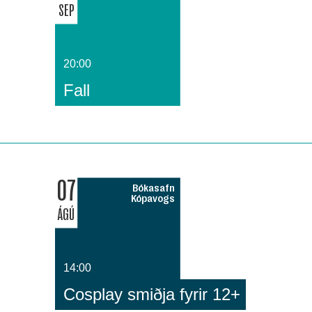
SEP
20:00
Fall
07
Bókasafn
Kópavogs
ÁGÚ
14:00
Cosplay smiðja fyrir 12+