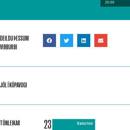
20:00
DEILDU ÞESSUM
VIÐBURÐI
JÓL Í KÓPAVOGI
23
TÓNLEIKAR
Salurinn