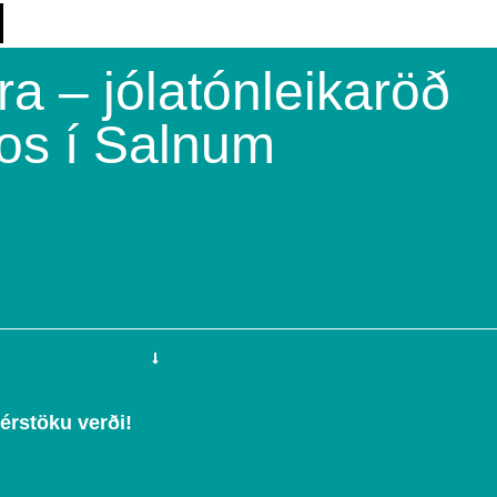
a – jólatónleikaröð
os í Salnum
sérstöku verði!