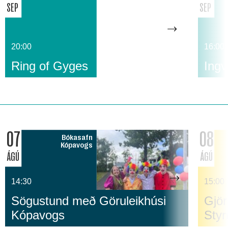
SEP
SEP
20:00
16:00
Ring of Gyges
Ingv
07
08
Bókasafn
Kópavogs
ÁGÚ
ÁGÚ
14:30
15:00
Sögustund með Göruleikhúsi
Gjör
Kópavogs
Sty