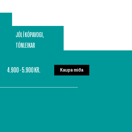
JÓL Í KÓPAVOGI
,
TÓNLEIKAR
4.900 - 5.900 KR.
Kaupa miða