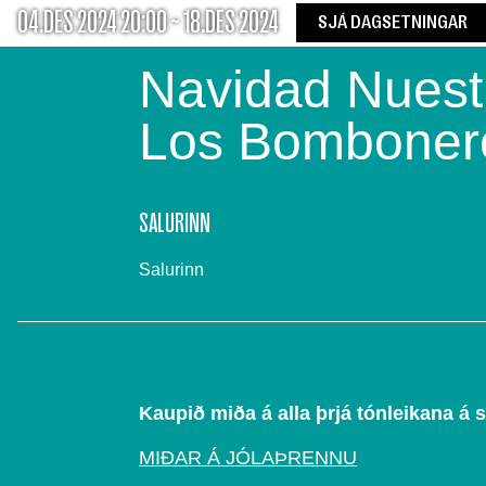
04.DES 2024 20:00 ~ 18.DES 2024
SJÁ DAGSETNINGAR
Navidad Nuestr
Los Bomboner
SALURINN
Salurinn
Kaupið miða á alla þrjá tónleikana á 
MIÐAR Á JÓLAÞRENNU