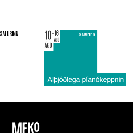
10
16
SALURINN
Salurinn
ÁGÚ
ÁGÚ
Alþjóðlega píanókeppnin