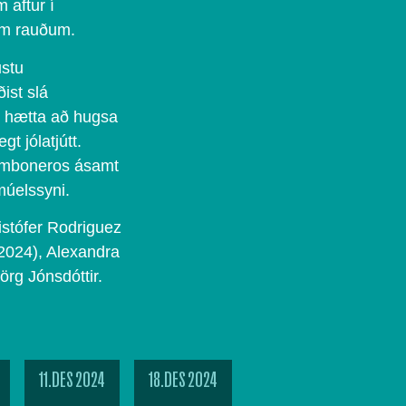
 aftur í
um rauðum.
ustu
ist slá
ð hætta að hugsa
gt jólatjútt.
omboneros ásamt
úelssyni.
stófer Rodriguez
2024), Alexandra
örg Jónsdóttir.
11.DES 2024
18.DES 2024