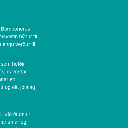
os Bomboneros
msveitin býður til
 engu verður til
 sem hefðir
lsins verðar
nnar en
t og eitt jólalag
. Við fáum til
ar sínar og