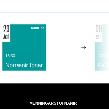
23
09
Salurinn
ÁGÚ
SEP
13:30
20:00
Norrænir tónar
Fall
MENNINGARSTOFNANIR