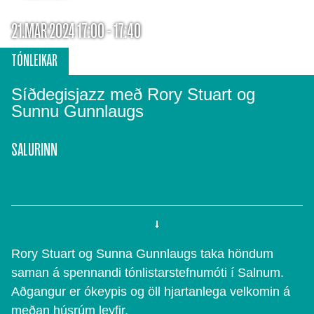
21.MAR 2024 17:00 - 17:40
TÓNLEIKAR
Síðdegisjazz með Rory Stuart og
Sunnu Gunnlaugs
SALURINN
Rory Stuart og Sunna Gunnlaugs taka höndum
saman á spennandi tónlistarstefnumóti í Salnum.
Aðgangur er ókeypis og öll hjartanlega velkomin á
meðan húsrúm leyfir.