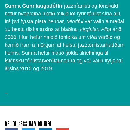
Sunna Gunnlaugsdóttir
jazzpíanisti og tónskáld
hefur hvarvetna hlotið mikið lof fyrir tónlist sína allt
frá því fyrsta plata hennar,
Mindful
var valin á meðal
10 bestu diska ársins af blaðinu
Virginian Pilot
árið
2000. Hún hefur haldið tónleika um víða veröld og
komið fram á mörgum af helstu jazztónlistarhátíðum
heims. Sunna hefur hlotið fjölda tilnefninga til
Íslensku tónlistarverðlaunanna og var valin flytjandi
ársins 2015 og 2019.
–
DEILDU ÞESSUM VIÐBURÐI