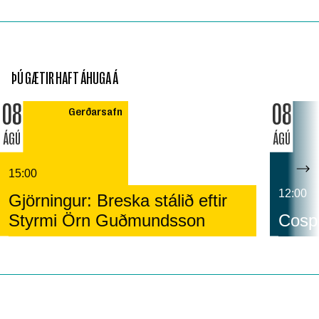
ÞÚ GÆTIR HAFT ÁHUGA Á
08
08
Gerðarsafn
ÁGÚ
ÁGÚ
15:00
12:00
Gjörningur: Breska stálið eftir
Styrmi Örn Guðmundsson
Cospl