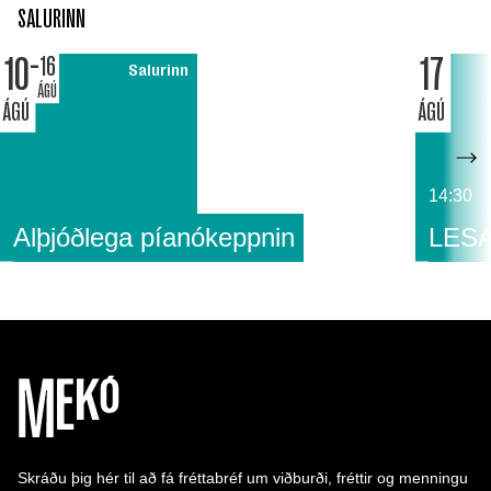
SALURINN
10
17
16
Salurinn
ÁGÚ
ÁGÚ
ÁGÚ
14:30
Alþjóðlega píanókeppnin
LESA
Skráðu þig hér til að fá fréttabréf um viðburði, fréttir og menningu