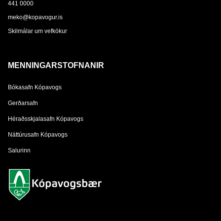
441 0000
meko@kopavogur.is
Skilmálar um vefkökur
MENNINGARSTOFNANIR
Bókasafn Kópavogs
Gerðarsafn
Héraðsskjalasafn Kópavogs
Náttúrusafn Kópavogs
Salurinn