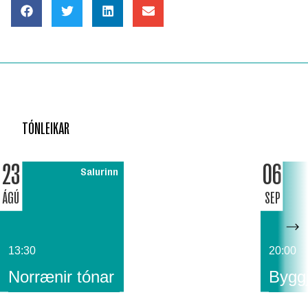
TÓNLEIKAR
23
06
Salurinn
ÁGÚ
SEP
13:30
20:00
Norrænir tónar
Byggj