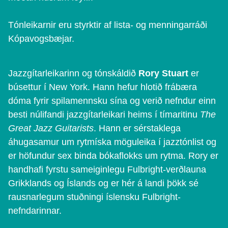
Tónleikarnir eru styrktir af lista- og menningarráði
Kópavogsbæjar.
Jazzgítarleikarinn og tónskáldið
Rory Stuart
er
búsettur í New York. Hann hefur hlotið frábæra
dóma fyrir spilamennsku sína og verið nefndur einn
besti núlifandi jazzgítarleikari heims í tímaritinu
The
Great Jazz Guitarists
. Hann er sérstaklega
áhugasamur um rytmíska möguleika í jazztónlist og
er höfundur sex binda bókaflokks um rytma. Rory er
handhafi fyrstu sameiginlegu Fulbright-verðlauna
Grikklands og Íslands og er hér á landi þökk sé
rausnarlegum stuðningi íslensku Fulbright-
nefndarinnar.