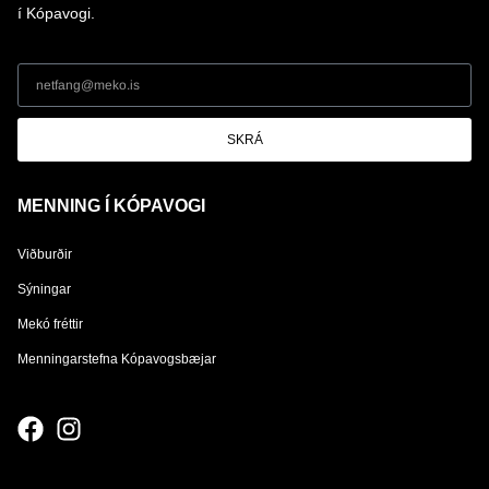
í Kópavogi.
SKRÁ
MENNING Í KÓPAVOGI
Viðburðir
Sýningar
Mekó fréttir
Menningarstefna Kópavogsbæjar