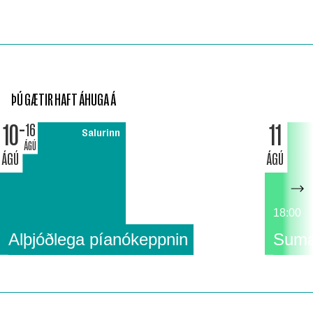
ÞÚ GÆTIR HAFT ÁHUGA Á
10
11
16
Salurinn
ÁGÚ
ÁGÚ
ÁGÚ
18:00
Alþjóðlega píanókeppnin
Suma