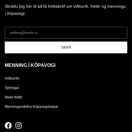
Skráðu þig hér til að fá fréttabréf um viðburði, fréttir og menningu
í Kópavogi.
SKRÁ
MENNING Í KÓPAVOGI
Viðburðir
Sýningar
Mekó fréttir
Menningarstefna Kópavogsbæjar