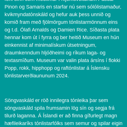
Pinon og Samaris en starfar nú sem sólólistamaður,
kvikmyndatónskáld og hefur auk þess unnið og
komið fram með fjölmörgum tónlistarmönnum eins
og t.d. Ólafi Arnalds og Damien Rice. Síðasta plata
hennar kom út í fyrra og ber heitið Museum en hún
einkennist af minimalískum útsetningum,
draumkenndum hljóðheimi og ríkum laga- og
textasmíðum. Museum var valin plata ársíns í flokki
Popp, rokk, hipphopp og raftónlistar á Íslensku
tónlistarverðlaununum 2024.
Söngvaskáld er röð innilegra tónleika þar sem
söngvaskáld spila frumsamin lög sín og segja frá
tilurð laganna. Á Íslandi er að finna gífurlegt magn
hæfileikaríks tónlistarfólks sem semur og spilar eigin