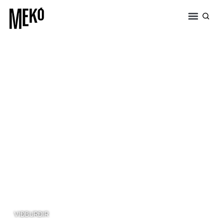
VIÐBURÐIR