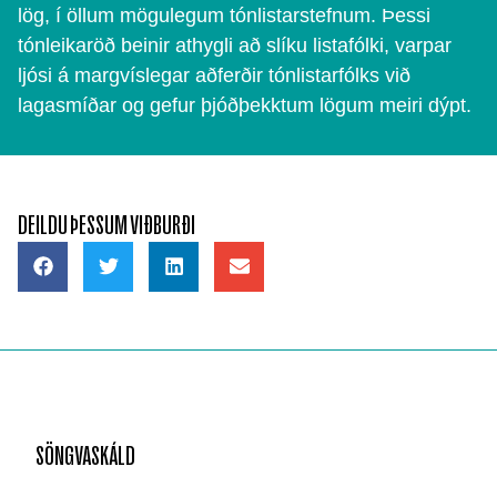
lög, í öllum mögulegum tónlistarstefnum. Þessi
tónleikaröð beinir athygli að slíku listafólki, varpar
ljósi á margvíslegar aðferðir tónlistarfólks við
lagasmíðar og gefur þjóðþekktum lögum meiri dýpt.
DEILDU ÞESSUM VIÐBURÐI
SÖNGVASKÁLD