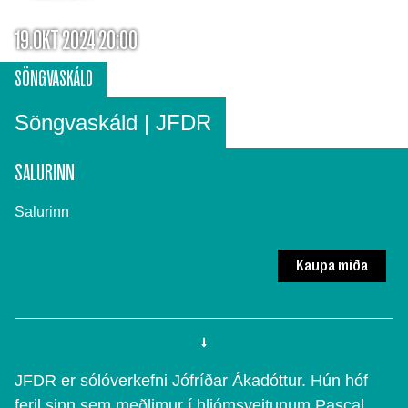
19.OKT 2024 20:00
SÖNGVASKÁLD
Söngvaskáld | JFDR
SALURINN
Salurinn
Kaupa miða
JFDR er sólóverkefni Jófríðar Ákadóttur. Hún hóf
feril sinn sem meðlimur í hljómsveitunum Pascal