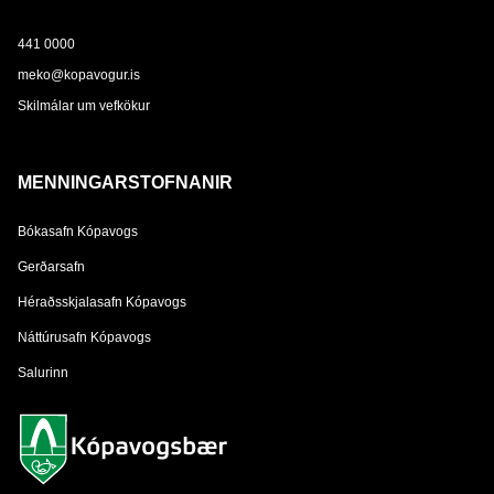
441 0000
meko@kopavogur.is
Skilmálar um vefkökur
MENNINGARSTOFNANIR
Bókasafn Kópavogs
Gerðarsafn
Héraðsskjalasafn Kópavogs
Náttúrusafn Kópavogs
Salurinn