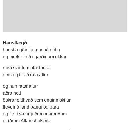
Haustlægð
haust­lægðin kem­ur að nóttu
og merk­ir tréð í garðinum okk­ar
með svört­um plast­poka
eins og til að rata aft­ur
og hún rat­ar aft­ur
aðra nótt
öskr­ar eitt­hvað sem eng­inn skil­ur
fleyg­ir á land þangi og þara
og fleiri vængjuðum mar­tröðum
úr iðrum Atlants­hafs­ins