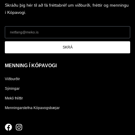
Skráðu þig hér til að fá fréttabréf um viðburði, fréttir og menningu
í Kópavogi.
SKRÁ
MENNING Í KÓPAVOGI
Viðburðir
Sýningar
Mekó fréttir
Menningarstefna Kópavogsbæjar