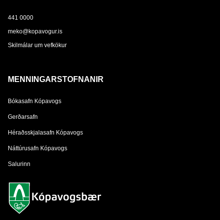
441 0000
meko@kopavogur.is
Skilmálar um vefkökur
MENNINGARSTOFNANIR
Bókasafn Kópavogs
Gerðarsafn
Héraðsskjalasafn Kópavogs
Náttúrusafn Kópavogs
Salurinn