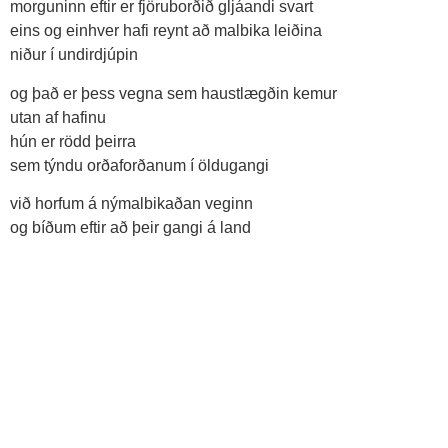
morg­un­inn eft­ir er fjöru­borðið gljá­andi svart
eins og ein­hver hafi reynt að mal­bika leiðina
niður í und­ir­djúp­in
og það er þess vegna sem haust­lægðin kem­ur
utan af haf­inu
hún er rödd þeirra
sem týndu orðaforðanum í öldu­gangi
við horf­um á nýmal­bikaðan veg­inn
og bíðum eft­ir að þeir gangi á land