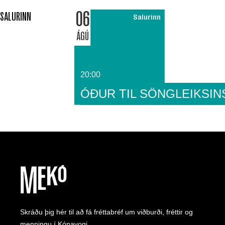
06
SALURINN
Salurinn
ÁGÚ
20:00
ÓÐUR TIL SÖNGLEIKSIN
Skráðu þig hér til að fá fréttabréf um viðburði, fréttir og
menningu í Kópavogi.