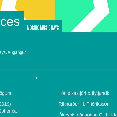
aces
NORDIC MUSIC DAYS
Days. Aðgangur
rdögum
Tónleikastjóri & flytjandi:
(2019)
Ríkharður H. Friðriksson
pherical
Ókeypis aðgangur. Öll hjart