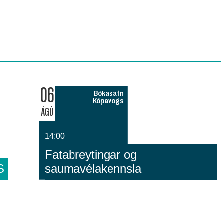
06
Bókasafn
Kópavogs
ÁGÚ
14:00
Fatabreytingar og
S
saumavélakennsla