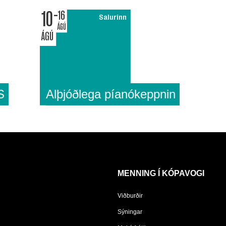
10
16
Salurinn
ÁGÚ
ÁGÚ
S
Alþjóðlega píanókeppnin
MENNING Í KÓPAVOGI
Viðburðir
Sýningar