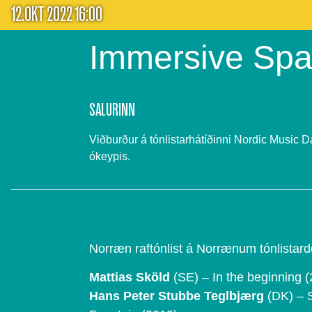
12.OKT 2022 16:00
Immersive Sp
SALURINN
Viðburður á tónlistarhátíðinni Nordic Music 
ókeypis.
Norræn raftónlist á Norrænum tónlista
Mattias Sköld
(SE) – In the beginning 
Hans Peter Stubbe Teglbjærg
(DK) – S