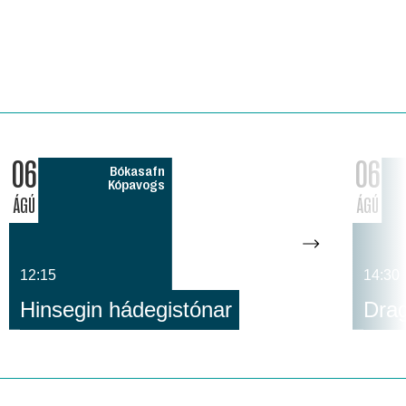
06
06
Bókasafn
Kópavogs
ÁGÚ
ÁGÚ
12:15
14:30
Hinsegin hádegistónar
Dra