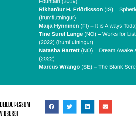
Fountain (2019)
Ríkharður H. Friðriksson
(IS) – Spheri
(frumflutningur)
Maija Hynninen
(FI) – It is Always Tod
Tine Surel Lange
(NO) – Works for List
(2022) (frumflutningur)
Natasha Barrett
(NO) – Dream Awake 
(2022)
Marcus Wrangö
(SE) – The Blank Scre
DEILDU ÞESSUM
VIÐBURÐI