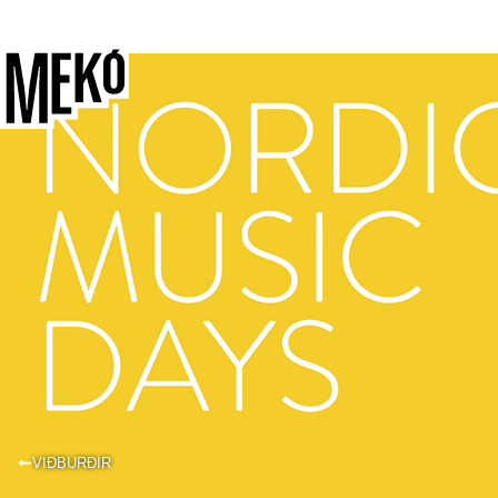
VIÐBURÐIR