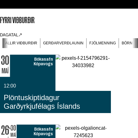
FYRRI VIÐBURÐIR
DAGATAL
ALLIR VIÐBURÐIR
GERÐARVERÐLAUNIN
FJÖLMENNING
BÖRN
30
Bókasafn
Kópavogs
MAÍ
12:00
Plöntuskiptidagur
Garðyrkjufélags Íslands
26
30
Bókasafn
Kópavogs
MAÍ