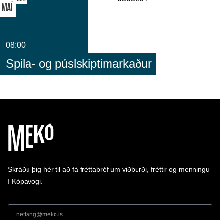
MAÍ
08:00
Spila- og púslskiptimarkaður
Skráðu þig hér til að fá fréttabréf um viðburði, fréttir og menningu
í Kópavogi.