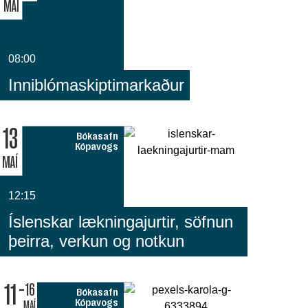
MAÍ
08:00
Inniblómaskiptimarkaður
13
Bókasafn
Kópavogs
MAÍ
12:15
Íslenskar lækningajurtir, söfnun
þeirra, verkun og notkun
11
16
Bókasafn
Kópavogs
MAÍ