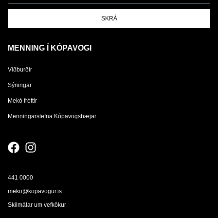
SKRÁ
MENNING Í KÓPAVOGI
Viðburðir
Sýningar
Mekó fréttir
Menningarstefna Kópavogsbæjar
441 0000
meko@kopavogur.is
Skilmálar um vefkökur