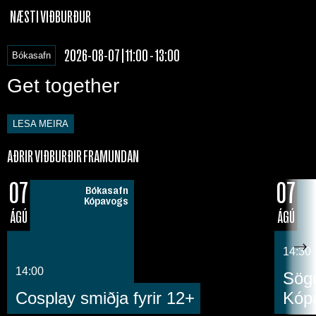
NÆSTI VIÐBURÐUR
2026-08-07 | 11:00 - 13:00
Bókasafn
Get together
LESA MEIRA
AÐRIR VIÐBURÐIR FRAMUNDAN
07
07
Bókasafn
Kópavogs
ÁGÚ
ÁGÚ
14:30
14:00
Sögu
Cosplay smiðja fyrir 12+
Kóp