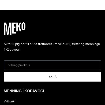
Skráðu þig hér til að fá fréttabréf um viðburði, fréttir og menningu
í Kópavogi.
SKRÁ
MENNING Í KÓPAVOGI
Viðburðir