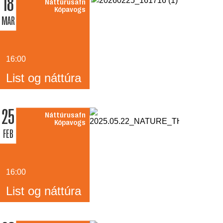
18
Náttúrusafn
Kópavogs
MAR
16:00
List og náttúra
25
Náttúrusafn
Kópavogs
FEB
16:00
List og náttúra