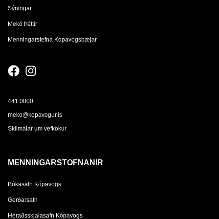
Sýningar
Mekó fréttir
Menningarstefna Kópavogsbæjar
441 0000
meko@kopavogur.is
Skilmálar um vefkökur
MENNINGARSTOFNANIR
Bókasafn Kópavogs
Gerðarsafn
Héraðsskjalasafn Kópavogs