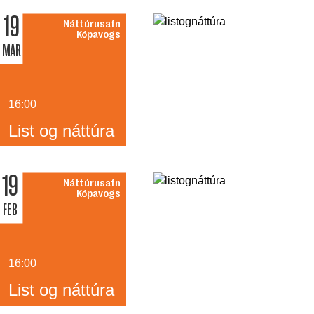
19
Náttúrusafn
Kópavogs
MAR
16:00
List og náttúra
19
Náttúrusafn
Kópavogs
FEB
16:00
List og náttúra