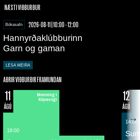
NÆSTI VIÐBURÐUR
2026-08-11 | 10:00 - 12:00
Bókasafn
Hannyrðaklúbburinn
Garn og gaman
LESA MEIRA
AÐRIR VIÐBURÐIR FRAMUNDAN
11
12
Menning í
Kópavogi
ÁGÚ
ÁGÚ
14:00
18:00
Suma