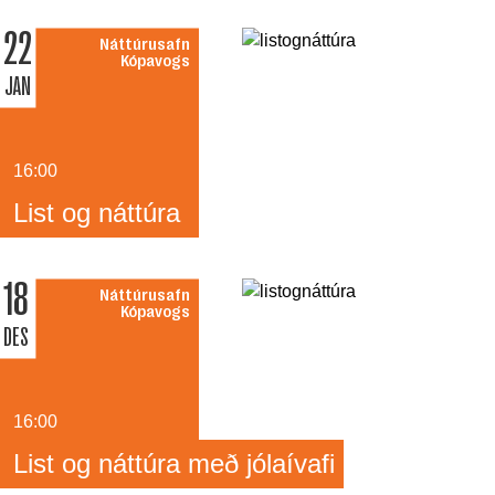
22
Náttúrusafn
Kópavogs
JAN
16:00
List og náttúra
18
Náttúrusafn
Kópavogs
DES
16:00
List og náttúra með jólaívafi