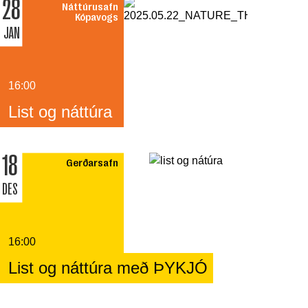
28
Náttúrusafn
Kópavogs
JAN
16:00
List og náttúra
18
Gerðarsafn
DES
16:00
List og náttúra með ÞYKJÓ