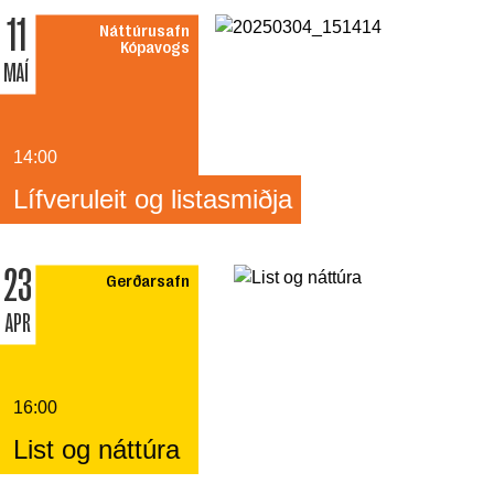
11
Náttúrusafn
Kópavogs
MAÍ
14:00
Lífveruleit og listasmiðja
23
Gerðarsafn
APR
16:00
List og náttúra