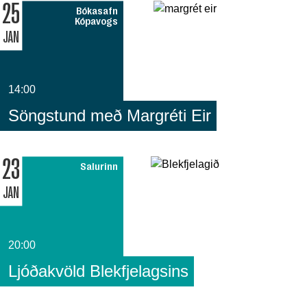
25
Bókasafn
Kópavogs
JAN
14:00
Söngstund með Margréti Eir
23
Salurinn
JAN
20:00
Ljóðakvöld Blekfjelagsins