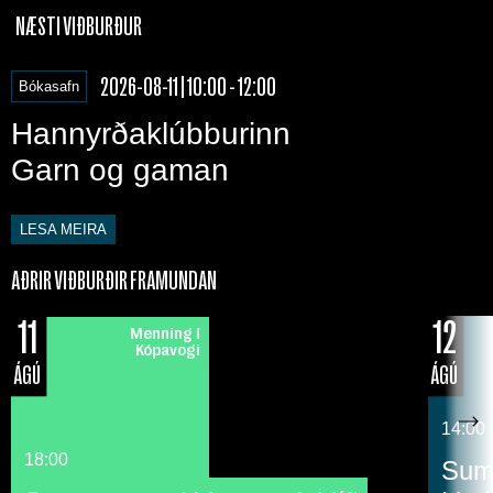
NÆSTI VIÐBURÐUR
2026-08-11 | 10:00 - 12:00
Bókasafn
Hannyrðaklúbburinn
Garn og gaman
LESA MEIRA
AÐRIR VIÐBURÐIR FRAMUNDAN
11
12
Menning í
Kópavogi
ÁGÚ
ÁGÚ
14:00
18:00
Suma