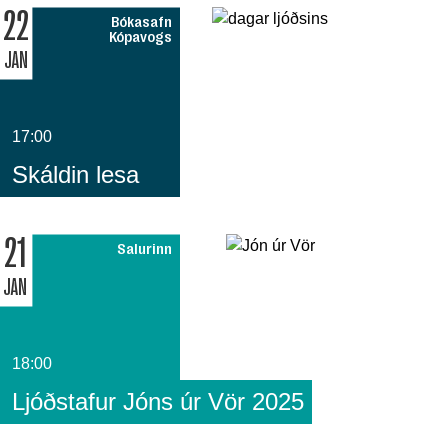
22
Bókasafn
Kópavogs
JAN
17:00
Skáldin lesa
21
Salurinn
JAN
18:00
Ljóðstafur Jóns úr Vör 2025