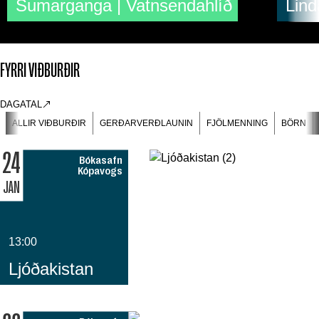
Sumarganga | Vatnsendahlíð
Lind
FYRRI VIÐBURÐIR
DAGATAL
ALLIR VIÐBURÐIR
GERÐARVERÐLAUNIN
FJÖLMENNING
BÖRN
24
Bókasafn
Kópavogs
JAN
13:00
Ljóðakistan