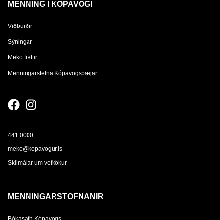
MENNING Í KÓPAVOGI
Viðburðir
Sýningar
Mekó fréttir
Menningarstefna Kópavogsbæjar
441 0000
meko@kopavogur.is
Skilmálar um vefkökur
MENNINGARSTOFNANIR
Bókasafn Kópavogs