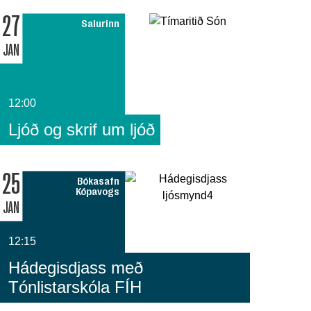
27
Salurinn
JAN
12:00
Ljóð og skrif um ljóð
25
Bókasafn
Kópavogs
JAN
12:15
Hádegisdjass með
Tónlistarskóla FÍH