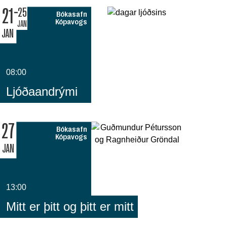
21
25
Bókasafn
Kópavogs
JAN
JAN
08:00
Ljóðaandrými
27
Bókasafn
Kópavogs
JAN
13:00
Mitt er þitt og þitt er mitt