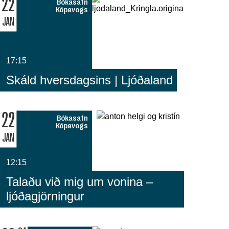
22
Bókasafn
Kópavogs
JAN
17:15
Skáld hversdagsins | Ljóðaland
22
Bókasafn
Kópavogs
JAN
12:15
Talaðu við mig um vonina –
ljóðagjörningur