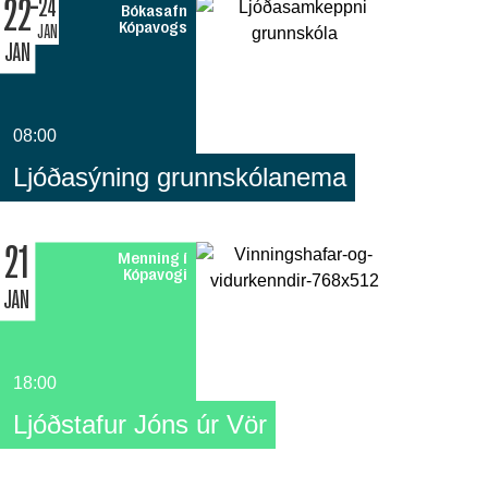
22
24
Bókasafn
Kópavogs
JAN
JAN
08:00
Ljóðasýning grunnskólanema
21
Menning í
Kópavogi
JAN
18:00
Ljóðstafur Jóns úr Vör