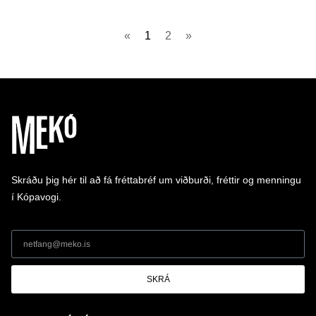
«
1
2
»
Skráðu þig hér til að fá fréttabréf um viðburði, fréttir og menningu
í Kópavogi.
SKRÁ