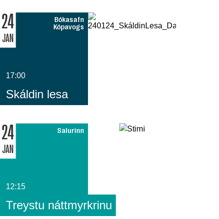
24
Bókasafn
Kópavogs
JAN
17:00
Skáldin lesa
24
Salurinn
JAN
12:15
Treystu náttmyrkrinu