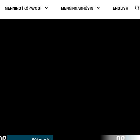
MENNING Í KÓPAVOGI
MENNINGARHÚSIN
ENGLISH
Bókasafn