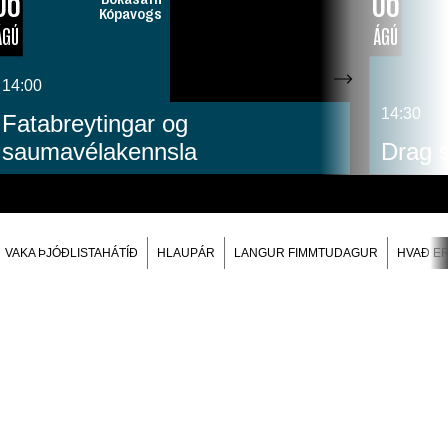
06
06
Kópavogs
ÁGÚ
ÁGÚ
14:00
14:30
Fatabreytingar og
saumavélakennsla
Drag 
VAKA ÞJÓÐLISTAHÁTÍÐ
HLAUPÁR
LANGUR FIMMTUDAGUR
HVAÐ E