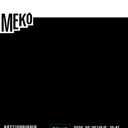
NÆSTI VIÐBURÐUR