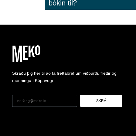
bókin til?
Skráðu þig hér til að fá fréttabréf um viðburði, fréttir og
menningu í Kópavogi.
SKRÁ