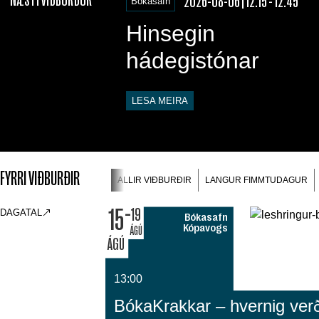
2026-08-06 | 12:15 - 12:45
Bókasafn
Hinsegin
hádegistónar
LESA MEIRA
FYRRI VIÐBURÐIR
ALLIR VIÐBURÐIR
LANGUR FIMMTUDAGUR
15
19
DAGATAL
Bókasafn
Kópavogs
ÁGÚ
ÁGÚ
13:00
BókaKrakkar – hvernig ver