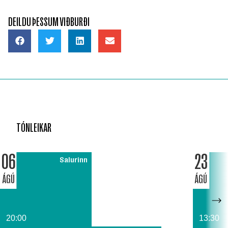
DEILDU ÞESSUM VIÐBURÐI
TÓNLEIKAR
06
23
Salurinn
ÁGÚ
ÁGÚ
20:00
13:30