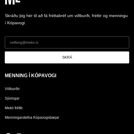
Skráðu þig hér til að fá fréttabréf um viðburði, fréttir og menningu
í Kópavogi.
SKRÁ
MENNING Í KÓPAVOGI
Viðburðir
Sýningar
Mekó fréttir
Menningarstefna Kópavogsbæjar