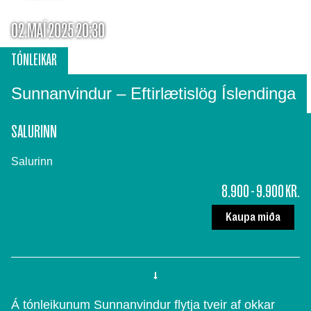
02.MAÍ 2025 20:30
TÓNLEIKAR
Sunnanvindur – Eftirlætislög Íslendinga
SALURINN
Salurinn
8.900 - 9.900 KR.
Kaupa miða
Á tónleikunum Sunnanvindur flytja tveir af okkar