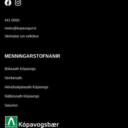
441 0000
meko@kopavogur.is
Skilmálar um vefkökur
MENNINGARSTOFNANIR
Bókasafn Kópavogs
Gerðarsafn
Héraðsskjalasafn Kópavogs
Náttúrusafn Kópavogs
Salurinn