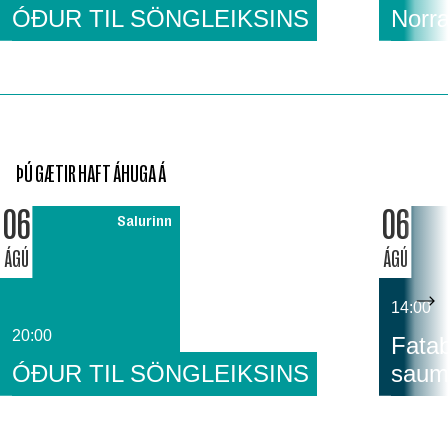
ÓÐUR TIL SÖNGLEIKSINS
Norræ
ÞÚ GÆTIR HAFT ÁHUGA Á
06
06
Salurinn
ÁGÚ
ÁGÚ
14:00
20:00
Fatab
ÓÐUR TIL SÖNGLEIKSINS
saum