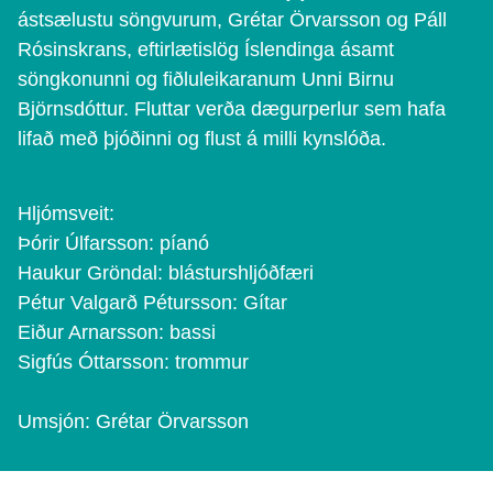
ástsælustu söngvurum, Grétar Örvarsson og Páll
Rósinskrans, eftirlætislög Íslendinga ásamt
söngkonunni og fiðluleikaranum Unni Birnu
Björnsdóttur. Fluttar verða dægurperlur sem hafa
lifað með þjóðinni og flust á milli kynslóða.
Hljómsveit:
Þórir Úlfarsson: píanó
Haukur Gröndal: blásturshljóðfæri
Pétur Valgarð Pétursson: Gítar
Eiður Arnarsson: bassi
Sigfús Óttarsson: trommur
Umsjón: Grétar Örvarsson